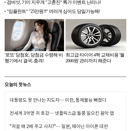
오늘의 핫뉴스
대통령도 못 만나는 지도자… 이란, 통제불능 빠졌다
전세계 3억명 귀 호강… 넷플릭스급 돌풍 일으킨 음악 앱
"저걸 왜 2배 주고 사지?"… 일본, 때아닌 아이폰 대란