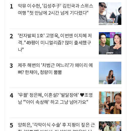
1
악뮤 이수현, '김성주子' 김민국과 스위스
여행 "첫 만남에 2시간 넘게 기다렸다"
2
'전자발찌 1호' 고영욱, 이번엔 이지혜 저
격.."49평이 미니멀리즘? 많이 출세했구
나"
3
제주 해변의 '차범근 며느리'가 왜이리 예
뻐? 한채아, 청량미 뿜뿜
4
'우블' 정은혜, 이혼설? '발달장애' ♥조영
남 "'아이 속상해' 하고 그냥 넘어가요"
5
양희은, '각막이식 수술' 후 지팡이 짚은 근