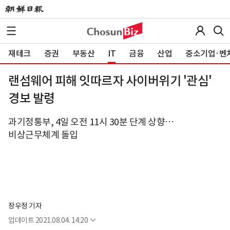
재테크
증권
부동산
IT
금융
산업
중소기업·벤
랜섬웨어 피해 잇따르자 사이버위기 '관심'
경보 발령
과기정통부, 4일 오전 11시 30분 단계 상향…
비상근무체계 돌입
장우정 기자
업데이트
2021.08.04. 14:20