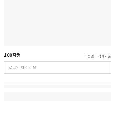
100자평
도움말
삭제기준