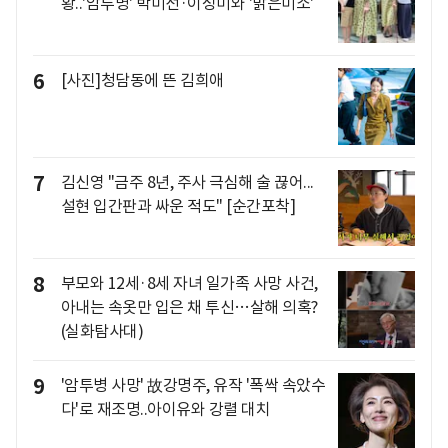
황..'암투병' 박미선·이성미와 '밝은미소'
6
[사진]청담동에 뜬 김희애
7
김신영 "금주 8년, 주사 극심해 술 끊어...
설현 입간판과 싸운 적도" [순간포착]
8
부모와 12세·8세 자녀 일가족 사망 사건,
아내는 속옷만 입은 채 투신…살해 의혹?
(실화탐사대)
9
'암투병 사망' 故강명주, 유작 '폭싹 속았수
다'로 재조명..아이유와 강렬 대치