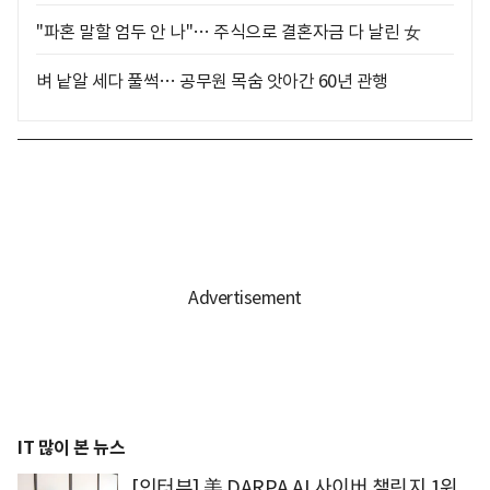
"파혼 말할 엄두 안 나"… 주식으로 결혼자금 다 날린 女
벼 낱알 세다 풀썩… 공무원 목숨 앗아간 60년 관행
IT 많이 본 뉴스
[인터뷰] 美 DARPA AI 사이버 챌린지 1위