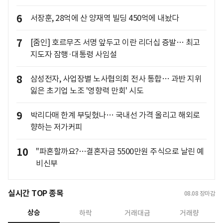
6
서장훈, 28억에 산 양재역 빌딩 450억에 내놨다
7
[줌인] 호르무즈 서명 앞두고 이란 리더십 증발… 최고
지도자 잠행·대통령 사임설
8
삼성전자, 사업장별 노사협의회 전사 통합… 과반 지위
잃은 초기업 노조 '영향력 만회' 시도
9
박리다매 한계 부딪혔나… 국내선 가격 올리고 해외로
향하는 저가커피
10
"파혼할까요?…결혼자금 5500만원 주식으로 날린 예
비신부
실시간 TOP 종목
08.08
장마감
상승
하락
거래대금
거래량