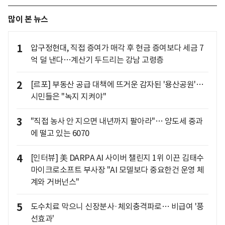
많이 본 뉴스
1
압구정현대, 직접 증여가 매각 후 현금 증여보다 세금 7
억 덜 낸다…계산기 두드리는 강남 고령층
2
[르포] 부동산 공급 대책에 뜨거운 감자된 '용산공원'…
시민들은 "녹지 지켜야"
3
"직접 농사 안 지으면 내년까지 팔아라"… 양도세 중과
에 떨고 있는 6070
4
[인터뷰] 美 DARPA AI 사이버 챌린지 1위 이끈 김태수
마이크로소프트 부사장 "AI 모델보다 중요한건 운영 체
계와 거버넌스"
5
도수치료 막으니 신장분사·체외충격파로… 비급여 '풍
선효과'