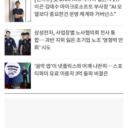
이끈 김태수 마이크로소프트 부사장 "AI 모
델보다 중요한건 운영 체계와 거버넌스"
삼성전자, 사업장별 노사협의회 전사 통
합… 과반 지위 잃은 초기업 노조 '영향력 만
회' 시도
'음악 앱'이 넷플릭스와 어깨 나란히… 스포
티파이 유료 이용자 3억 돌파 비결은