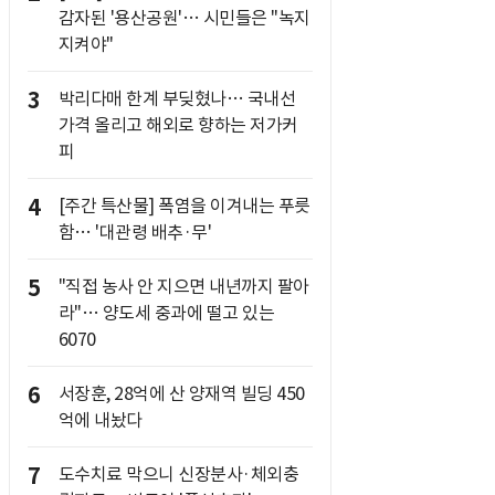
감자된 '용산공원'… 시민들은 "녹지
지켜야"
3
박리다매 한계 부딪혔나… 국내선
가격 올리고 해외로 향하는 저가커
피
4
[주간 특산물] 폭염을 이겨내는 푸릇
함… '대관령 배추·무'
5
"직접 농사 안 지으면 내년까지 팔아
라"… 양도세 중과에 떨고 있는
6070
6
서장훈, 28억에 산 양재역 빌딩 450
억에 내놨다
7
도수치료 막으니 신장분사·체외충