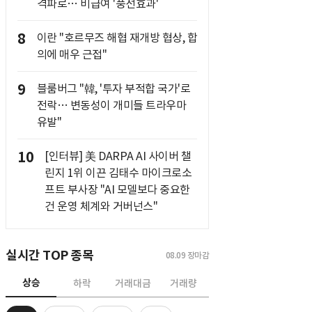
격파로… 비급여 '풍선효과'
8
이란 "호르무즈 해협 재개방 협상, 합
의에 매우 근접"
9
블룸버그 "韓, '투자 부적합 국가'로
전락… 변동성이 개미들 트라우마
유발"
10
[인터뷰] 美 DARPA AI 사이버 챌
린지 1위 이끈 김태수 마이크로소
프트 부사장 "AI 모델보다 중요한
건 운영 체계와 거버넌스"
실시간 TOP 종목
08.09
장마감
상승
하락
거래대금
거래량