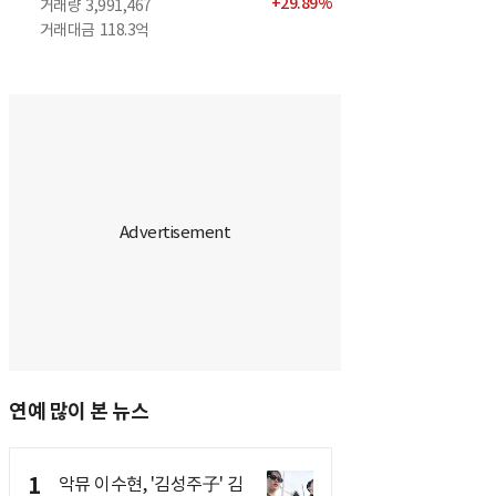
+
29.89
%
거래량
3,991,467
거래대금
118.3억
연예 많이 본 뉴스
1
악뮤 이수현, '김성주子' 김