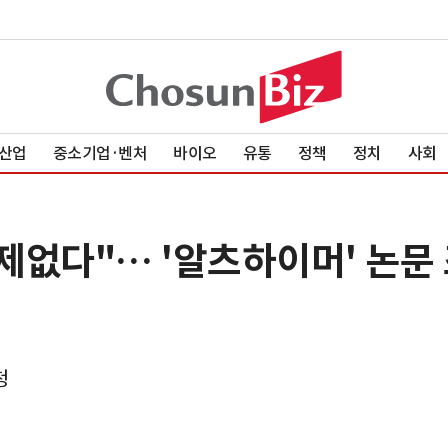
산업
중소기업·벤처
바이오
유통
정책
정치
사회
문제없다"… '알츠하이머' 논문
청