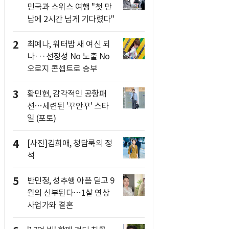
민국과 스위스 여행 "첫 만
남에 2시간 넘게 기다렸다"
2
최예나, 워터밤 새 여신 되
나···선정성 No 노출 No
오로지 콘셉트로 승부
3
황민현, 감각적인 공항패
션…세련된 '꾸안꾸' 스타
일 (포토)
4
[사진]김희애, 청담룩의 정
석
5
반민정, 성추행 아픔 딛고 9
월의 신부된다…1살 연상
사업가와 결혼