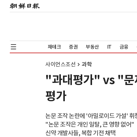
재테크
증권
부동산
IT
금융
사이언스조선
과학
"과대평가" vs "
평가
논문 조작 논란에 '아밀로이드 가설' 휘
"논문 조작은 개인 일탈, 큰 영향 없어"
신약 개발사들, 복합 기전 채택