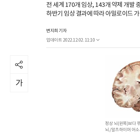
전 세계 170개 임상, 143개 약제 개발 
하반기 임상 결과에 따라 아밀로이드 가
변지희 기자
업데이트
2022.12.02. 11:10
정상 뇌(왼쪽)보다 
뇌./알츠하이머 어