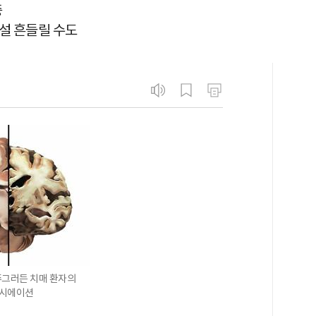
중
설 흔들릴 수도
쭈그러든 치매 환자의
소시에이션