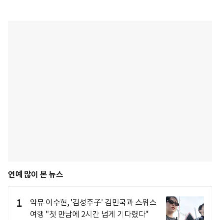
연예 많이 본 뉴스
1
악뮤 이수현, '김성주子' 김민국과 스위스
여행 "첫 만남에 2시간 넘게 기다렸다"