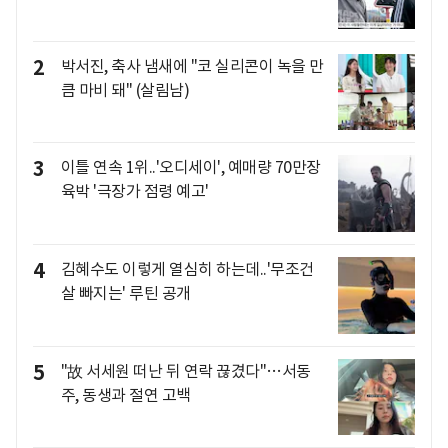
2
박서진, 축사 냄새에 "코 실리콘이 녹을 만
큼 마비 돼" (살림남)
3
이틀 연속 1위..'오디세이', 예매량 70만장
육박 '극장가 점령 예고'
4
김혜수도 이렇게 열심히 하는데..'무조건
살 빠지는' 루틴 공개
5
"故 서세원 떠난 뒤 연락 끊겼다"…서동
주, 동생과 절연 고백