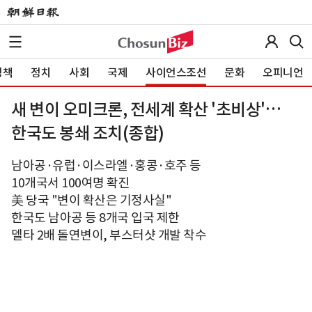
정책
정치
사회
국제
사이언스조선
문화
오피니언
새 변이 오미크론, 전세계 확산 '초비상'…
한국도 봉쇄 조치(종합)
남아공·유럽·이스라엘·홍콩·호주 등
10개국서 100여명 확진
美 당국 "변이 확산은 기정사실"
한국도 남아공 등 8개국 입국 제한
델타 2배 돌연변이, 부스터샷 개발 착수