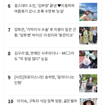
6
걸스데이 소진, '김부장' 끝낸 ♥이동하와
여름휴가 갔나..초록 수영복 '눈길'
7
양희은, '각막이식 수술' 후 지팡이 짚은 근
황..'암투병' 박미선·이성미와 '밝은미소'
8
김구라 딸, 연예인 사주라더니…MC그리
도 "끼 정말 많다" 눈길
9
[사진]프로미스나인 송하영, '걸어다니는
인형'
10
이미숙, 구독자 식당 깜짝 방문..골든벨까