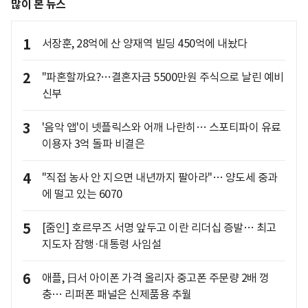
많이 본 뉴스
1
서장훈, 28억에 산 양재역 빌딩 450억에 내놨다
2
"파혼할까요?…결혼자금 5500만원 주식으로 날린 예비
신부
3
'음악 앱'이 넷플릭스와 어깨 나란히… 스포티파이 유료
이용자 3억 돌파 비결은
4
"직접 농사 안 지으면 내년까지 팔아라"… 양도세 중과
에 떨고 있는 6070
5
[줌인] 호르무즈 서명 앞두고 이란 리더십 증발… 최고
지도자 잠행·대통령 사임설
6
애플, 日서 아이폰 가격 올리자 중고폰 주문량 2배 껑
충… 리퍼폰 패널은 신제품용 추월