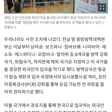
28일 오전 인천공항 제1터미널 출국장 내 티웨이 항공 카운터가 우리나라와
'트래블 버블' 협정을 맺은 사이판으로 출국하려는 승객들로 붐비고 있다. /
연합뉴스
우리나라도 사전 조치에 나섰다. 전날 밤 중앙방역대책본
부는 이날부터 남아공·보츠와나·짐바브웨·나미비아·레
소토·에스와티니·모잠비크·말라위 등 8개국을 방역 강화
국가, 위험국가, 격리면제 제외 국가로 지정하고 이 국가들
을 경유한 외국인의 입국을 막기로 했다. 방역당국은 항공
기 탑승 제한과 입국 과정에서의 임시생활시설 격리, 유전
자증폭검사(PCR) 강화를 통해 유입 가능한 전 과정을 철
저히 관리하기로 했다.
이들 국가에서 경유지를 통해 한국으로 입국하는 외국인