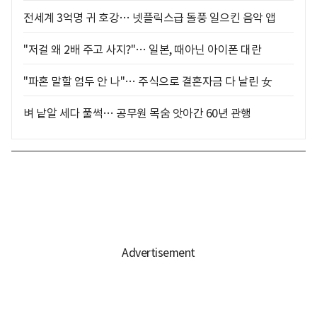
전세계 3억명 귀 호강… 넷플릭스급 돌풍 일으킨 음악 앱
"저걸 왜 2배 주고 사지?"… 일본, 때아닌 아이폰 대란
"파혼 말할 엄두 안 나"… 주식으로 결혼자금 다 날린 女
벼 낱알 세다 풀썩… 공무원 목숨 앗아간 60년 관행