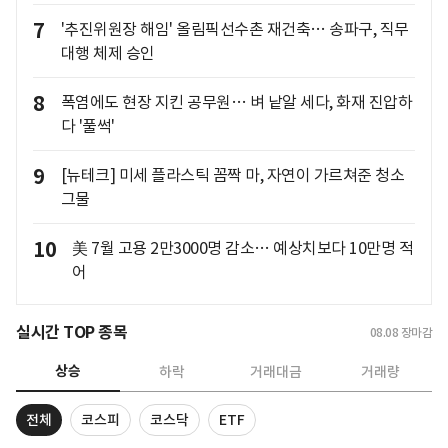
7
'추진위원장 해임' 올림픽선수촌 재건축… 송파구, 직무
대행 체제 승인
8
폭염에도 현장 지킨 공무원… 벼 낱알 세다, 화재 진압하
다 '풀썩'
9
[뉴테크] 미세 플라스틱 꼼짝 마, 자연이 가르쳐준 청소
그물
10
美 7월 고용 2만3000명 감소… 예상치보다 10만명 적
어
실시간 TOP 종목
08.08
장마감
상승
하락
거래대금
거래량
전체
코스피
코스닥
ETF