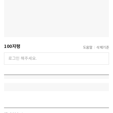
100자평
도움말
삭제기준