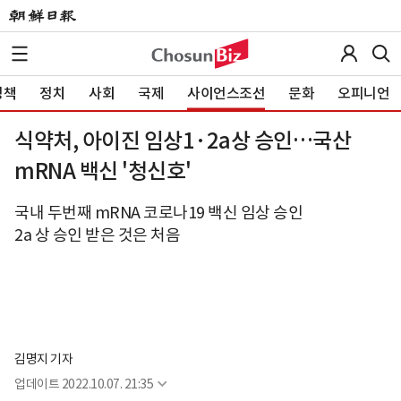
정책
정치
사회
국제
사이언스조선
문화
오피니언
식약처, 아이진 임상1·2a상 승인…국산
mRNA 백신 '청신호'
국내 두번째 mRNA 코로나19 백신 임상 승인
2a 상 승인 받은 것은 처음
김명지 기자
업데이트
2022.10.07. 21:35