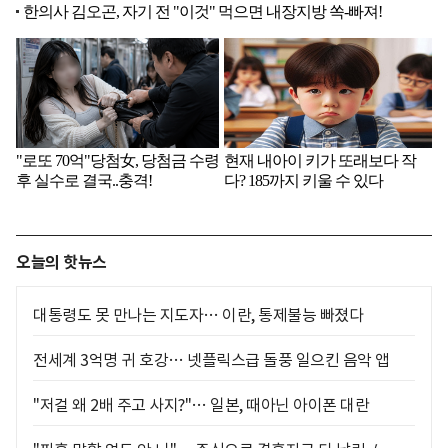
오늘의 핫뉴스
대통령도 못 만나는 지도자… 이란, 통제불능 빠졌다
전세계 3억명 귀 호강… 넷플릭스급 돌풍 일으킨 음악 앱
"저걸 왜 2배 주고 사지?"… 일본, 때아닌 아이폰 대란