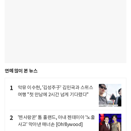
연예 많이 본 뉴스
1
악뮤 이수현, '김성주子' 김민국과 스위스
여행 "첫 만남에 2시간 넘게 기다렸다"
2
'찐사랑꾼' 톰 홀랜드, 아내 젠데이아 '노출
사고' 막아낸 매너손 [Oh!llywood]