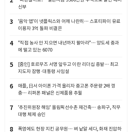
2
신부
3
'음악 앱'이 넷플릭스와 어깨 나란히… 스포티파이 유료
이용자 3억 돌파 비결은
4
"직접 농사 안 지으면 내년까지 팔아라"… 양도세 중과
에 떨고 있는 6070
5
[줌인] 호르무즈 서명 앞두고 이란 리더십 증발… 최고
지도자 잠행·대통령 사임설
6
애플, 日서 아이폰 가격 올리자 중고폰 주문량 2배 껑
충… 리퍼폰 패널은 신제품용 추월
7
'추진위원장 해임' 올림픽선수촌 재건축… 송파구, 직무
대행 체제 승인
8
폭염에도 현장 지킨 공무원… 벼 낱알 세다, 화재 진압하