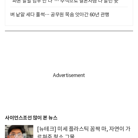
"파혼 말할 엄두 안 나"… 주식으로 결혼자금 다 날린 女
벼 낱알 세다 풀썩… 공무원 목숨 앗아간 60년 관행
사이언스조선 많이 본 뉴스
[뉴테크] 미세 플라스틱 꼼짝 마, 자연이 가
르쳐준 청소 그물