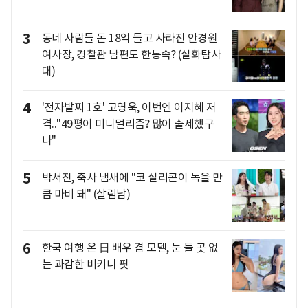
3
동네 사람들 돈 18억 들고 사라진 안경원
여사장, 경찰관 남편도 한통속? (실화탐사
대)
4
'전자발찌 1호' 고영욱, 이번엔 이지혜 저
격.."49평이 미니멀리즘? 많이 출세했구
나"
5
박서진, 축사 냄새에 "코 실리콘이 녹을 만
큼 마비 돼" (살림남)
6
한국 여행 온 日 배우 겸 모델, 눈 둘 곳 없
는 과감한 비키니 핏