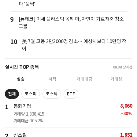
다 '풀썩'
9
[뉴테크] 미세 플라스틱 꼼짝 마, 자연이 가르쳐준 청소
그물
10
美 7월 고용 2만3000명 감소… 예상치보다 10만명 적
어
실시간 TOP 종목
08.08
장마감
상승
하락
거래대금
거래량
전체
코스피
코스닥
ETF
8,060
1
동화기업
+
30
%
거래량
1,338,415
거래대금
105.2억
1,852
2
신스틸