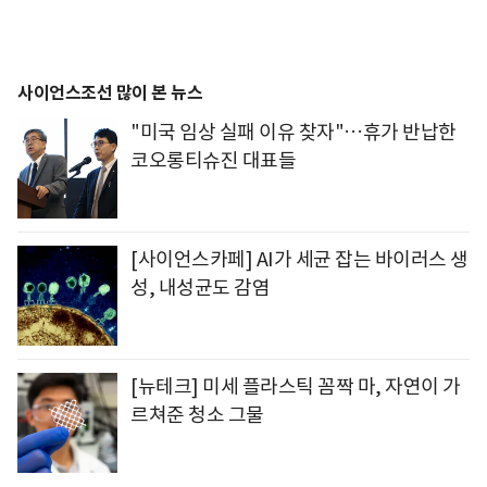
사이언스조선 많이 본 뉴스
"미국 임상 실패 이유 찾자"…휴가 반납한
코오롱티슈진 대표들
[사이언스카페] AI가 세균 잡는 바이러스 생
성, 내성균도 감염
[뉴테크] 미세 플라스틱 꼼짝 마, 자연이 가
르쳐준 청소 그물