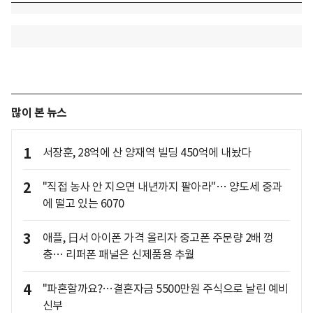
많이 본 뉴스
1
서장훈, 28억에 산 양재역 빌딩 450억에 내놨다
2
"직접 농사 안 지으면 내년까지 팔아라"… 양도세 중과
에 떨고 있는 6070
3
애플, 日서 아이폰 가격 올리자 중고폰 주문량 2배 껑
충… 리퍼폰 패널은 신제품용 추월
4
"파혼할까요?…결혼자금 5500만원 주식으로 날린 예비
신부