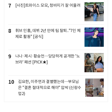
7
[사진]트와이스 모모, 청바지가 잘 어울려
8
휘브 인홍, 데뷔 2년 만에 팀 탈퇴.."7인 체
제로 활동" [공식]
9
나나·제시·황승언…당당하게 공개한 '노
브라' 패션 [PICK★]
10
김요한, 이주연과 결별했는데…부모님
은 "결혼 절대적으로 해야" 압박 (신랑수
업2)