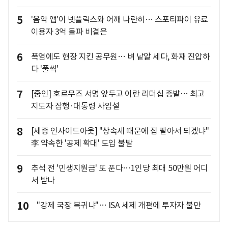
5
'음악 앱'이 넷플릭스와 어깨 나란히… 스포티파이 유료
이용자 3억 돌파 비결은
6
폭염에도 현장 지킨 공무원… 벼 낱알 세다, 화재 진압하
다 '풀썩'
7
[줌인] 호르무즈 서명 앞두고 이란 리더십 증발… 최고
지도자 잠행·대통령 사임설
8
[세종 인사이드아웃] "상속세 때문에 집 팔아서 되겠냐"
李 약속한 '공제 확대' 도입 불발
9
추석 전 '민생지원금' 또 푼다…1인당 최대 50만원 어디
서 받나
10
"강제 국장 복귀냐"… ISA 세제 개편에 투자자 불만