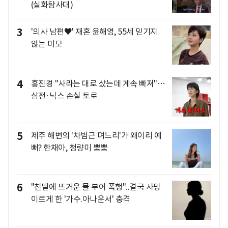
(실화탐사대)
3
'의사 남편♥' 재혼 윤해영, 55세 믿기지
않는 미모
4
홍진경 "사라는 대로 샀는데 계속 빠져"…
삼전·닉스 손실 토로
5
제주 해변의 '차범근 며느리'가 왜이리 예
뻐? 한채아, 청량미 뿜뿜
6
"친딸에 뜨거운 물 부어 폭행"..결국 사망
이르게 한 '가수.아나운서' 충격