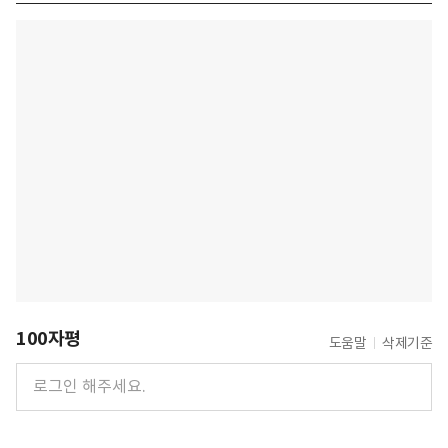
100자평
도움말
삭제기준