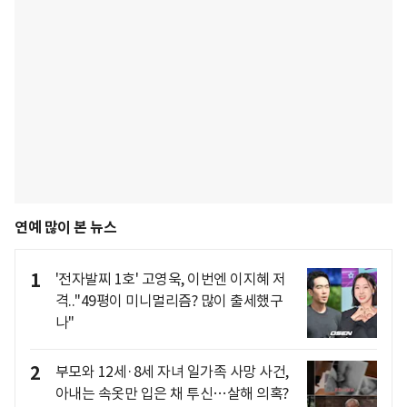
연예 많이 본 뉴스
1
'전자발찌 1호' 고영욱, 이번엔 이지혜 저
격.."49평이 미니멀리즘? 많이 출세했구
나"
2
부모와 12세·8세 자녀 일가족 사망 사건,
아내는 속옷만 입은 채 투신…살해 의혹?