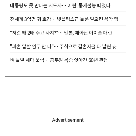
대통령도 못 만나는 지도자… 이란, 통제불능 빠졌다
전세계 3억명 귀 호강… 넷플릭스급 돌풍 일으킨 음악 앱
"저걸 왜 2배 주고 사지?"… 일본, 때아닌 아이폰 대란
"파혼 말할 엄두 안 나"… 주식으로 결혼자금 다 날린 女
벼 낱알 세다 풀썩… 공무원 목숨 앗아간 60년 관행