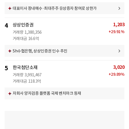
대표이사 장내매수·최대주주 유상증자 참여로 상한가
1,203
4
상상인증권
+
29.91
%
거래량
1,380,356
거래대금
16.6억
Sh수협은행, 상상인증권 인수 추진
3,020
5
한국첨단소재
+
29.89
%
거래량
3,991,467
거래대금
118.3억
자회사 양자검증 플랫폼 국제 벤치마크 등재