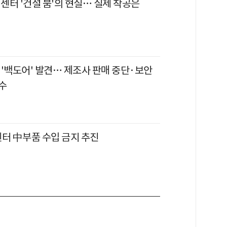
터센터 '건설 붐'의 현실… 실제 착공은
 '백도어' 발견… 제조사 판매 중단·보안
수
센터 中부품 수입 금지 추진