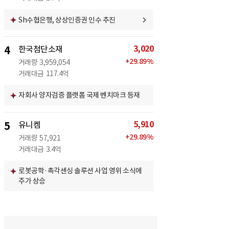
Sh수협은행, 상상인증권 인수 추진
3,020
4
한국첨단소재
+
29.89
%
거래량
3,959,054
거래대금
117.4억
자회사 양자검증 플랫폼 국제 벤치마크 등재
5,910
5
유니켐
+
29.89
%
거래량
57,921
거래대금
3.4억
로봇공학·촉각센싱 솔루션 사업 영위 소식에
주가 상승