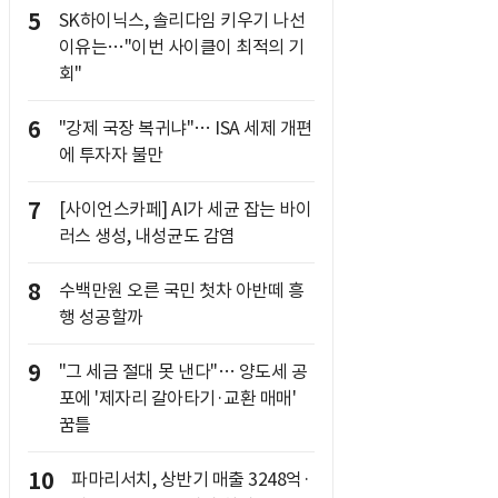
5
SK하이닉스, 솔리다임 키우기 나선
이유는…"이번 사이클이 최적의 기
회"
6
"강제 국장 복귀냐"… ISA 세제 개편
에 투자자 불만
7
[사이언스카페] AI가 세균 잡는 바이
러스 생성, 내성균도 감염
8
수백만원 오른 국민 첫차 아반떼 흥
행 성공할까
9
"그 세금 절대 못 낸다"… 양도세 공
포에 '제자리 갈아타기·교환 매매'
꿈틀
10
파마리서치, 상반기 매출 3248억·