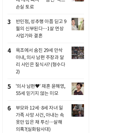
손실 토로
3
반민정, 성추행 아픔 딛고 9
월의 신부된다…1살 연상
사업가와 결혼
4
욕조에서 숨진 29세 만삭
아내, 의사 남편 주장과 달
리 사인은 질식사? (형수다
2)
5
'의사 남편♥' 재혼 윤해영,
55세 믿기지 않는 미모
6
부모와 12세·8세 자녀 일
가족 사망 사건, 아내는 속
옷만 입은 채 투신…살해
의혹?(실화탐사대)