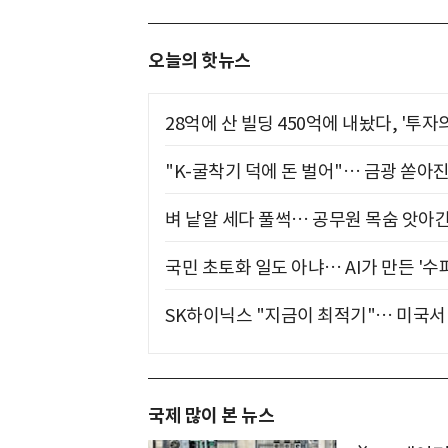
오늘의 핫뉴스
28억에 산 빌딩 450억에 내놨다, '투자
"K-굴착기 덕에 돈 벌어"… 금광 쏟아
벼 낱알 세다 풀썩… 공무원 목숨 앗아간
국민 초토화 일도 아냐… AI가 만든 '수
SK하이닉스 "지금이 최적기"… 미국서 
국제 많이 본 뉴스