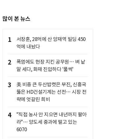
많이 본 뉴스
1
서장훈, 28억에 산 양재역 빌딩 450
억에 내놨다
2
폭염에도 현장 지킨 공무원… 벼 낱
알 세다, 화재 진압하다 '풀썩'
3
美 비중 큰 두산밥캣은 부진, 신흥국
뚫은 HD건설기계는 선전… 시장 전
략에 엇갈린 희비
4
"직접 농사 안 지으면 내년까지 팔아
라"… 양도세 중과에 떨고 있는
6070