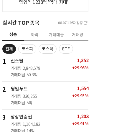
영업익 1238억 '역대 최대'
실시간 TOP 종목
08.07 12:52
장중
상승
하락
거래대금
거래량
전체
코스피
코스닥
ETF
1,852
1
신스틸
+
29.96
%
거래량
2,848,579
거래대금
50.3억
1,554
2
윙입푸드
+
29.93
%
거래량
330,255
거래대금
5억
1,203
3
상상인증권
+
29.91
%
거래량
1,164,182
거래대금
14억