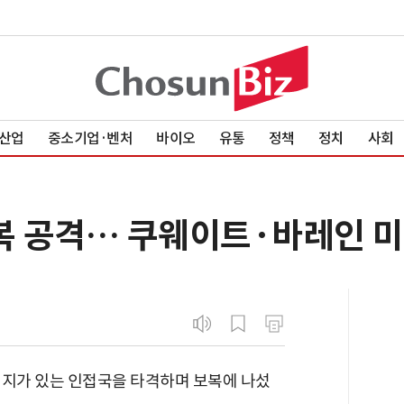
산업
중소기업·벤처
바이오
유통
정책
정치
사회
보복 공격… 쿠웨이트·바레인 
기지가 있는 인접국을 타격하며 보복에 나섰