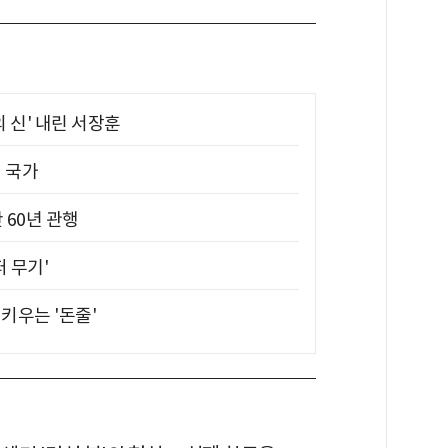
의 신' 내린 서장훈
진 국가
 60년 관행
퍼 무기'
키우는 '돈줄'