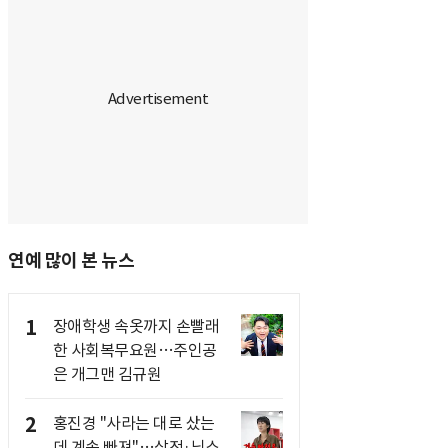
연예 많이 본 뉴스
1
장애학생 속옷까지 손빨래
한 사회복무요원…주인공
은 개그맨 김규원
2
홍진경 "사라는 대로 샀는
데 계속 빠져"…삼전·닉스