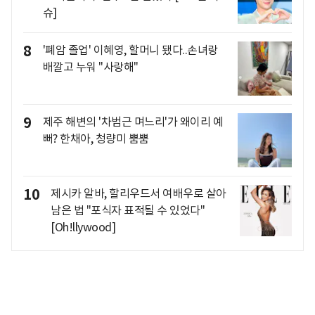
슈]
8
'폐암 졸업' 이혜영, 할머니 됐다..손녀랑
배깔고 누워 "사랑해"
9
제주 해변의 '차범근 며느리'가 왜이리 예
뻐? 한채아, 청량미 뿜뿜
10
제시카 알바, 할리우드서 여배우로 살아
남은 법 "포식자 표적될 수 있었다"
[Oh!llywood]