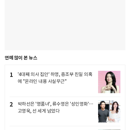
연예 많이 본 뉴스
1
'4대째 의사 집안' 하영, 증조부 친일 의혹
에 "온라인 내용 사실무근"
2
박하선은 '명품녀', 류수영은 '성인영화'…
고영욱, 선 세게 넘었다