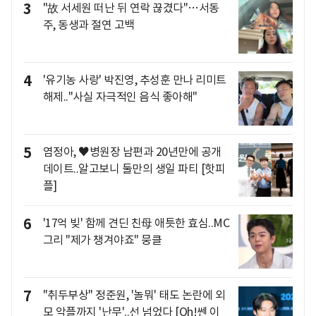
3
"故 서세원 떠난 뒤 연락 끊겼다"…서동
주, 동생과 절연 고백
4
'유기농 사랑' 박진영, 추성훈 만나 리미트
해제.."사실 자극적인 음식 좋아해"
5
염정아, ♥병원장 남편과 20년만에 공개
데이트..알고보니 둘만의 생일 파티 [핫피
플]
6
'17억 빚' 함께 견딘 친母 애틋한 효심..MC
그리 "제가 챙겨야죠" 뭉클
7
"취두부상" 정준원, '놀뭐' 태도 논란에 외
모 악플까지 '난무'..선 넘었다 [Oh!쎈 이