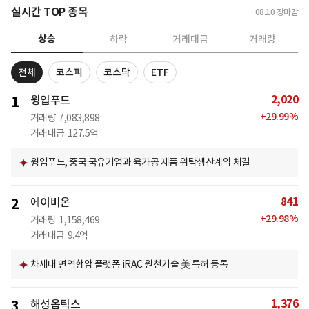
실시간 TOP 종목
08.10
장마감
상승
하락
거래대금
거래량
전체
코스피
코스닥
ETF
2,020
1
윙입푸드
+
29.99
%
거래량
7,083,898
거래대금
127.5억
윙입푸드, 중국 국유기업과 육가공 제품 위탁생산계약 체결
841
2
에이비온
+
29.98
%
거래량
1,158,469
거래대금
9.4억
차세대 면역항암 플랫폼 iRAC 원천기술 美 특허 등록
1,376
3
해성옵틱스