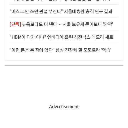
"마스크 안 쓰면 관절 쑤신다" 서울대병원 충격 연구 결과
[단독]
뉴욕보다도 더 낸다… 서울 보유세 뜯어보니 '깜짝'
"HBM이 다가 아냐" 엔비디아 홀린 삼전닉스 메모리 세트
"이런 폰은 본 적이 없다" 삼성 긴장케 할 모토로라 '역습'