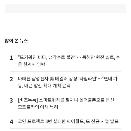
많이 본 뉴스
1
"뜨거워진 바다, 냉각수로 불안"… 동해안 원전 벨트, 수
온 한계치 임박
2
바빠진 삼성전자 美 테일러 공장 '타임라인'…"연내 가
동, 내년 양산 확대 계획 윤곽"
3
[비즈톡톡] 스마트워치를 펼치니 폴더블폰으로 변신…
모토로라의 이색 특허
4
코인 프로젝트 3번 실패한 싸이월드, 또 신규 사업 발표