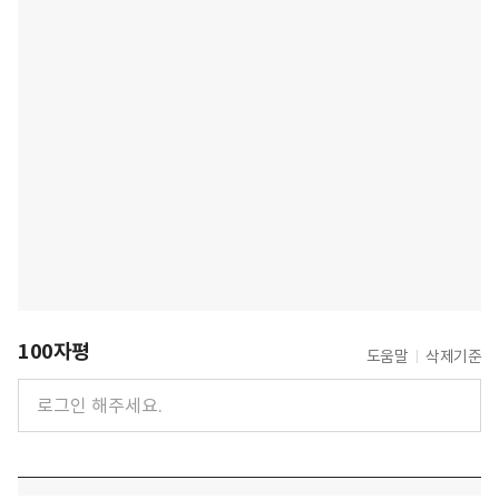
100자평
도움말
삭제기준