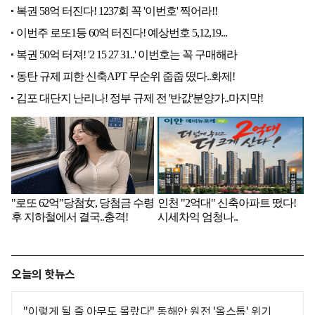
오늘의 핫뉴스
"이렇게 될 줄 아무도 몰랐다" 동해안 원전 '올스톱' 위기