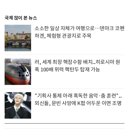
국제 많이 본 뉴스
소소한 일상 자체가 여행으로…덴마크 코펜
하겐, 체험형 관광지로 주목
러, 세계 최장 핵잠수함 배치...히로시마 원
폭 100배 위력 핵탄두 탑재 가능
"기획사 통제 아래 혹독한 음악·춤 훈련"...
외신들, 문빈 사망에 K팝 어두운 이면 조명