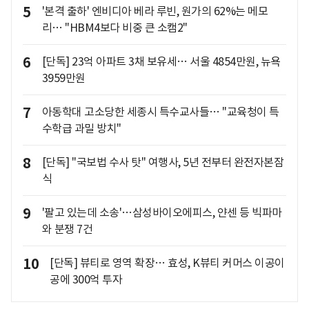
5
'본격 출하' 엔비디아 베라 루빈, 원가의 62%는 메모
리… "HBM4보다 비중 큰 소캠2"
6
[단독] 23억 아파트 3채 보유세… 서울 4854만원, 뉴욕
3959만원
7
아동학대 고소당한 세종시 특수교사들… "교육청이 특
수학급 과밀 방치"
8
[단독] "국보법 수사 탓" 여행사, 5년 전부터 완전자본잠
식
9
'팔고 있는데 소송'…삼성바이오에피스, 얀센 등 빅파마
와 분쟁 7건
10
[단독] 뷰티로 영역 확장… 효성, K뷰티 커머스 이공이
공에 300억 투자