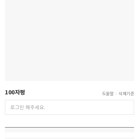
100자평
도움말
삭제기준