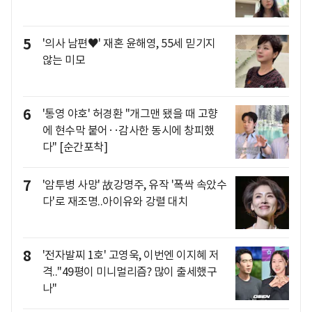
5
'의사 남편♥' 재혼 윤해영, 55세 믿기지
않는 미모
6
'통영 야호' 허경환 "개그맨 됐을 때 고향
에 현수막 붙어‥감사한 동시에 창피했
다" [순간포착]
7
'암투병 사망' 故강명주, 유작 '폭싹 속았수
다'로 재조명..아이유와 강렬 대치
8
'전자발찌 1호' 고영욱, 이번엔 이지혜 저
격.."49평이 미니멀리즘? 많이 출세했구
나"