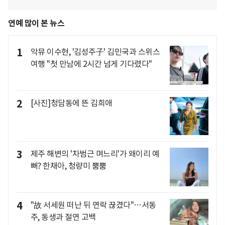
연예 많이 본 뉴스
1
악뮤 이수현, '김성주子' 김민국과 스위스
여행 "첫 만남에 2시간 넘게 기다렸다"
2
[사진]청담동에 뜬 김희애
3
제주 해변의 '차범근 며느리'가 왜이리 예
뻐? 한채아, 청량미 뿜뿜
4
"故 서세원 떠난 뒤 연락 끊겼다"…서동
주, 동생과 절연 고백