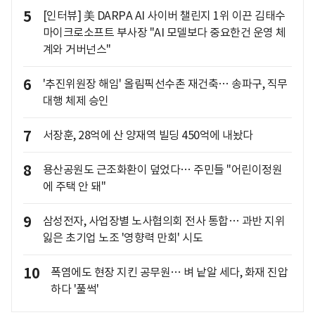
5
[인터뷰] 美 DARPA AI 사이버 챌린지 1위 이끈 김태수
마이크로소프트 부사장 "AI 모델보다 중요한건 운영 체
계와 거버넌스"
6
'추진위원장 해임' 올림픽선수촌 재건축… 송파구, 직무
대행 체제 승인
7
서장훈, 28억에 산 양재역 빌딩 450억에 내놨다
8
용산공원도 근조화환이 덮었다… 주민들 "어린이정원
에 주택 안 돼"
9
삼성전자, 사업장별 노사협의회 전사 통합… 과반 지위
잃은 초기업 노조 '영향력 만회' 시도
10
폭염에도 현장 지킨 공무원… 벼 낱알 세다, 화재 진압
하다 '풀썩'