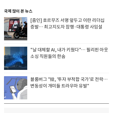
국제 많이 본 뉴스
[줌인] 호르무즈 서명 앞두고 이란 리더십
증발… 최고지도자 잠행·대통령 사임설
"날 대체할 AI, 내가 키웠다"… 필리핀 아웃
소싱 직원들의 한숨
블룸버그 "韓, '투자 부적합 국가'로 전락…
변동성이 개미들 트라우마 유발"