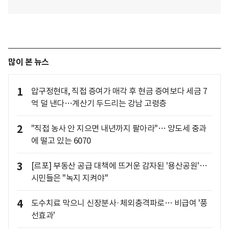
많이 본 뉴스
1
압구정현대, 직접 증여가 매각 후 현금 증여보다 세금 7
억 덜 낸다…계산기 두드리는 강남 고령층
2
"직접 농사 안 지으면 내년까지 팔아라"… 양도세 중과
에 떨고 있는 6070
3
[르포] 부동산 공급 대책에 뜨거운 감자된 '용산공원'…
시민들은 "녹지 지켜야"
4
도수치료 막으니 신장분사·체외충격파로… 비급여 '풍
선효과'