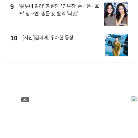
9
'유부녀 킬러' 공효진·'김부장' 손나은·'호
프' 정호연..총든 女 활약 '짜릿'
10
[사진]김희애, 우아한 등장
개인정보처리방침
앱설치(Android)
본 사이트의 주가 시세정보는 정보 제공 목적이며, 오류가
발생하거나 지연될 수 있습니다.