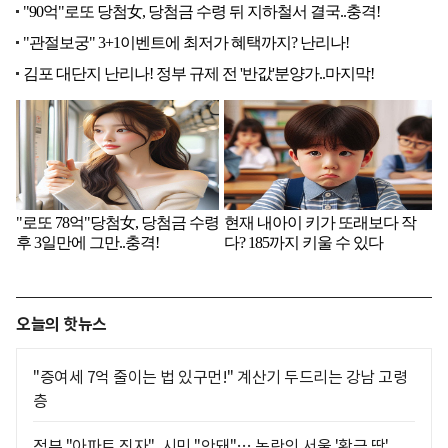
오늘의 핫뉴스
"증여세 7억 줄이는 법 있구먼!" 계산기 두드리는 강남 고령
층
정부 "아파트 짓자", 시민 "안돼"… 논란의 서울 '황금 땅'