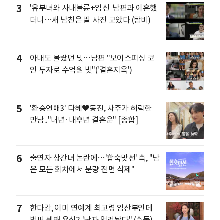
3
'유부녀와 사내불륜+임신' 남편과 이혼했
더니…새 남친은 딸 사진 모았다 (탐비)
4
아내도 몰랐던 빚…남편 "보이스피싱 코
인 투자로 수억원 빚"('결혼지옥')
5
'환승연애3' 다혜♥동진, 사주가 허락한
만남.."내년·내후년 결혼운" [종합]
6
출연자 상간녀 논란에…'합숙맞선' 측, "남
은 모든 회차에서 분량 전면 삭제"
7
한다감, 이미 연예계 최고령 임산부인데
벌써 셋째 욕심? "난자 얼려놨다" (슈돌)