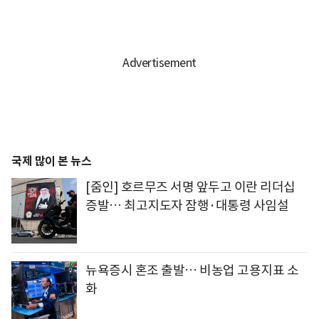
국제 많이 본 뉴스
[줌인] 호르무즈 서명 앞두고 이란 리더십
증발… 최고지도자 잠행·대통령 사임설
뉴욕증시 혼조 출발… 비농업 고용지표 소
화