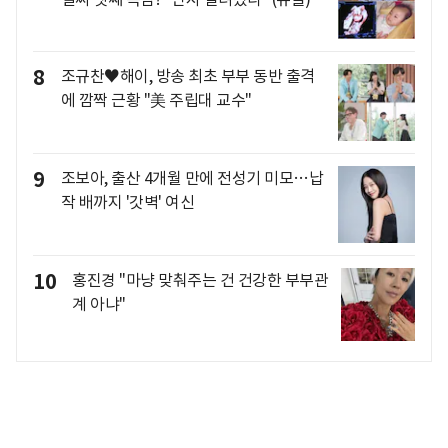
8
조규찬♥해이, 방송 최초 부부 동반 출격
에 깜짝 근황 "美 주립대 교수"
9
조보아, 출산 4개월 만에 전성기 미모…납
작 배까지 '갓벽' 여신
10
홍진경 "마냥 맞춰주는 건 건강한 부부관
계 아냐"