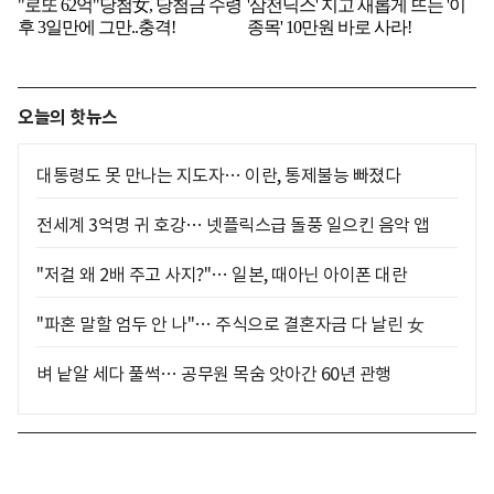
오늘의 핫뉴스
대통령도 못 만나는 지도자… 이란, 통제불능 빠졌다
전세계 3억명 귀 호강… 넷플릭스급 돌풍 일으킨 음악 앱
"저걸 왜 2배 주고 사지?"… 일본, 때아닌 아이폰 대란
"파혼 말할 엄두 안 나"… 주식으로 결혼자금 다 날린 女
벼 낱알 세다 풀썩… 공무원 목숨 앗아간 60년 관행