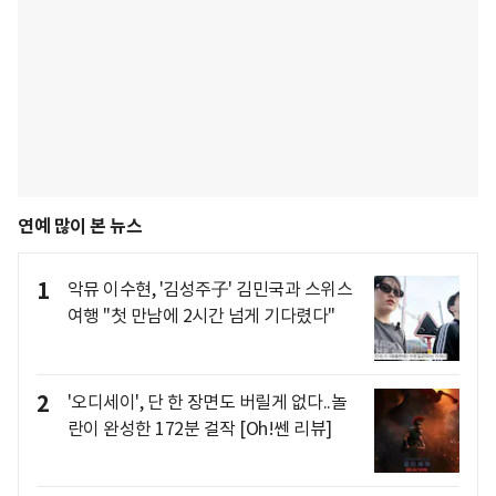
연예 많이 본 뉴스
1
악뮤 이수현, '김성주子' 김민국과 스위스
여행 "첫 만남에 2시간 넘게 기다렸다"
2
'오디세이', 단 한 장면도 버릴게 없다..놀
란이 완성한 172분 걸작 [Oh!쎈 리뷰]