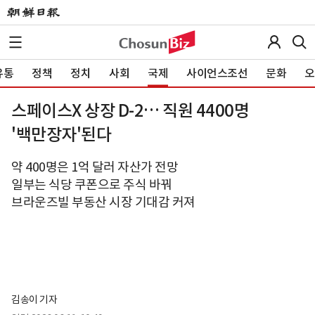
유통
정책
정치
사회
국제
사이언스조선
문화
오
스페이스X 상장 D-2… 직원 4400명
'백만장자'된다
약 400명은 1억 달러 자산가 전망
일부는 식당 쿠폰으로 주식 바꿔
브라운즈빌 부동산 시장 기대감 커져
김송이 기자