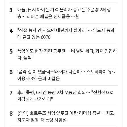
3
애플, 日서 아이폰 가격 올리자 중고폰 주문량 2배 껑
충… 리퍼폰 패널은 신제품용 추월
4
"직접 농사 안 지으면 내년까지 팔아라"… 양도세 중과
에 떨고 있는 6070
5
폭염에도 현장 지킨 공무원… 벼 낱알 세다, 화재 진압하
다 '풀썩'
6
'음악 앱'이 넷플릭스와 어깨 나란히… 스포티파이 유료
이용자 3억 돌파 비결은
7
李대통령, 6시간 동안 2차 부동산 회의… "전환적으로
과감하게 생각하라"
8
[줌인] 호르무즈 서명 앞두고 이란 리더십 증발… 최고
지도자 잠행·대통령 사임설