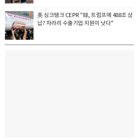
美 싱크탱크 CEPR "韓, 트럼프에 488조 상
납? 차라리 수출기업 지원이 낫다"