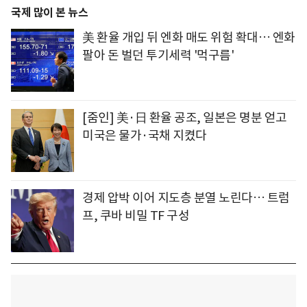
국제 많이 본 뉴스
美 환율 개입 뒤 엔화 매도 위험 확대… 엔화
팔아 돈 벌던 투기세력 '먹구름'
[줌인] 美·日 환율 공조, 일본은 명분 얻고
미국은 물가·국채 지켰다
경제 압박 이어 지도층 분열 노린다… 트럼
프, 쿠바 비밀 TF 구성