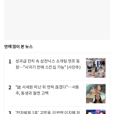
연예 많이 본 뉴스
1
성과급 잔치 속 삼전닉스 소개팅 연프 등
장…"사귀기 전에 스킨십 가능" (사만추)
2
"故 서세원 떠난 뒤 연락 끊겼다"…서동
주, 동생과 절연 고백
3
'전자발찌 1호' 고영욱, 이번엔 이지혜 저