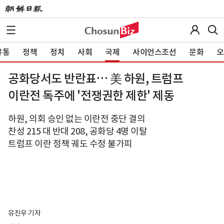
유통
정책
정치
사회
국제
사이언스조선
문화
오
공화당서도 반란표… 美 하원, 트럼프
이란전 독주에 '전쟁권한 제한' 제동
하원, 의회 승인 없는 이란전 중단 결의
찬성 215 대 반대 208, 공화당 4명 이탈
트럼프 이란 정책 궤도 수정 불가피
유진우 기자