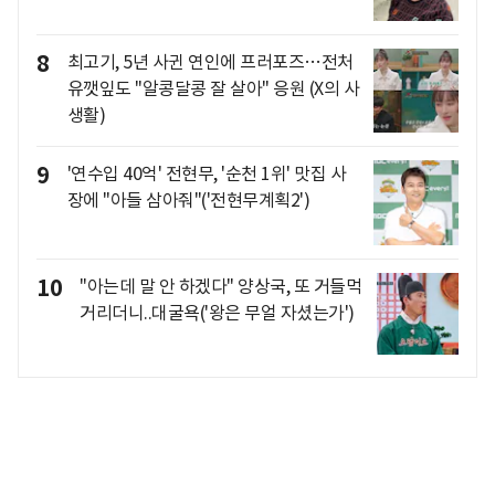
8
최고기, 5년 사귄 연인에 프러포즈…전처
유깻잎도 "알콩달콩 잘 살아" 응원 (X의 사
생활)
9
'연수입 40억' 전현무, '순천 1위' 맛집 사
장에 "아들 삼아줘"('전현무계획2')
10
"아는데 말 안 하겠다" 양상국, 또 거들먹
거리더니..대굴욕('왕은 무얼 자셨는가')