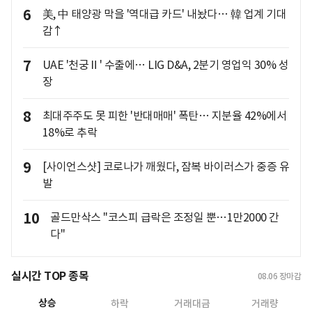
6
美, 中 태양광 막을 '역대급 카드' 내놨다… 韓 업계 기대
감↑
7
UAE '천궁Ⅱ' 수출에… LIG D&A, 2분기 영업익 30% 성
장
8
최대주주도 못 피한 '반대매매' 폭탄… 지분율 42%에서
18%로 추락
9
[사이언스샷] 코로나가 깨웠다, 잠복 바이러스가 중증 유
발
10
골드만삭스 "코스피 급락은 조정일 뿐…1만2000 간
다"
실시간 TOP 종목
08.06
장마감
상승
하락
거래대금
거래량