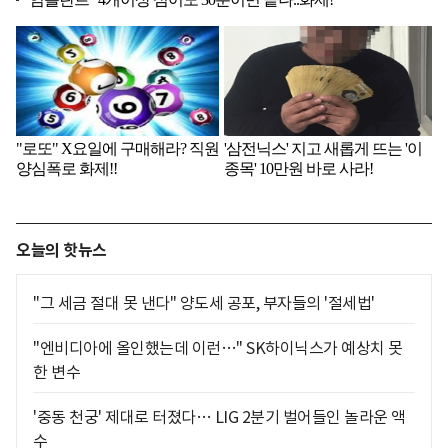
오늘의 핫뉴스
"그 세금 절대 못 낸다" 양도세 공포, 부자들의 '절세법'
"엔비디아에 올인했는데 이런…" SK하이닉스가 예상치 못
한 변수
'중동 천궁' 제대로 터졌다… LIG 2분기 벌어들인 놀라운 액
수