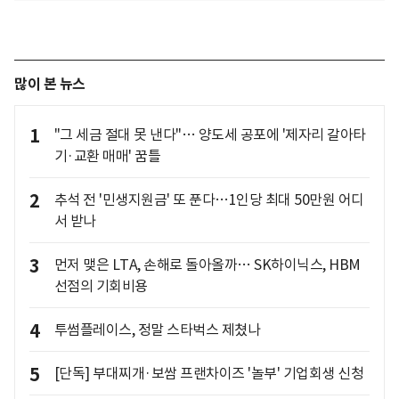
많이 본 뉴스
1
"그 세금 절대 못 낸다"… 양도세 공포에 '제자리 갈아타
기·교환 매매' 꿈틀
2
추석 전 '민생지원금' 또 푼다…1인당 최대 50만원 어디
서 받나
3
먼저 맺은 LTA, 손해로 돌아올까… SK하이닉스, HBM
선점의 기회비용
4
투썸플레이스, 정말 스타벅스 제쳤나
5
[단독] 부대찌개·보쌈 프랜차이즈 '놀부' 기업회생 신청