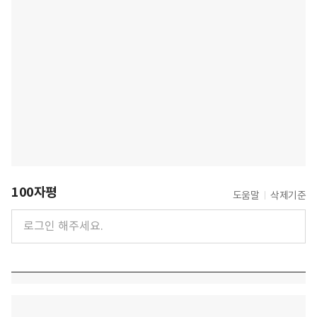
100자평
도움말
삭제기준