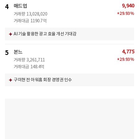
9,940
4
매드업
+
29.93
%
거래량
13,028,020
거래대금
1190.7억
AI 기술 활용한 광고 효율 개선 기대감
4,775
5
본느
+
29.93
%
거래량
3,261,711
거래대금
148.4억
구미현 전 아워홈 회장 경영권 인수