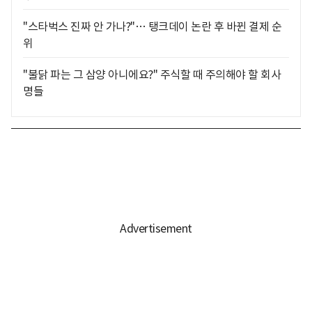
"스타벅스 진짜 안 가나?"… 탱크데이 논란 후 바뀐 결제 순
위
"불닭 파는 그 삼양 아니에요?" 주식할 때 주의해야 할 회사
명들