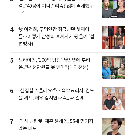
격.."49평이 미니멀리즘? 많이 출세했구
나"
4
故 이건희, 투명인간 취급받던 셋째아
들…어떻게 삼성의 후계자가 됐을까 (셀
럽병사)
5
브라이언, '100억 탕진' 서인영에 부러
움.."난 천만원도 못 벌어" (개과천선)
6
"삼겹살 먹을래요?"…'흑백요리사' 김도
윤 셰프, 배우 김서연과 4년째 열애
7
'의사 남편♥' 재혼 윤해영, 55세 믿기지
않는 미모