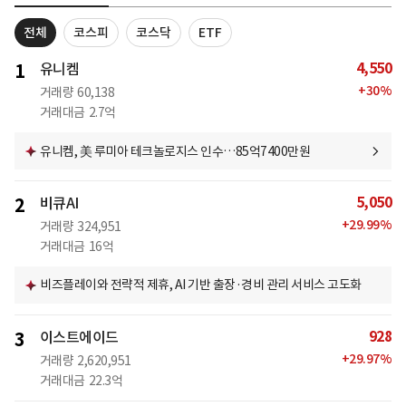
전체
코스피
코스닥
ETF
4,550
1
유니켐
+
30
%
거래량
60,138
거래대금
2.7억
유니켐, 美 루미아 테크놀로지스 인수…85억7400만원
5,050
2
비큐AI
+
29.99
%
거래량
324,951
거래대금
16억
비즈플레이와 전략적 제휴, AI 기반 출장·경비 관리 서비스 고도화
928
3
이스트에이드
+
29.97
%
거래량
2,620,951
거래대금
22.3억