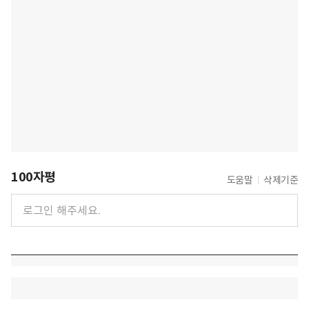
100자평
도움말
삭제기준