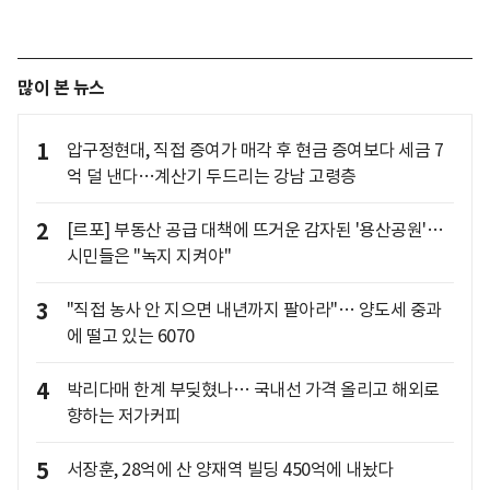
많이 본 뉴스
1
압구정현대, 직접 증여가 매각 후 현금 증여보다 세금 7
억 덜 낸다…계산기 두드리는 강남 고령층
2
[르포] 부동산 공급 대책에 뜨거운 감자된 '용산공원'…
시민들은 "녹지 지켜야"
3
"직접 농사 안 지으면 내년까지 팔아라"… 양도세 중과
에 떨고 있는 6070
4
박리다매 한계 부딪혔나… 국내선 가격 올리고 해외로
향하는 저가커피
5
서장훈, 28억에 산 양재역 빌딩 450억에 내놨다