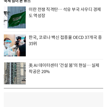
국제 많이 본 뉴스
이란 전쟁 직격탄… 석유 부국 사우디 경제
도 역성장
한국, 코로나 백신 접종율 OECD 37개국 중
35위
美 AI 데이터센터 '건설 붐'의 현실… 실제
착공은 20%