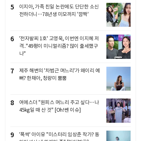
5
이지아, 가족 친일 논란에도 단단한 소신
전하더니…78년생 미모까지 '깜짝'
6
'전자발찌 1호' 고영욱, 이번엔 이지혜 저
격.."49평이 미니멀리즘? 많이 출세했구
나"
7
제주 해변의 '차범근 며느리'가 왜이리 예
뻐? 한채아, 청량미 뿜뿜
8
여에스더 "원피스 며느리 주고 싶다…나
45kg일 때 산 것" [Oh!쎈 이슈]
9
'폭싹' 아이유 "미스터리 임상춘 작가? 동