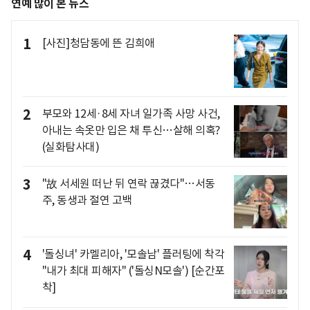
연예 많이 본 뉴스
1
[사진]청담동에 뜬 김희애
2
부모와 12세·8세 자녀 일가족 사망 사건,
아내는 속옷만 입은 채 투신…살해 의혹?
(실화탐사대)
3
"故 서세원 떠난 뒤 연락 끊겼다"…서동
주, 동생과 절연 고백
4
'돌싱녀' 카멜리아, '모솔남' 플러팅에 착각
"내가 최대 피해자" ('돌싱N모솔') [순간포
착]