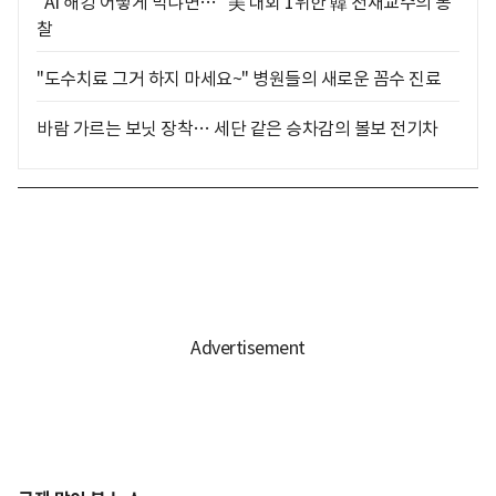
"AI 해킹 어떻게 막냐면…" 美 대회 1위한 韓 천재교수의 통
찰
"도수치료 그거 하지 마세요~" 병원들의 새로운 꼼수 진료
바람 가르는 보닛 장착… 세단 같은 승차감의 볼보 전기차