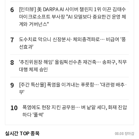
6
[인터뷰] 美 DARPA AI 사이버 챌린지 1위 이끈 김태수
마이크로소프트 부사장 "AI 모델보다 중요한건 운영 체
계와 거버넌스"
7
도수치료 막으니 신장분사·체외충격파로… 비급여 '풍
선효과'
8
'추진위원장 해임' 올림픽선수촌 재건축… 송파구, 직무
대행 체제 승인
9
[주간 특산물] 폭염을 이겨내는 푸릇함… '대관령 배추·
무'
10
폭염에도 현장 지킨 공무원… 벼 낱알 세다, 화재 진압
하다 '풀썩'
실시간 TOP 종목
08.08
장마감