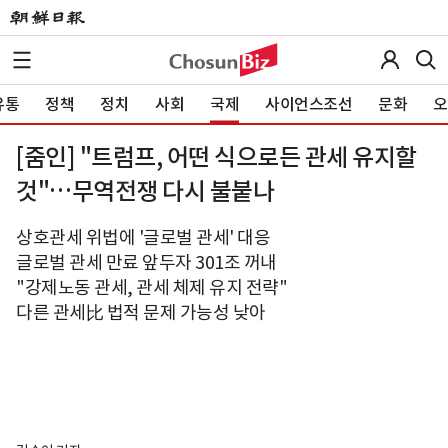
유통
정책
정치
사회
국제
사이언스조선
문화
오
[줌인] "트럼프, 어떤 식으로든 관세 유지할
것"…무역전쟁 다시 불붙나
상호관세 위법에 '글로벌 관세' 대응
글로벌 관세 만료 앞두자 301조 꺼내
"강제노동 관세, 관세 체제 유지 전략"
다른 관세比 법적 문제 가능성 낮아