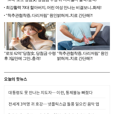
오늘의 핫뉴스
대통령도 못 만나는 지도자… 이란, 통제불능 빠졌다
전세계 3억명 귀 호강… 넷플릭스급 돌풍 일으킨 음악 앱