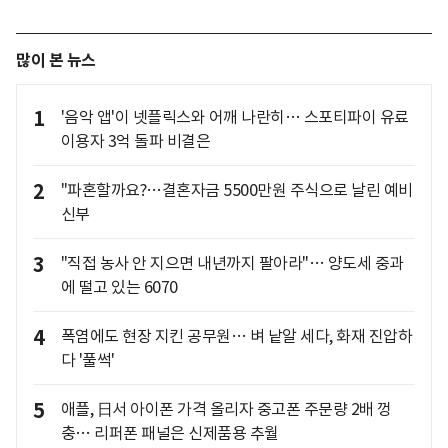
많이 본 뉴스
1
'음악 앱'이 넷플릭스와 어깨 나란히… 스포티파이 유료
이용자 3억 돌파 비결은
2
"파혼할까요?…결혼자금 5500만원 주식으로 날린 예비
신부
3
"직접 농사 안 지으면 내년까지 팔아라"… 양도세 중과
에 떨고 있는 6070
4
폭염에도 현장 지킨 공무원… 벼 낱알 세다, 화재 진압하
다 '풀썩'
5
애플, 日서 아이폰 가격 올리자 중고폰 주문량 2배 껑
충… 리퍼폰 패널은 신제품용 추월