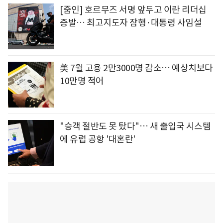
[줌인] 호르무즈 서명 앞두고 이란 리더십
증발… 최고지도자 잠행·대통령 사임설
美 7월 고용 2만3000명 감소… 예상치보다
10만명 적어
"승객 절반도 못 탔다"… 새 출입국 시스템
에 유럽 공항 '대혼란'