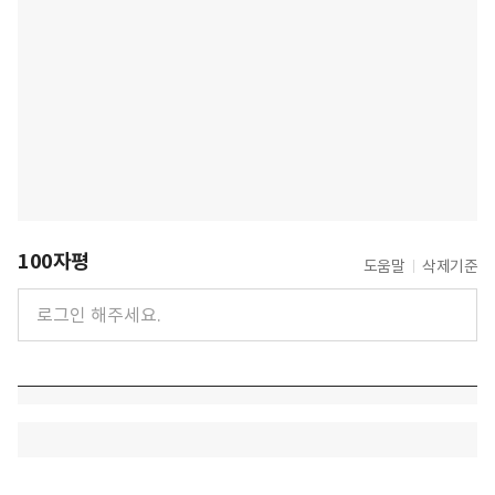
100자평
도움말
삭제기준