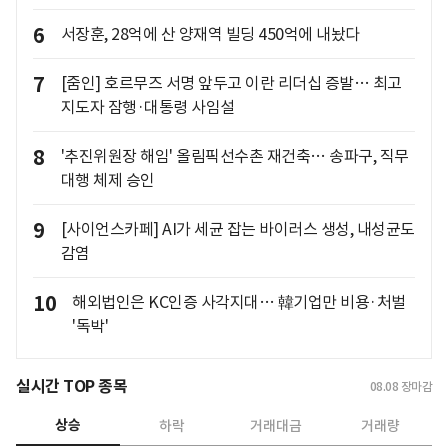
6
서장훈, 28억에 산 양재역 빌딩 450억에 내놨다
7
[줌인] 호르무즈 서명 앞두고 이란 리더십 증발… 최고
지도자 잠행·대통령 사임설
8
'추진위원장 해임' 올림픽선수촌 재건축… 송파구, 직무
대행 체제 승인
9
[사이언스카페] AI가 세균 잡는 바이러스 생성, 내성균도
감염
10
해외법인은 KC인증 사각지대… 韓기업만 비용·처벌
'독박'
실시간 TOP 종목
08.08
장마감
상승
하락
거래대금
거래량