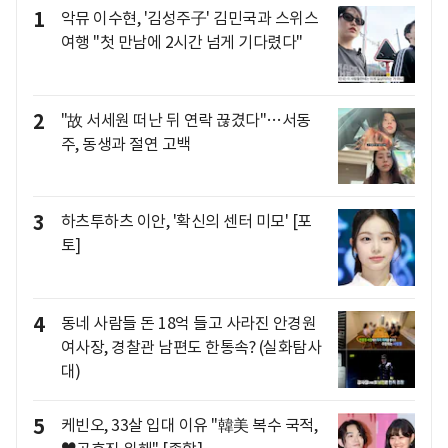
1
악뮤 이수현, '김성주子' 김민국과 스위스
여행 "첫 만남에 2시간 넘게 기다렸다"
2
"故 서세원 떠난 뒤 연락 끊겼다"…서동
주, 동생과 절연 고백
3
하츠투하츠 이안, '확신의 센터 미모' [포
토]
4
동네 사람들 돈 18억 들고 사라진 안경원
여사장, 경찰관 남편도 한통속? (실화탐사
대)
5
케빈오, 33살 입대 이유 "韓美 복수 국적,