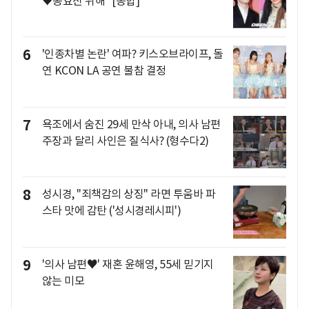
♥공효진 위해" [종합]
6
'인종차별 논란' 여파? 키스오브라이프, 돌
연 KCON LA 공연 불참 결정
7
욕조에서 숨진 29세 만삭 아내, 의사 남편
주장과 달리 사인은 질식사? (형수다2)
8
성시경, "죄책감의 상징" 라면 투움바 파
스타 맛에 감탄 ('성시경레시피')
9
'의사 남편♥' 재혼 윤해영, 55세 믿기지
않는 미모