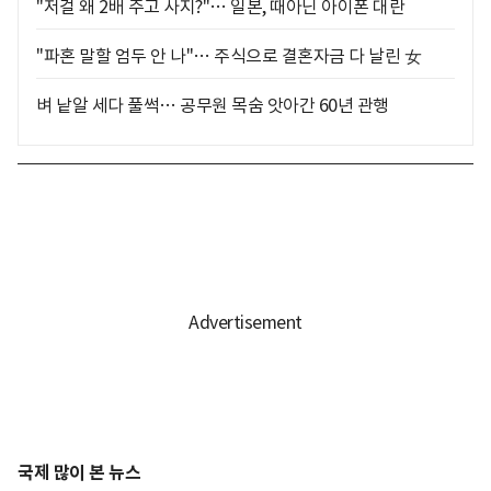
"저걸 왜 2배 주고 사지?"… 일본, 때아닌 아이폰 대란
"파혼 말할 엄두 안 나"… 주식으로 결혼자금 다 날린 女
벼 낱알 세다 풀썩… 공무원 목숨 앗아간 60년 관행
국제 많이 본 뉴스