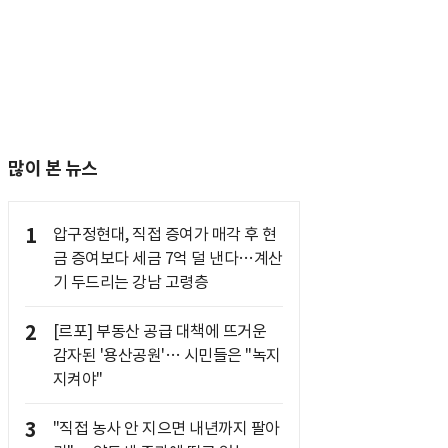
많이 본 뉴스
1
압구정현대, 직접 증여가 매각 후 현
금 증여보다 세금 7억 덜 낸다…계산
기 두드리는 강남 고령층
2
[르포] 부동산 공급 대책에 뜨거운
감자된 '용산공원'… 시민들은 "녹지
지켜야"
3
"직접 농사 안 지으면 내년까지 팔아