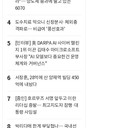
라"… 양도세 중과에 떨고 있는
6070
4
도수치료 막으니 신장분사·체외충
격파로… 비급여 '풍선효과'
5
[인터뷰] 美 DARPA AI 사이버 챌린
지 1위 이끈 김태수 마이크로소프트
부사장 "AI 모델보다 중요한건 운영
체계와 거버넌스"
6
서장훈, 28억에 산 양재역 빌딩 450
억에 내놨다
7
[줌인] 호르무즈 서명 앞두고 이란
리더십 증발… 최고지도자 잠행·대
통령 사임설
8
박리다매 한계 부딪혔나… 국내선