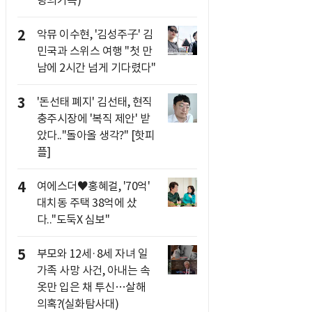
랑의가족)
2
악뮤 이수현, '김성주子' 김
민국과 스위스 여행 "첫 만
남에 2시간 넘게 기다렸다"
3
'돈선태 폐지' 김선태, 현직
충주시장에 '복직 제안' 받
았다.."돌아올 생각?" [핫피
플]
4
여에스더♥홍혜걸, '70억'
대치동 주택 38억에 샀
다.."도둑X 심보"
5
부모와 12세·8세 자녀 일
가족 사망 사건, 아내는 속
옷만 입은 채 투신…살해
의혹?(실화탐사대)