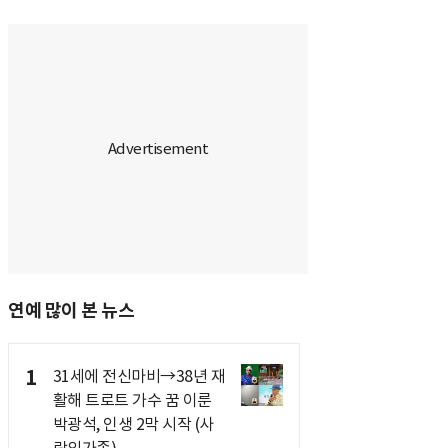
연예 많이 본 뉴스
1
31세에 전신마비→38년 재
활해 트로트 가수 꿈 이룬
박광석, 인생 2막 시작 (사