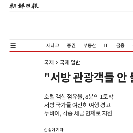
재테크
증권
부동산
IT
금융
국제
국제 일반
"서방 관광객들 안
호텔 객실 점유율, 8분의 1토박
서방 국가들 여전히 여행 경고
두바이, 각종 세금 면제로 지원
김송이 기자