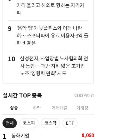
가격 올리고 해외로 향하는 저가커
피
9
'음악 앱'이 넷플릭스와 어깨 나란
히… 스포티파이 유료 이용자 3억 돌
파 비결은
10
삼성전자, 사업장별 노사협의회 전
사 통합… 과반 지위 잃은 초기업
노조 '영향력 만회' 시도
실시간 TOP 종목
08.08
장마감
상승
하락
거래대금
거래량
전체
코스피
코스닥
ETF
8,060
1
동화기업