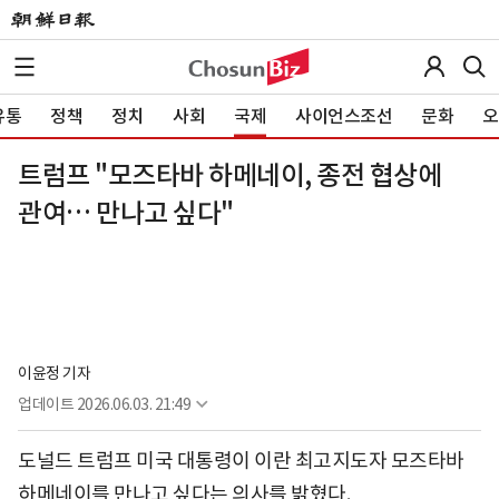
유통
정책
정치
사회
국제
사이언스조선
문화
오
트럼프 "모즈타바 하메네이, 종전 협상에
관여… 만나고 싶다"
이윤정 기자
업데이트
2026.06.03. 21:49
도널드 트럼프 미국 대통령이 이란 최고지도자 모즈타바
하메네이를 만나고 싶다는 의사를 밝혔다.