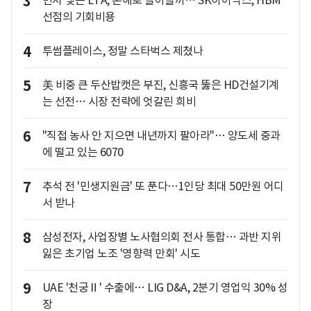
3
먼저 맺은 LTA, 손해로 돌아올까… SK하이닉스, HBM
선점의 기회비용
4
투썸플레이스, 정말 스타벅스 제쳤나
5
美 비중 큰 두산밥캣은 부진, 신흥국 뚫은 HD건설기계
는 선전… 시장 전략에 엇갈린 희비
6
"직접 농사 안 지으면 내년까지 팔아라"… 양도세 중과
에 떨고 있는 6070
7
추석 전 '민생지원금' 또 푼다…1인당 최대 50만원 어디
서 받나
8
삼성전자, 사업장별 노사협의회 전사 통합… 과반 지위
잃은 초기업 노조 '영향력 만회' 시도
9
UAE '천궁Ⅱ' 수출에… LIG D&A, 2분기 영업익 30% 성
장