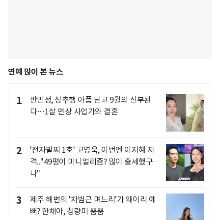
연예 많이 본 뉴스
1
반민정, 성추행 아픔 딛고 9월의 신부된
다…1살 연상 사업가와 결혼
2
'전자발찌 1호' 고영욱, 이번엔 이지혜 저
격.."49평이 미니멀리즘? 많이 출세했구
나"
3
제주 해변의 '차범근 며느리'가 왜이리 예
뻐? 한채아, 청량미 뿜뿜