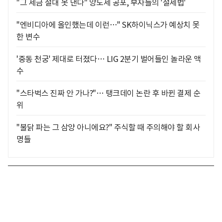
"그 세금 절대 못 낸다" 양도세 공포, 부자들의 '절세법'
"엔비디아에 올인했는데 이런…" SK하이닉스가 예상치 못
한 변수
'중동 천궁' 제대로 터졌다… LIG 2분기 벌어들인 놀라운 액
수
"스타벅스 진짜 안 가나?"… 탱크데이 논란 후 바뀐 결제 순
위
"불닭 파는 그 삼양 아니에요?" 주식할 때 주의해야 할 회사
명들