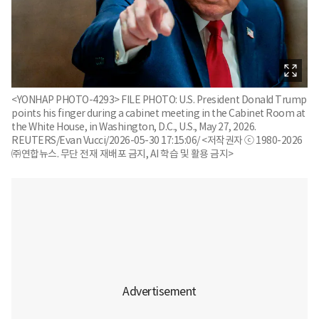
<YONHAP PHOTO-4293> FILE PHOTO: U.S. President Donald Trump
points his finger during a cabinet meeting in the Cabinet Room at
the White House, in Washington, D.C., U.S., May 27, 2026.
REUTERS/Evan Vucci/2026-05-30 17:15:06/ <저작권자 ⓒ 1980-2026
㈜연합뉴스. 무단 전재 재배포 금지, AI 학습 및 활용 금지>