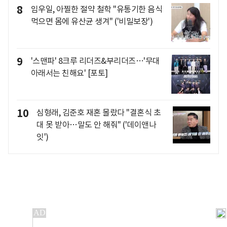
8
임우일, 아찔한 절약 철학 "유통기한 음식
먹으면 몸에 유산균 생겨" ('비밀보장')
9
'스맨파' 8크루 리더즈&부리더즈…'무대
아래서는 친해요' [포토]
10
심형래, 김준호 재혼 몰랐다 "결혼식 초
대 못 받아…말도 안 해줘" ('데이앤나
잇')