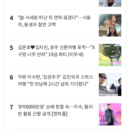
4
"故 서세원 떠난 뒤 연락 끊겼다"…서동
주, 동생과 절연 고백
5
김준호♥김지민, 경주 신혼여행 포착…"X
구멍 너무 만져" 19금 파티 (미우새)
6
악뮤 이수현, '김성주子' 김민국과 스위스
여행 "첫 만남에 2시간 넘게 기다렸다"
7
'8억8000만원' 손배 판결 속…지수, 필리
핀 활동 근황 공개 [핫피플]