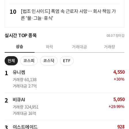
10
[법조 인사이드] 폭염 속 근로자 사망… 회사 책임 가
른 '물·그늘·휴식'
실시간 TOP 종목
08.07
장마감
상승
하락
거래대금
거래량
전체
코스피
코스닥
ETF
4,550
1
유니켐
+
30
%
거래량
60,138
거래대금
2.7억
5,050
2
비큐AI
+
29.99
%
거래량
324,951
거래대금
16억
928
3
이스트에이드