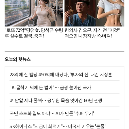
오늘의 핫뉴스
28억에 산 빌딩 450억에 내놨다, '투자의 신' 내린 서장훈
"K-굴착기 덕에 돈 벌어"… 금광 쏟아진 국가
벼 낱알 세다 풀썩… 공무원 목숨 앗아간 60년 관행
국민 초토화 일도 아냐… AI가 만든 '수퍼 무기'
SK하이닉스 "지금이 최적기"… 미국서 키우는 '돈줄'