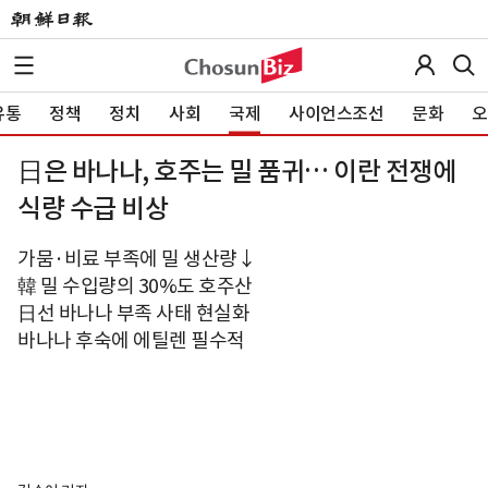
유통
정책
정치
사회
국제
사이언스조선
문화
오
日은 바나나, 호주는 밀 품귀… 이란 전쟁에
식량 수급 비상
가뭄·비료 부족에 밀 생산량↓
韓 밀 수입량의 30%도 호주산
日선 바나나 부족 사태 현실화
바나나 후숙에 에틸렌 필수적