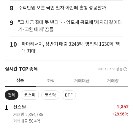
8
수백만원 오른 국민 첫차 아반떼 흥행 성공할까
9
"그 세금 절대 못 낸다"… 양도세 공포에 '제자리 갈아타
기·교환 매매' 꿈틀
10
파마리서치, 상반기 매출 3248억·영업익 1238억 '역
대 최대'
실시간 TOP 종목
08.07 12:56
장중
상승
하락
거래대금
거래량
전체
코스피
코스닥
ETF
1,852
1
신스틸
+
29.96
%
거래량
2,854,786
거래대금
50.4억