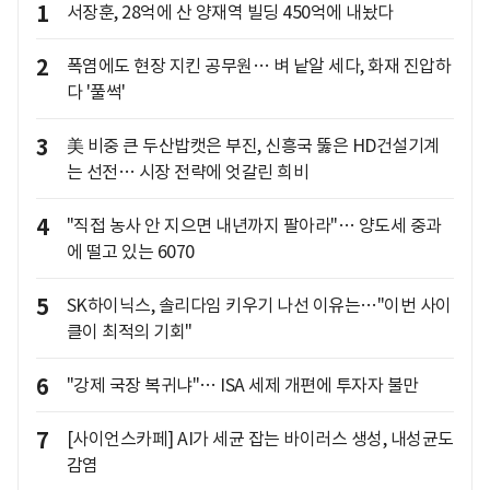
1
서장훈, 28억에 산 양재역 빌딩 450억에 내놨다
2
폭염에도 현장 지킨 공무원… 벼 낱알 세다, 화재 진압하
다 '풀썩'
3
美 비중 큰 두산밥캣은 부진, 신흥국 뚫은 HD건설기계
는 선전… 시장 전략에 엇갈린 희비
4
"직접 농사 안 지으면 내년까지 팔아라"… 양도세 중과
에 떨고 있는 6070
5
SK하이닉스, 솔리다임 키우기 나선 이유는…"이번 사이
클이 최적의 기회"
6
"강제 국장 복귀냐"… ISA 세제 개편에 투자자 불만
7
[사이언스카페] AI가 세균 잡는 바이러스 생성, 내성균도
감염