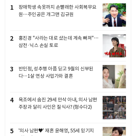
1
장애학생 속옷까지 손빨래한 사회복무요
원…주인공은 개그맨 김규원
2
홍진경 "사라는 대로 샀는데 계속 빠져"…
삼전·닉스 손실 토로
3
반민정, 성추행 아픔 딛고 9월의 신부된
다…1살 연상 사업가와 결혼
4
욕조에서 숨진 29세 만삭 아내, 의사 남편
주장과 달리 사인은 질식사? (형수다2)
5
'의사 남편♥' 재혼 윤해영, 55세 믿기지