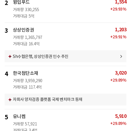
1,554
2
윙입푸드
+
29.93
%
거래량
330,255
거래대금
5억
1,203
3
상상인증권
+
29.91
%
거래량
1,365,797
거래대금
16.4억
Sh수협은행, 상상인증권 인수 추진
3,020
4
한국첨단소재
+
29.89
%
거래량
3,959,290
거래대금
117.4억
자회사 양자검증 플랫폼 국제 벤치마크 등재
5,910
5
유니켐
+
29.89
%
거래량
57,921
거래대금
3.4억