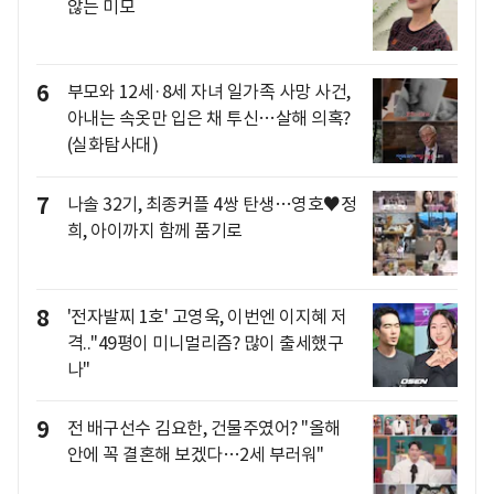
않는 미모
6
부모와 12세·8세 자녀 일가족 사망 사건,
아내는 속옷만 입은 채 투신…살해 의혹?
(실화탐사대)
7
나솔 32기, 최종커플 4쌍 탄생…영호♥정
희, 아이까지 함께 품기로
8
'전자발찌 1호' 고영욱, 이번엔 이지혜 저
격.."49평이 미니멀리즘? 많이 출세했구
나"
9
전 배구선수 김요한, 건물주였어? "올해
안에 꼭 결혼해 보겠다…2세 부러워"