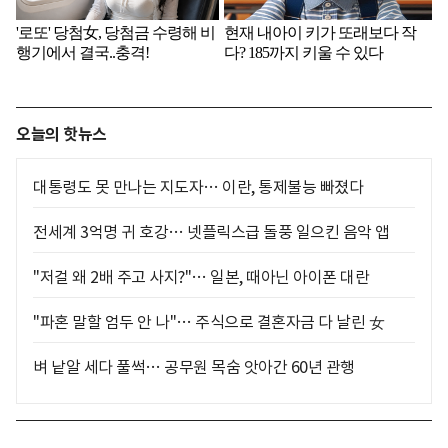
오늘의 핫뉴스
대통령도 못 만나는 지도자… 이란, 통제불능 빠졌다
전세계 3억명 귀 호강… 넷플릭스급 돌풍 일으킨 음악 앱
"저걸 왜 2배 주고 사지?"… 일본, 때아닌 아이폰 대란
"파혼 말할 엄두 안 나"… 주식으로 결혼자금 다 날린 女
벼 낱알 세다 풀썩… 공무원 목숨 앗아간 60년 관행