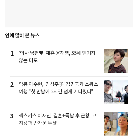
연예 많이 본 뉴스
1
'의사 남편♥' 재혼 윤해영, 55세 믿기지
않는 미모
2
악뮤 이수현, '김성주子' 김민국과 스위스
여행 "첫 만남에 2시간 넘게 기다렸다"
3
젝스키스 이재진, 결혼+득남 후 근황..고
지용과 반가운 투샷