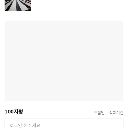
100자평
도움말
삭제기준