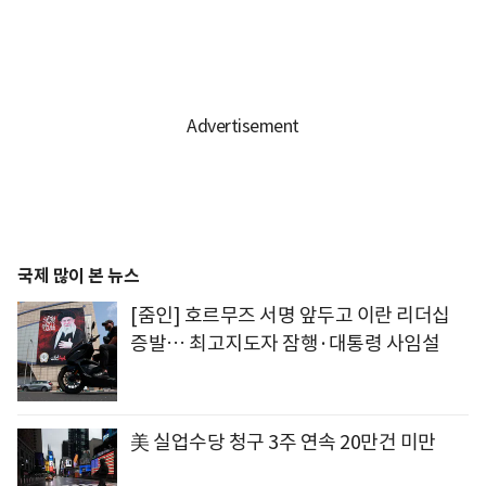
국제 많이 본 뉴스
[줌인] 호르무즈 서명 앞두고 이란 리더십
증발… 최고지도자 잠행·대통령 사임설
美 실업수당 청구 3주 연속 20만건 미만