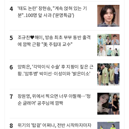
4
'태도 논란' 장현승, "계속 얹혀 있는 기
분"..100명 앞 사과 ('문명특급')
5
조규찬♥해이, 방송 최초 부부 동반 출격
에 깜짝 근황 "美 주립대 교수"
6
양희은, '각막이식 수술' 후 지팡이 짚은 근
황..'암투병' 박미선·이성미와 '밝은미소'
7
장원영, 위에서 찍으면 너무 아찔해…'청
순 글래머' 공주님에 깜짝
8
위기의 '탑걸' 어쩌나, 전반 시작하자마자