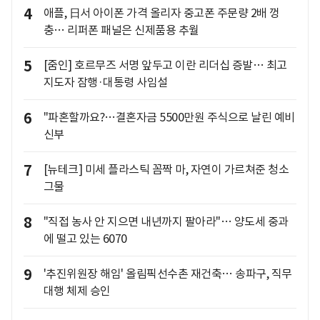
4
애플, 日서 아이폰 가격 올리자 중고폰 주문량 2배 껑
충… 리퍼폰 패널은 신제품용 추월
5
[줌인] 호르무즈 서명 앞두고 이란 리더십 증발… 최고
지도자 잠행·대통령 사임설
6
"파혼할까요?…결혼자금 5500만원 주식으로 날린 예비
신부
7
[뉴테크] 미세 플라스틱 꼼짝 마, 자연이 가르쳐준 청소
그물
8
"직접 농사 안 지으면 내년까지 팔아라"… 양도세 중과
에 떨고 있는 6070
9
'추진위원장 해임' 올림픽선수촌 재건축… 송파구, 직무
대행 체제 승인