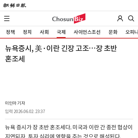
정책
정치
사회
국제
사이언스조선
문화
오피
뉴욕증시, 美·이란 긴장 고조…장 초반
혼조세
이인아 기자
입력
2026.06.02. 23:37
뉴욕 증시가 장 초반 혼조세다. 미국과 이란 간 종전 협상이
지연되자, 투자 심리에 영향을 주는 것으로 해석된다.