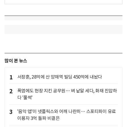
많이 본 뉴스
1
서장훈, 28억에 산 양재역 빌딩 450억에 내놨다
2
폭염에도 현장 지킨 공무원… 벼 낱알 세다, 화재 진압하
다 '풀썩'
3
'음악 앱'이 넷플릭스와 어깨 나란히… 스포티파이 유료
이용자 3억 돌파 비결은