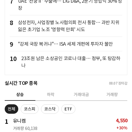
7
UAE '천궁Ⅱ' 수출에… LIG D&A, 2분기 영업익 30% 성
장
8
삼성전자, 사업장별 노사협의회 전사 통합… 과반 지위
잃은 초기업 노조 '영향력 만회' 시도
9
"강제 국장 복귀냐"… ISA 세제 개편에 투자자 불만
10
23조원 남은 소상공인 코로나 대출… 정부, 또 탕감하
나
실시간 TOP 종목
08.07
장마감
상승
하락
거래대금
거래량
전체
코스피
코스닥
ETF
4,550
1
유니켐
+
30
%
거래량
60,138