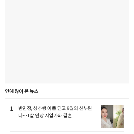
연예 많이 본 뉴스
1
반민정, 성추행 아픔 딛고 9월의 신부된
다…1살 연상 사업가와 결혼