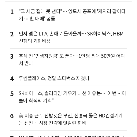
1
"그 세금 절대 못 낸다"… 양도세 공포에 '제자리 갈아타
기·교환 매매' 꿈틀
2
먼저 맺은 LTA, 손해로 돌아올까… SK하이닉스, HBM
선점의 기회비용
3
추석 전 '민생지원금' 또 푼다…1인당 최대 50만원 어디
서 받나
4
투썸플레이스, 정말 스타벅스 제쳤나
5
SK하이닉스, 솔리다임 키우기 나선 이유는…"이번 사이
클이 최적의 기회"
6
美 비중 큰 두산밥캣은 부진, 신흥국 뚫은 HD건설기계
는 선전… 시장 전략에 엇갈린 희비