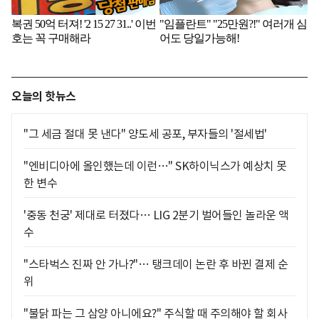
오늘의 핫뉴스
"그 세금 절대 못 낸다" 양도세 공포, 부자들의 '절세법'
"엔비디아에 올인했는데 이런…" SK하이닉스가 예상치 못
한 변수
'중동 천궁' 제대로 터졌다… LIG 2분기 벌어들인 놀라운 액
수
"스타벅스 진짜 안 가나?"… 탱크데이 논란 후 바뀐 결제 순
위
"불닭 파는 그 삼양 아니에요?" 주식할 때 주의해야 할 회사