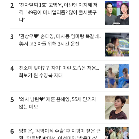
2
'전자발찌 1호' 고영욱, 이번엔 이지혜 저
격.."49평이 미니멀리즘? 많이 출세했구
나"
3
'권상우♥' 손태영, 대치동 엄마랑 똑같네..
美서 고3 아들 위해 3시간 운전
4
전소미 맞아? '갑자기' 이런 모습은 처음...
화보가 된 수영복 자태
5
'의사 남편♥' 재혼 윤해영, 55세 믿기지
않는 미모
6
양희은, '각막이식 수술' 후 지팡이 짚은 근
황..'암투병' 박미선·이성미와 '밝은미소'