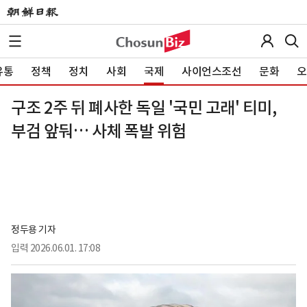
유통
정책
정치
사회
국제
사이언스조선
문화
오
구조 2주 뒤 폐사한 독일 '국민 고래' 티미,
부검 앞둬… 사체 폭발 위험
정두용 기자
입력
2026.06.01. 17:08