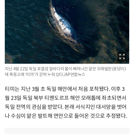
지난 4월 22일 독일 포엘섬 앞바다의 물이 빠져나간 얕은 모래벌판(웅덩이)
에 혹등고래 '티미'가 갇혀 누워 있다./AP연합뉴스
티미는 지난 3월 초 독일 해안에서 처음 포착됐다. 이후 3
월 23일 독일 북부 티멘도르프 해안 모래톱에 좌초되면서
독일 전역의 관심을 받았다. 본래 서식지인 대서양을 벗어
나 수심이 얕은 발트해 연안으로 들어온 것으로 추정됐다.