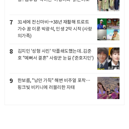
7
31세에 전신마비→38년 재활해 트로트
가수 꿈 이룬 박광석, 인생 2막 시작 (사랑
의가족)
8
김지민 '성형 사진' 악플쇄도했는데..김준
호 "예뻐서 결혼" 사랑꾼 눈길 ('준호지민')
9
한보름, "낭만 가득" 해변 비주얼 포착…
핑크빛 비키니에 러블리한 자태