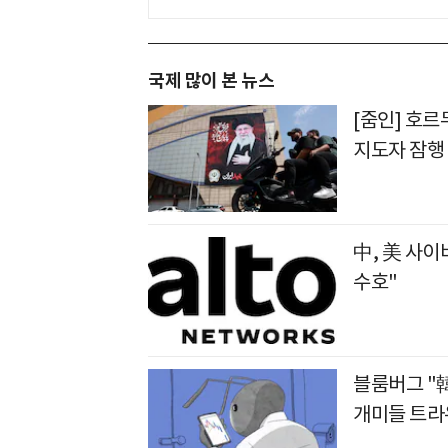
국제 많이 본 뉴스
[줌인] 호
지도자 잠행
中, 美 사이
수호"
블룸버그 "韓
개미들 트라