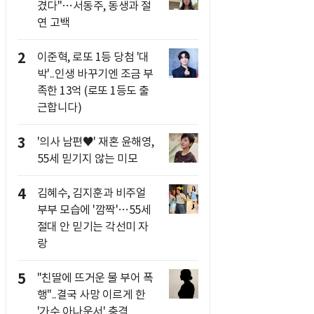
겼다"…서동주, 동생과 절
연 고백
2
이준혁, 로또 1등 당첨 '대
박'..인생 바꾸기엔 조금 부
족한 13억 (로또 1등도 출
근합니다)
3
'의사 남편♥' 재혼 윤해영,
55세 믿기지 않는 미모
4
김혜수, 김지훈과 비주얼
부부 모습에 '깜짝'…55세
절대 안 믿기는 각선미 자
랑
5
"친딸에 뜨거운 물 부어 폭
행"..결국 사망 이르게 한
'가수.아나운서' 충격