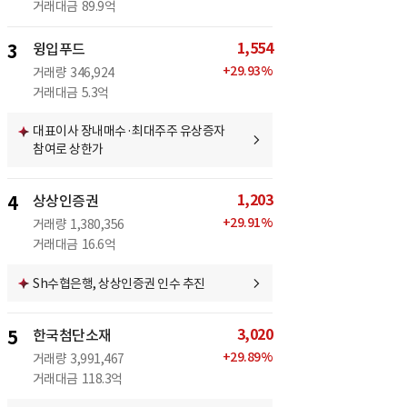
거래대금
89.9억
1,554
3
윙입푸드
+
29.93
%
거래량
346,924
거래대금
5.3억
대표이사 장내매수·최대주주 유상증자
참여로 상한가
1,203
4
상상인증권
+
29.91
%
거래량
1,380,356
거래대금
16.6억
Sh수협은행, 상상인증권 인수 추진
3,020
5
한국첨단소재
+
29.89
%
거래량
3,991,467
거래대금
118.3억