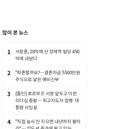
많이 본 뉴스
1
서장훈, 28억에 산 양재역 빌딩 450
억에 내놨다
2
"파혼할까요?…결혼자금 5500만원
주식으로 날린 예비신부
3
[줌인] 호르무즈 서명 앞두고 이란
리더십 증발… 최고지도자 잠행·대
통령 사임설
4
"직접 농사 안 지으면 내년까지 팔아
라"… 양도세 중과에 떨고 있는