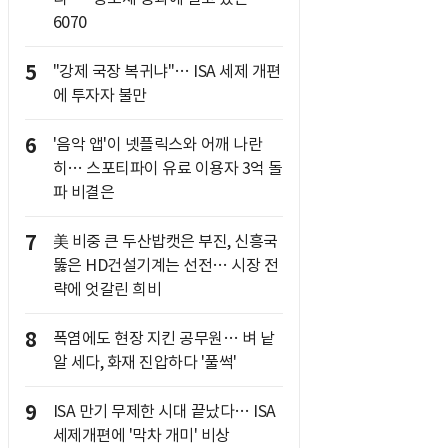
6070
5
"강제 국장 복귀냐"… ISA 세제 개편
에 투자자 불만
6
'음악 앱'이 넷플릭스와 어깨 나란
히… 스포티파이 유료 이용자 3억 돌
파 비결은
7
美 비중 큰 두산밥캣은 부진, 신흥국
뚫은 HD건설기계는 선전… 시장 전
략에 엇갈린 희비
8
폭염에도 현장 지킨 공무원… 벼 낱
알 세다, 화재 진압하다 '풀썩'
9
ISA 만기 무제한 시대 끝났다… ISA
세제개편에 '막차 개미' 비상