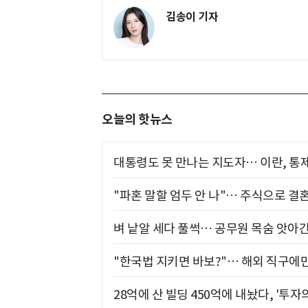
김송이 기자
오늘의 핫뉴스
대통령도 못 만나는 지도자… 이란, 통
"파혼 말할 엄두 안 나"… 주식으로 결
벼 낱알 세다 풀썩… 공무원 목숨 앗아간
"한국법 지키면 바보?"… 해외 직구에만
28억에 산 빌딩 450억에 내놨다, '투자