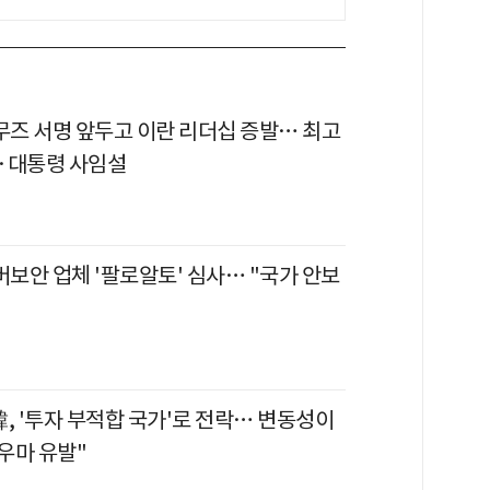
르무즈 서명 앞두고 이란 리더십 증발… 최고
·대통령 사임설
버보안 업체 '팔로알토' 심사… "국가 안보
, '투자 부적합 국가'로 전락… 변동성이
우마 유발"