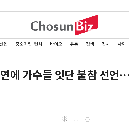
산업
중소기업·벤처
바이오
유통
정책
정치
사회
공연에 가수들 잇단 불참 선언…