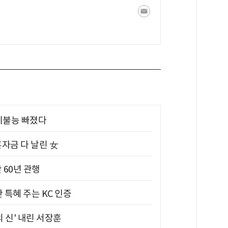
제불능 빠졌다
혼자금 다 날린 女
 60년 관행
 특혜 주는 KC 인증
의 신' 내린 서장훈