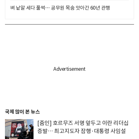
벼 낱알 세다 풀썩… 공무원 목숨 앗아간 60년 관행
국제 많이 본 뉴스
[줌인] 호르무즈 서명 앞두고 이란 리더십
증발… 최고지도자 잠행·대통령 사임설