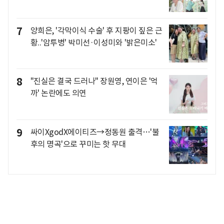
7
양희은, '각막이식 수술' 후 지팡이 짚은 근
황..'암투병' 박미선·이성미와 '밝은미소'
8
"진실은 결국 드러나" 장원영, 연이은 '억
까' 논란에도 의연
9
싸이XgodX에이티즈→정동원 출격…'불
후의 명곡'으로 꾸미는 핫 무대