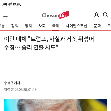
유통
정책
정치
사회
국제
사이언스조선
문화
오
이란 매체 "트럼프, 사실과 거짓 뒤섞어
주장… 승리 연출 시도"
송복규 기자
입력
2026.05.30. 01:27