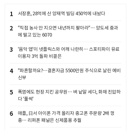
1
서장훈, 28억에 산 양재역 빌딩 450억에 내놨다
2
"직접 농사 안 지으면 내년까지 팔아라"… 양도세 중과
에 떨고 있는 6070
3
'음악 앱'이 넷플릭스와 어깨 나란히… 스포티파이 유료
이용자 3억 돌파 비결은
4
"파혼할까요?…결혼자금 5500만원 주식으로 날린 예비
신부
5
폭염에도 현장 지킨 공무원… 벼 낱알 세다, 화재 진압하
다 '풀썩'
6
애플, 日서 아이폰 가격 올리자 중고폰 주문량 2배 껑
충… 리퍼폰 패널은 신제품용 추월