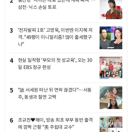
2
홍진경 "사라는 대로 샀는데 계속 빠져"…
삼전·닉스 손실 토로
3
'전자발찌 1호' 고영욱, 이번엔 이지혜 저
격.."49평이 미니멀리즘? 많이 출세했구
나"
4
현실 밀착형 '부모의 첫 성교육', 오는 30
일 EBS 정규 편성
5
"故 서세원 떠난 뒤 연락 끊겼다"…서동
주, 동생과 절연 고백
6
조규찬♥해이, 방송 최초 부부 동반 출격
에 깜짝 근황 "美 주립대 교수"