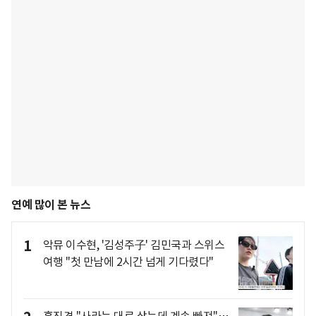
연예 많이 본 뉴스
1
악뮤 이수현, '김성주子' 김민국과 스위스
여행 "첫 만남에 2시간 넘게 기다렸다"