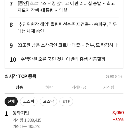
7
[줌인] 호르무즈 서명 앞두고 이란 리더십 증발… 최고
지도자 잠행·대통령 사임설
8
'추진위원장 해임' 올림픽선수촌 재건축… 송파구, 직무
대행 체제 승인
9
23조원 남은 소상공인 코로나 대출… 정부, 또 탕감하나
10
수백만원 오른 국민 첫차 아반떼 흥행 성공할까
실시간 TOP 종목
08.08
장마감
상승
하락
거래대금
거래량
전체
코스피
코스닥
ETF
8,060
1
동화기업
+
30
%
거래량
1,338,415
거래대금
105.2억