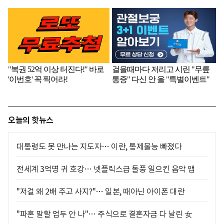
오늘의 핫뉴스
대통령도 못 만나는 지도자… 이란, 통제불능 빠졌다
전세계 3억명 귀 호강… 넷플릭스급 돌풍 일으킨 음악 앱
"저걸 왜 2배 주고 사지?"… 일본, 때아닌 아이폰 대란
"파혼 말할 엄두 안 나"… 주식으로 결혼자금 다 날린 女