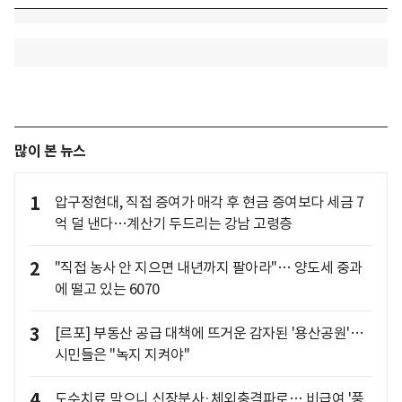
많이 본 뉴스
1
압구정현대, 직접 증여가 매각 후 현금 증여보다 세금 7
억 덜 낸다…계산기 두드리는 강남 고령층
2
"직접 농사 안 지으면 내년까지 팔아라"… 양도세 중과
에 떨고 있는 6070
3
[르포] 부동산 공급 대책에 뜨거운 감자된 '용산공원'…
시민들은 "녹지 지켜야"
4
도수치료 막으니 신장분사·체외충격파로… 비급여 '풍