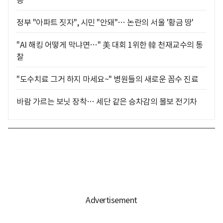
층
정부 "아파트 짓자", 시민 "안돼"… 논란의 서울 '황금 땅'
"AI 해킹 어떻게 막냐면…" 美 대회 1위한 韓 천재교수의 통
찰
"도수치료 그거 하지 마세요~" 병원들의 새로운 꼼수 진료
바람 가르는 보닛 장착… 세단 같은 승차감의 볼보 전기차