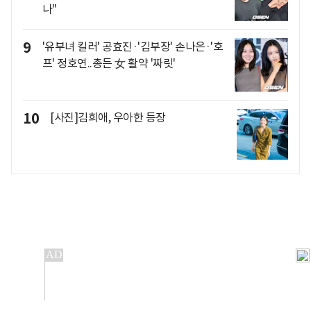
나"
9
'유부녀 킬러' 공효진·'김부장' 손나은·'호
프' 정호연..총든 女 활약 '짜릿'
10
[사진]김희애, 우아한 등장
개인정보처리방침
앱설치(Android)