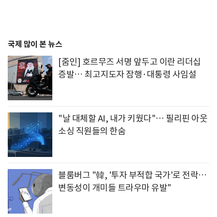
국제 많이 본 뉴스
[줌인] 호르무즈 서명 앞두고 이란 리더십
증발… 최고지도자 잠행·대통령 사임설
"날 대체할 AI, 내가 키웠다"… 필리핀 아웃
소싱 직원들의 한숨
블룸버그 "韓, '투자 부적합 국가'로 전락…
변동성이 개미들 트라우마 유발"