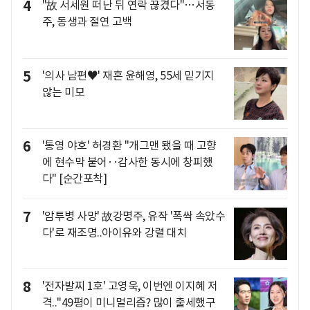
4
"故 서세원 떠난 뒤 연락 끊겼다"…서동
주, 동생과 절연 고백
5
'의사 남편♥' 재혼 윤해영, 55세 믿기지
않는 미모
6
'통영 야호' 허경환 "개그맨 됐을 때 고향
에 현수막 붙어‥감사한 동시에 창피했
다" [순간포착]
7
'암투병 사망' 故강명주, 유작 '폭싹 속았수
다'로 재조명..아이유와 강렬 대치
8
'전자발찌 1호' 고영욱, 이번엔 이지혜 저
격.."49평이 미니멀리즘? 많이 출세했구