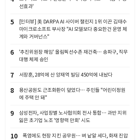
선효과'
5
[인터뷰] 美 DARPA AI 사이버 챌린지 1위 이끈 김태수
마이크로소프트 부사장 "AI 모델보다 중요한건 운영 체
계와 거버넌스"
6
'추진위원장 해임' 올림픽선수촌 재건축… 송파구, 직무
대행 체제 승인
7
서장훈, 28억에 산 양재역 빌딩 450억에 내놨다
8
용산공원도 근조화환이 덮었다… 주민들 "어린이정원
에 주택 안 돼"
9
삼성전자, 사업장별 노사협의회 전사 통합… 과반 지위
잃은 초기업 노조 '영향력 만회' 시도
10
폭염에도 현장 지킨 공무원… 벼 낱알 세다, 화재 진압