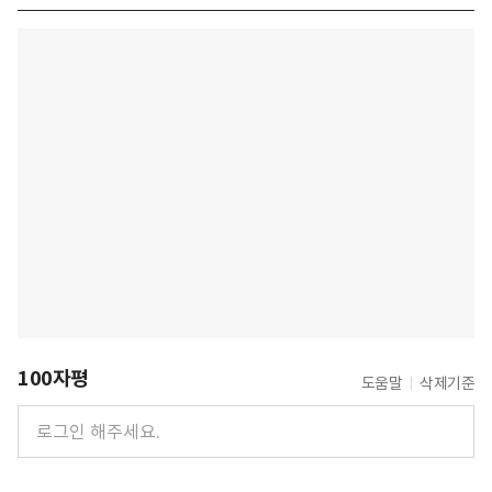
100자평
도움말
삭제기준