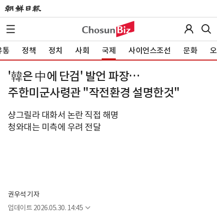
유통
정책
정치
사회
국제
사이언스조선
문화
오
'韓은 中에 단검' 발언 파장…
주한미군사령관 "작전환경 설명한것"
샹그릴라 대화서 논란 직접 해명
청와대는 미측에 우려 전달
권우석 기자
업데이트
2026.05.30. 14:45