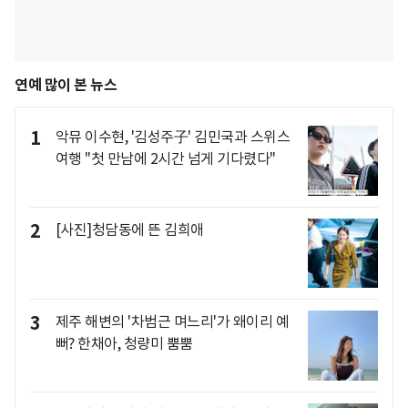
연예 많이 본 뉴스
1
악뮤 이수현, '김성주子' 김민국과 스위스
여행 "첫 만남에 2시간 넘게 기다렸다"
2
[사진]청담동에 뜬 김희애
3
제주 해변의 '차범근 며느리'가 왜이리 예
뻐? 한채아, 청량미 뿜뿜