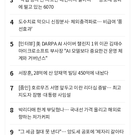
3
에 떨고 있는 6070
4
도수치료 막으니 신장분사·체외충격파로… 비급여 '풍
선효과'
5
[인터뷰] 美 DARPA AI 사이버 챌린지 1위 이끈 김태수
마이크로소프트 부사장 "AI 모델보다 중요한건 운영 체
계와 거버넌스"
6
서장훈, 28억에 산 양재역 빌딩 450억에 내놨다
7
[줌인] 호르무즈 서명 앞두고 이란 리더십 증발… 최고
지도자 잠행·대통령 사임설
8
박리다매 한계 부딪혔나… 국내선 가격 올리고 해외로
향하는 저가커피
9
"그 세금 절대 못 낸다"… 양도세 공포에 '제자리 갈아타