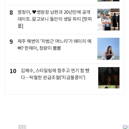
8
염정아, ♥병원장 남편과 20년만에 공개
데이트..알고보니 둘만의 생일 파티 [핫피
플]
9
제주 해변의 '차범근 며느리'가 왜이리 예
뻐? 한채아, 청량미 뿜뿜
10
김혜수, 스타일링에 힘주고 연기 힘 뺐
다…탁월한 완급조절('지금불륜이')