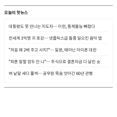
오늘의 핫뉴스
대통령도 못 만나는 지도자… 이란, 통제불능 빠졌다
전세계 3억명 귀 호강… 넷플릭스급 돌풍 일으킨 음악 앱
"저걸 왜 2배 주고 사지?"… 일본, 때아닌 아이폰 대란
"파혼 말할 엄두 안 나"… 주식으로 결혼자금 다 날린 女
벼 낱알 세다 풀썩… 공무원 목숨 앗아간 60년 관행