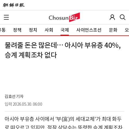
유통
정책
정치
사회
국제
사이언스조선
문화
오
물려줄 돈은 많은데… 아시아 부유층 40%,
승계 계획조차 없다
김효선 기자
입력
2026.05.30. 06:00
아시아 부유층 사이에서 '부(富)의 세대교체'가 최대 화두
로 떠오르고 있지만, 정작 상당수는 뚜렷한 승계 계획조차