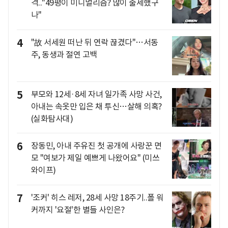
격.."49평이 미니멀리즘? 많이 출세했구
나"
4
"故 서세원 떠난 뒤 연락 끊겼다"…서동
주, 동생과 절연 고백
5
부모와 12세·8세 자녀 일가족 사망 사건,
아내는 속옷만 입은 채 투신…살해 의혹?
(실화탐사대)
6
장동민, 아내 주유진 첫 공개에 사랑꾼 면
모 "여보가 제일 예쁘게 나왔어요" (미쓰
와이프)
7
'조커' 히스 레저, 28세 사망 18주기..폴 워
커까지 '요절'한 별들 사인은?