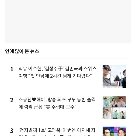
연예 많이 본 뉴스
1
악뮤 이수현, '김성주子' 김민국과 스위스
여행 "첫 만남에 2시간 넘게 기다렸다"
2
조규찬♥해이, 방송 최초 부부 동반 출격
에 깜짝 근황 "美 주립대 교수"
3
'전자발찌 1호' 고영욱, 이번엔 이지혜 저