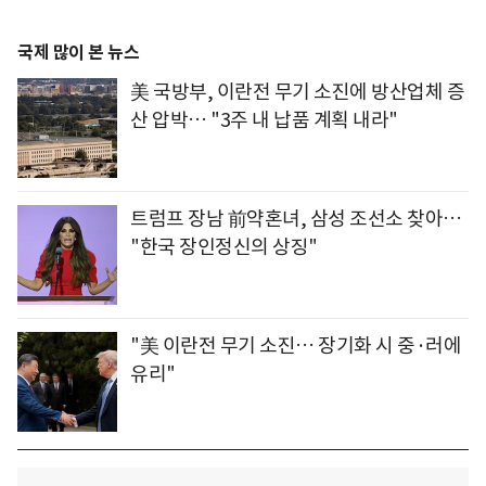
국제 많이 본 뉴스
美 국방부, 이란전 무기 소진에 방산업체 증
산 압박… "3주 내 납품 계획 내라"
트럼프 장남 前약혼녀, 삼성 조선소 찾아…
"한국 장인정신의 상징"
"美 이란전 무기 소진… 장기화 시 중·러에
유리"