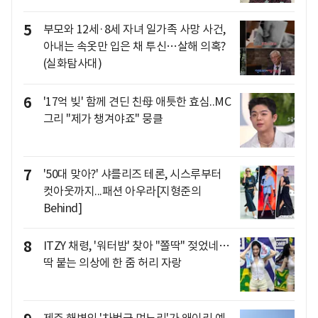
5
부모와 12세·8세 자녀 일가족 사망 사건,
아내는 속옷만 입은 채 투신…살해 의혹?
(실화탐사대)
6
'17억 빚' 함께 견딘 친母 애틋한 효심..MC
그리 "제가 챙겨야죠" 뭉클
7
'50대 맞아?' 샤를리즈 테론, 시스루부터
컷아웃까지...패션 아우라[지형준의
Behind]
8
ITZY 채령, '워터밤' 찾아 "쫄딱" 젖었네…
딱 붙는 의상에 한 줌 허리 자랑
제주 해변의 '차범근 며느리'가 왜이리 예