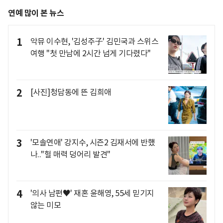
연예 많이 본 뉴스
1
악뮤 이수현, '김성주子' 김민국과 스위스
여행 "첫 만남에 2시간 넘게 기다렸다"
2
[사진]청담동에 뜬 김희애
3
'모솔연애' 강지수, 시즌2 김재서에 반했
나.."헐 매력 덩어리 발견"
4
'의사 남편♥' 재혼 윤해영, 55세 믿기지
않는 미모