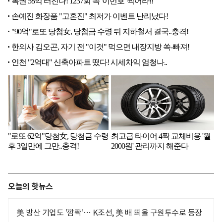
오늘의 핫뉴스
美 방산 기업도 '깜짝'… K조선, 美 배 띄울 구원투수로 등장