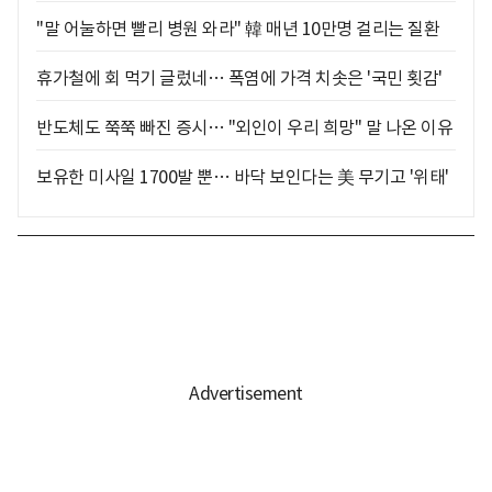
"말 어눌하면 빨리 병원 와라" 韓 매년 10만명 걸리는 질환
휴가철에 회 먹기 글렀네… 폭염에 가격 치솟은 '국민 횟감'
반도체도 쭉쭉 빠진 증시… "외인이 우리 희망" 말 나온 이유
보유한 미사일 1700발 뿐… 바닥 보인다는 美 무기고 '위태'