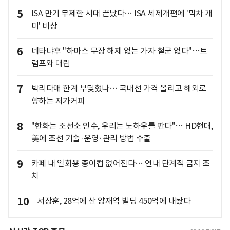
5
ISA 만기 무제한 시대 끝났다… ISA 세제개편에 '막차 개
미' 비상
6
네타냐후 "하마스 무장 해제 없는 가자 철군 없다"…트
럼프와 대립
7
박리다매 한계 부딪혔나… 국내선 가격 올리고 해외로
향하는 저가커피
8
"한화는 조선소 인수, 우리는 노하우를 판다"… HD현대,
美에 조선 기술·운영·관리 방법 수출
9
카페 내 일회용 종이컵 없어진다… 연내 단계적 금지 조
치
10
서장훈, 28억에 산 양재역 빌딩 450억에 내놨다