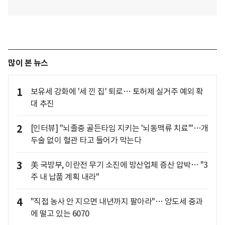
많이 본 뉴스
1
보유세 강화에 '세 낀 집' 퇴로… 토허제 실거주 예외 확
대 추진
2
[인터뷰] "뇌졸중 골든타임 지키는 '뇌동맥류 치료'"…개
두술 없이 혈관 타고 들어가 막는다
3
美 국방부, 이란전 무기 소진에 방산업체 증산 압박… "3
주 내 납품 계획 내라"
4
"직접 농사 안 지으면 내년까지 팔아라"… 양도세 중과
에 떨고 있는 6070