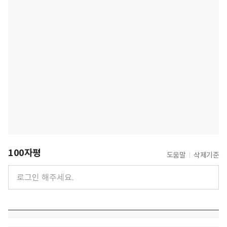
100자평
도움말
삭제기준