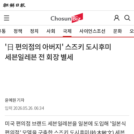
유통
정책
정치
사회
국제
사이언스조선
문화
오
'日 편의점의 아버지' 스즈키 도시후미
세븐일레븐 전 회장 별세
윤예원 기자
입력
2026.05.26. 06:34
미국 편의점 브랜드 세븐일레븐을 일본에 도입해 '일본식
편의점' 모델을 구축한 스즈키 도시후미(鈴木敏文) 세븐