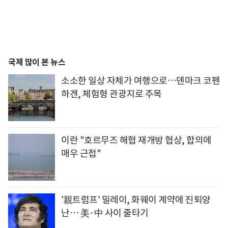
국제 많이 본 뉴스
소소한 일상 자체가 여행으로…덴마크 코펜
하겐, 체험형 관광지로 주목
이란 "호르무즈 해협 재개방 협상, 합의에
매우 근접"
'親트럼프' 밀레이, 화웨이 계약에 진퇴양
난… 美·中 사이 줄타기