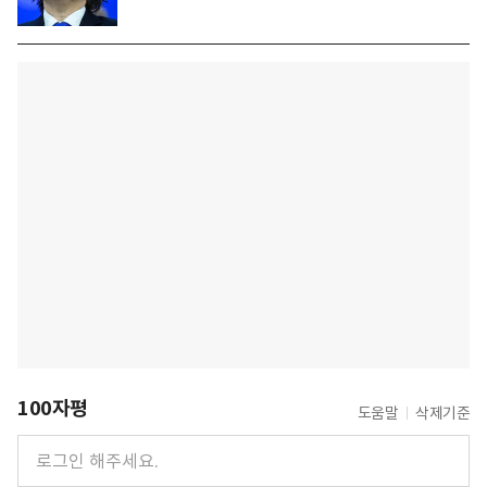
100자평
도움말
삭제기준