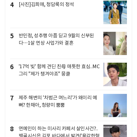
4
[사진]김희애, 청담룩의 정석
5
반민정, 성추행 아픔 딛고 9월의 신부된
다…1살 연상 사업가와 결혼
6
'17억 빚' 함께 견딘 친母 애틋한 효심..MC
그리 "제가 챙겨야죠" 뭉클
7
제주 해변의 '차범근 며느리'가 왜이리 예
뻐? 한채아, 청량미 뿜뿜
8
연예인이 하는 미사리 카페서 살인사건?..
백골시신은 김포 바다에서 발견('용감한형