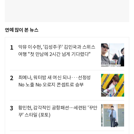
연예 많이 본 뉴스
1
악뮤 이수현, '김성주子' 김민국과 스위스
여행 "첫 만남에 2시간 넘게 기다렸다"
2
최예나, 워터밤 새 여신 되나···선정성
No 노출 No 오로지 콘셉트로 승부
3
황민현, 감각적인 공항패션…세련된 '꾸안
꾸' 스타일 (포토)