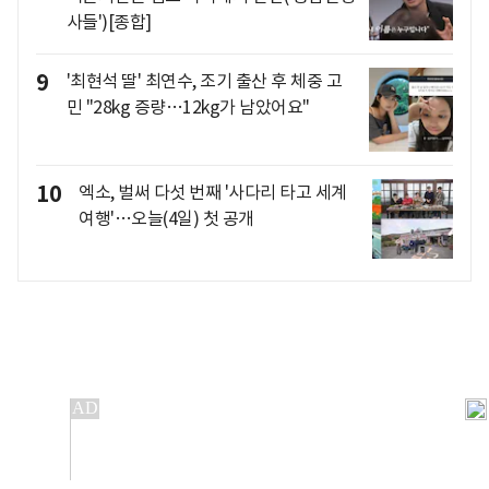
사들')[종합]
9
'최현석 딸' 최연수, 조기 출산 후 체중 고
민 "28kg 증량…12kg가 남았어요"
10
엑소, 벌써 다섯 번째 '사다리 타고 세계
여행'…오늘(4일) 첫 공개
개인정보처리방침
앱설치(Android)