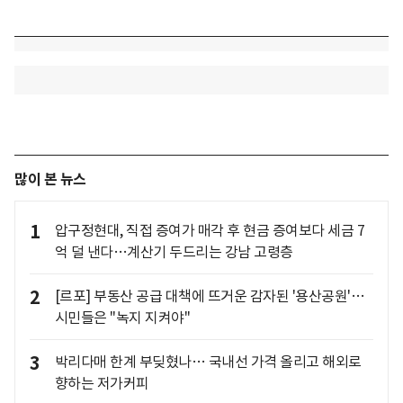
많이 본 뉴스
1
압구정현대, 직접 증여가 매각 후 현금 증여보다 세금 7
억 덜 낸다…계산기 두드리는 강남 고령층
2
[르포] 부동산 공급 대책에 뜨거운 감자된 '용산공원'…
시민들은 "녹지 지켜야"
3
박리다매 한계 부딪혔나… 국내선 가격 올리고 해외로
향하는 저가커피