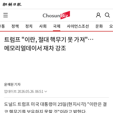
유통
정책
정치
사회
국제
사이언스조선
문화
오
트럼프 "이란, 절대 핵무기 못 가져"…
메모리얼데이서 재차 강조
윤예원 기자
업데이트
2026.05.26. 06:51
도널드 트럼프 미국 대통령이 25일(현지시각) "이란은 결
코 핵무기를 보유하지 못할 것"이라고 밝혔다.