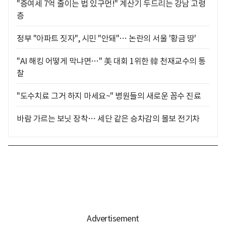
"증여세 7억 줄이는 법 있구먼!" 계산기 두드리는 강남 고령
층
정부 "아파트 짓자", 시민 "안돼"… 논란의 서울 '황금 땅'
"AI 해킹 어떻게 막냐면…" 美 대회 1위한 韓 천재교수의 통
찰
"도수치료 그거 하지 마세요~" 병원들의 새로운 꼼수 진료
바람 가르는 보닛 장착… 세단 같은 승차감의 볼보 전기차