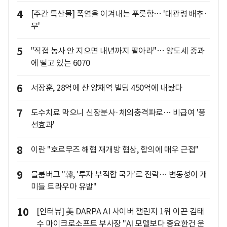
4
[주간 특산물] 폭염을 이겨내는 푸릇함… '대관령 배추·
무'
5
"직접 농사 안 지으면 내년까지 팔아라"… 양도세 중과
에 떨고 있는 6070
6
서장훈, 28억에 산 양재역 빌딩 450억에 내놨다
7
도수치료 막으니 신장분사·체외충격파로… 비급여 '풍
선효과'
8
이란 "호르무즈 해협 재개방 협상, 합의에 매우 근접"
9
블룸버그 "韓, '투자 부적합 국가'로 전락… 변동성이 개
미들 트라우마 유발"
10
[인터뷰] 美 DARPA AI 사이버 챌린지 1위 이끈 김태
수 마이크로소프트 부사장 "AI 모델보다 중요한건 운