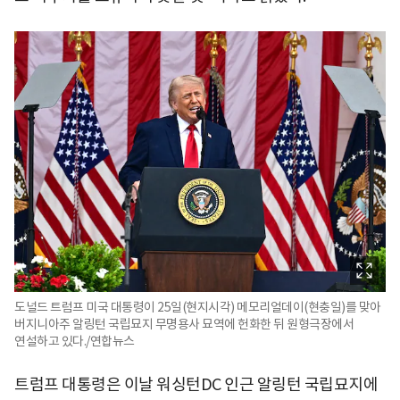
도널드 트럼프 미국 대통령이 25일(현지시각) 메모리얼데이(현충일)를 맞아
버지니아주 알링턴 국립묘지 무명용사 묘역에 헌화한 뒤 원형극장에서
연설하고 있다./연합뉴스
트럼프 대통령은 이날 워싱턴DC 인근 알링턴 국립묘지에