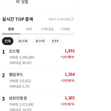
매' 꿈틀
실시간 TOP 종목
08.07 13:36
장중
상승
하락
거래대금
거래량
전체
코스피
코스닥
ETF
1,852
1
신스틸
+
29.96
%
거래량
3,395,084
거래대금
60.4억
1,554
2
윙입푸드
+
29.93
%
거래량
331,832
거래대금
5.1억
1,203
3
상상인증권
+
29.91
%
거래량
1,372,491
거래대금
16.5억