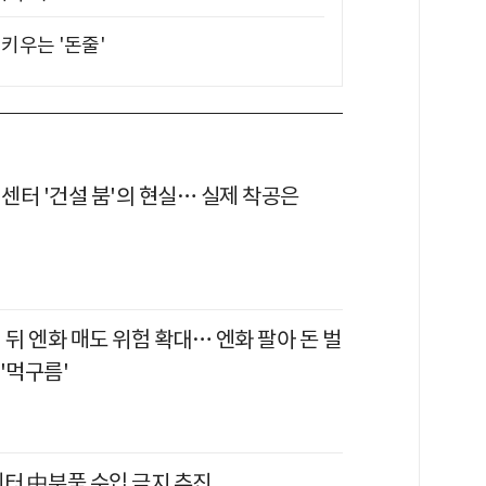
키우는 '돈줄'
터센터 '건설 붐'의 현실… 실제 착공은
 뒤 엔화 매도 위험 확대… 엔화 팔아 돈 벌
'먹구름'
센터 中부품 수입 금지 추진