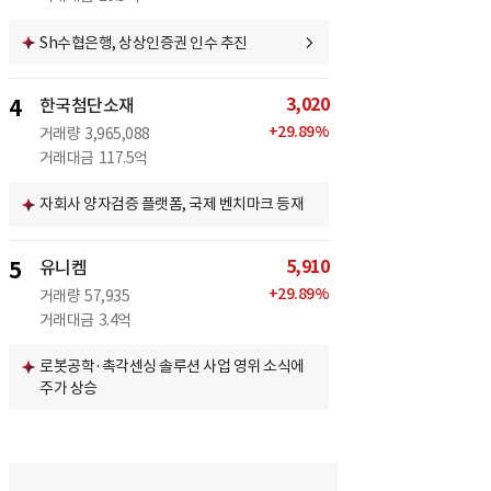
Sh수협은행, 상상인증권 인수 추진
3,020
4
한국첨단소재
+
29.89
%
거래량
3,965,088
거래대금
117.5억
자회사 양자검증 플랫폼, 국제 벤치마크 등재
5,910
5
유니켐
+
29.89
%
거래량
57,935
거래대금
3.4억
로봇공학·촉각센싱 솔루션 사업 영위 소식에
주가 상승