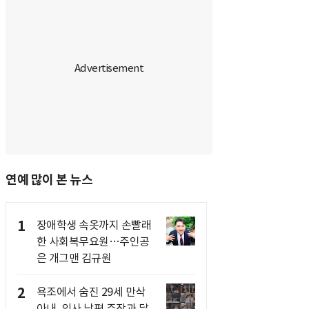
연예 많이 본 뉴스
1
장애학생 속옷까지 손빨래
한 사회복무요원…주인공
은 개그맨 김규원
2
욕조에서 숨진 29세 만삭
아내, 의사 남편 주장과 달