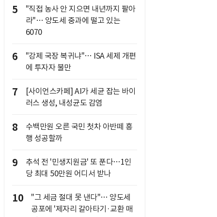
5
"직접 농사 안 지으면 내년까지 팔아
라"… 양도세 중과에 떨고 있는
6070
6
"강제 국장 복귀냐"… ISA 세제 개편
에 투자자 불만
7
[사이언스카페] AI가 세균 잡는 바이
러스 생성, 내성균도 감염
8
수백만원 오른 국민 첫차 아반떼 흥
행 성공할까
9
추석 전 '민생지원금' 또 푼다…1인
당 최대 50만원 어디서 받나
10
"그 세금 절대 못 낸다"… 양도세
공포에 '제자리 갈아타기·교환 매