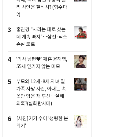
리 사인은 질식사? (형수다
2)
3
홍진경 "사라는 대로 샀는
데 계속 빠져"…삼전·닉스
손실 토로
4
'의사 남편♥' 재혼 윤해영,
55세 믿기지 않는 미모
5
부모와 12세·8세 자녀 일
가족 사망 사건, 아내는 속
옷만 입은 채 투신…살해
의혹?(실화탐사대)
6
[사진]키키 수이 '청량한 분
위기'