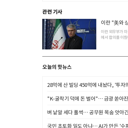
관련 기사
이란 "美와 
이란 외무부가 미
에서 합의를 이뤘다
오늘의 핫뉴스
28억에 산 빌딩 450억에 내놨다, '투자
"K-굴착기 덕에 돈 벌어"… 금광 쏟아
벼 낱알 세다 풀썩… 공무원 목숨 앗아간
국민 초토화 일도 아냐… AI가 만든 '수