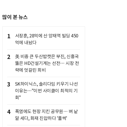
많이 본 뉴스
1
서장훈, 28억에 산 양재역 빌딩 450
억에 내놨다
2
美 비중 큰 두산밥캣은 부진, 신흥국
뚫은 HD건설기계는 선전… 시장 전
략에 엇갈린 희비
3
SK하이닉스, 솔리다임 키우기 나선
이유는…"이번 사이클이 최적의 기
회"
4
폭염에도 현장 지킨 공무원… 벼 낱
알 세다, 화재 진압하다 '풀썩'