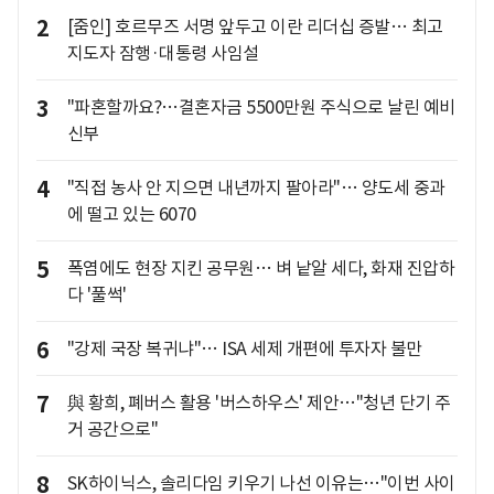
2
[줌인] 호르무즈 서명 앞두고 이란 리더십 증발… 최고
지도자 잠행·대통령 사임설
3
"파혼할까요?…결혼자금 5500만원 주식으로 날린 예비
신부
4
"직접 농사 안 지으면 내년까지 팔아라"… 양도세 중과
에 떨고 있는 6070
5
폭염에도 현장 지킨 공무원… 벼 낱알 세다, 화재 진압하
다 '풀썩'
6
"강제 국장 복귀냐"… ISA 세제 개편에 투자자 불만
7
與 황희, 폐버스 활용 '버스하우스' 제안…"청년 단기 주
거 공간으로"
8
SK하이닉스, 솔리다임 키우기 나선 이유는…"이번 사이