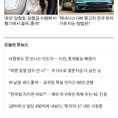
오늘의 핫뉴스
대통령도 못 만나는 지도자… 이란, 통제불능 빠졌다
"파혼 말할 엄두 안 나"… 주식으로 결혼자금 다 날린 女
벼 낱알 세다 풀썩… 공무원 목숨 앗아간 60년 관행
"한국법 지키면 바보?"… 해외 직구에만 특혜 주는 KC 인증
28억에 산 빌딩 450억에 내놨다, '투자의 신' 내린 서장훈