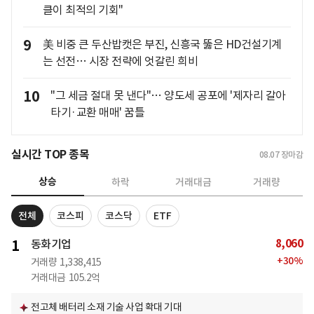
클이 최적의 기회"
9
美 비중 큰 두산밥캣은 부진, 신흥국 뚫은 HD건설기계
는 선전… 시장 전략에 엇갈린 희비
10
"그 세금 절대 못 낸다"… 양도세 공포에 '제자리 갈아
타기·교환 매매' 꿈틀
실시간 TOP 종목
08.07
장마감
상승
하락
거래대금
거래량
전체
코스피
코스닥
ETF
8,060
1
동화기업
+
30
%
거래량
1,338,415
거래대금
105.2억
전고체 배터리 소재 기술 사업 확대 기대