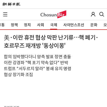
유통
정책
정치
사회
국제
사이언스조선
문화
오
美·이란 휴전 협상 막판 난기류…핵 폐기·
호르무즈 재개방 '동상이몽'
합의 임박했다더니 양측 발표 정면 충돌
이란 강경파 "핵 포기 약속 없다" 반박
트럼프 "서두르지 말라" 봉쇄 유지 명령
협상 장기화 조짐