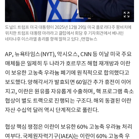
도널드 트럼프 미국 대통령이 2025년 12월 29일 미국 플로리다주 팜비치에
위치한 트럼프 대통령 마라라고 클럽에서 회담 후 기자회견에서 베냐민
네타냐후 이스라엘 총리를 향해 말하고 있다. /연합뉴스
AP, 뉴욕타임스(NYT), 악시오스, CNN 등 이날 미국 주요
매체들은 일제히 두 나라가 호르무즈 해협 재개방과 이란
이 보유한 고농축 우라늄 폐기에 원칙적으로 합의했다고
보도했다. 양해각서가 발효되면 60일간 추가 휴전이 이어
지고, 이란은 원유를 자유롭게 수출하며, 핵 프로그램 축소
협상이 별도 트랙으로 진행되는 구조다. 해외 동결된 이란
자산 수십억 달러 역시 단계적으로 풀린다.
협상 핵심 쟁점은 이란이 보유한 60% 고농축 우라늄 처리
여부다. 국제원자력기구(IAEA)는 이란이 60% 고농축 우