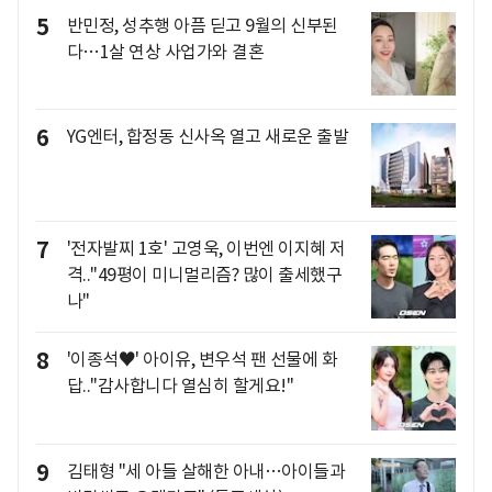
5
반민정, 성추행 아픔 딛고 9월의 신부된
다…1살 연상 사업가와 결혼
6
YG엔터, 합정동 신사옥 열고 새로운 출발
7
'전자발찌 1호' 고영욱, 이번엔 이지혜 저
격.."49평이 미니멀리즘? 많이 출세했구
나"
8
'이종석♥' 아이유, 변우석 팬 선물에 화
답.."감사합니다 열심히 할게요!"
9
김태형 "세 아들 살해한 아내…아이들과