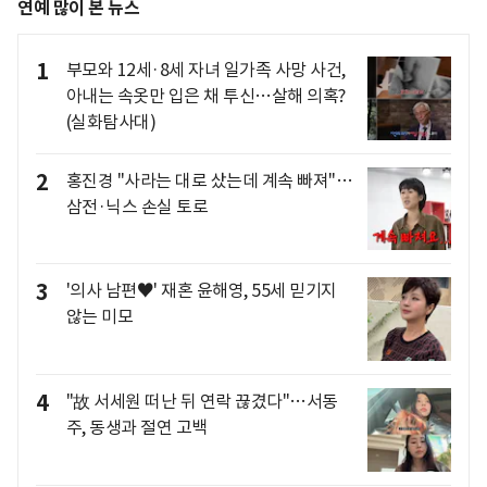
연예 많이 본 뉴스
1
부모와 12세·8세 자녀 일가족 사망 사건,
아내는 속옷만 입은 채 투신…살해 의혹?
(실화탐사대)
2
홍진경 "사라는 대로 샀는데 계속 빠져"…
삼전·닉스 손실 토로
3
'의사 남편♥' 재혼 윤해영, 55세 믿기지
않는 미모
4
"故 서세원 떠난 뒤 연락 끊겼다"…서동
주, 동생과 절연 고백