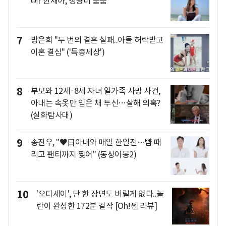
뻐? 한채아, 청량미 뿜뿜
7
방은희 "두 번의 결혼 실패..아들 허락받고
이혼 결심" ('특종세상')
8
부모와 12세·8세 자녀 일가족 사망 사건,
아내는 속옷만 입은 채 투신…살해 의혹?
(실화탐사대)
9
송진우, "♥日아내와 매일 한일전…뺨 때
리고 팬티까지 찢어" (동상이몽2)
10
'오디세이', 단 한 장면도 버릴게 없다..놀
란이 완성한 172분 걸작 [Oh!쎈 리뷰]