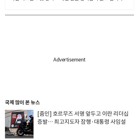
국제 많이 본 뉴스
[줌인] 호르무즈 서명 앞두고 이란 리더십
증발… 최고지도자 잠행·대통령 사임설