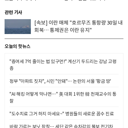
관련 기사
[속보] 이란 매체 "호르무즈 통항량 30일 내
회복… 통제권은 이란 유지"
오늘의 핫뉴스
"증여세 7억 줄이는 법 있구먼!" 계산기 두드리는 강남 고령
층
정부 "아파트 짓자", 시민 "안돼"… 논란의 서울 '황금 땅'
"AI 해킹 어떻게 막냐면…" 美 대회 1위한 韓 천재교수의 통
찰
"도수치료 그거 하지 마세요~" 병원들의 새로운 꼼수 진료
바람 가르는 보닛 장착… 세단 같은 승차감의 볼보 전기차