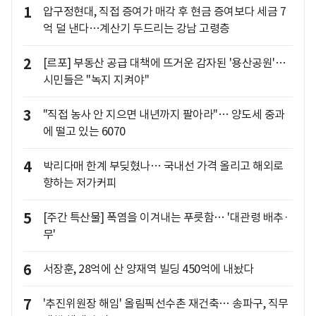
1
압구정현대, 직접 증여가 매각 후 현금 증여보다 세금 7
억 덜 낸다…계산기 두드리는 강남 고령층
2
[르포] 부동산 공급 대책에 뜨거운 감자된 '용산공원'…
시민들은 "녹지 지켜야"
3
"직접 농사 안 지으면 내년까지 팔아라"… 양도세 중과
에 떨고 있는 6070
4
박리다매 한계 부딪혔나… 국내선 가격 올리고 해외로
향하는 저가커피
5
[주간 특산물] 폭염을 이겨내는 푸릇함… '대관령 배추·
무'
6
서장훈, 28억에 산 양재역 빌딩 450억에 내놨다
7
'추진위원장 해임' 올림픽선수촌 재건축… 송파구, 직무