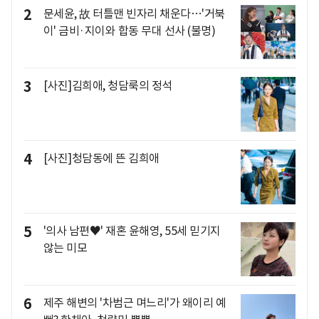
2
문세윤, 故 터틀맨 빈자리 채운다…'거북
이' 금비·지이와 합동 무대 선사 (불명)
3
[사진]김희애, 청담룩의 정석
4
[사진]청담동에 뜬 김희애
5
'의사 남편♥' 재혼 윤해영, 55세 믿기지
않는 미모
6
제주 해변의 '차범근 며느리'가 왜이리 예