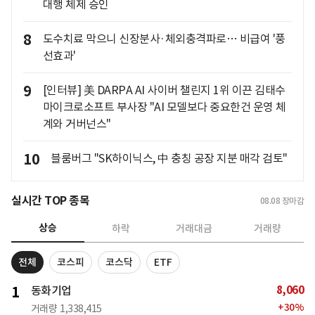
대행 체제 승인
8
도수치료 막으니 신장분사·체외충격파로… 비급여 '풍
선효과'
9
[인터뷰] 美 DARPA AI 사이버 챌린지 1위 이끈 김태수
마이크로소프트 부사장 "AI 모델보다 중요한건 운영 체
계와 거버넌스"
10
블룸버그 "SK하이닉스, 中 충칭 공장 지분 매각 검토"
실시간 TOP 종목
08.08
장마감
상승
하락
거래대금
거래량
전체
코스피
코스닥
ETF
8,060
1
동화기업
+
30
%
거래량
1,338,415