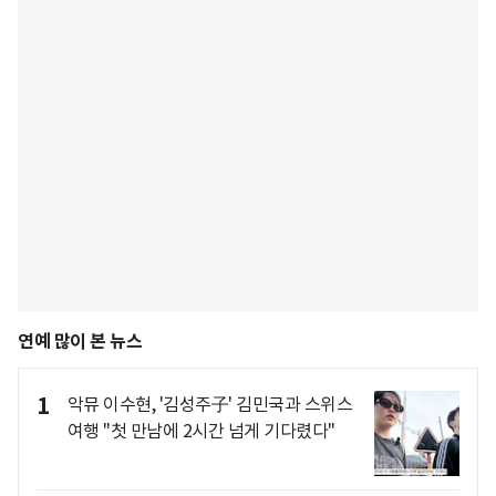
연예 많이 본 뉴스
1
악뮤 이수현, '김성주子' 김민국과 스위스
여행 "첫 만남에 2시간 넘게 기다렸다"