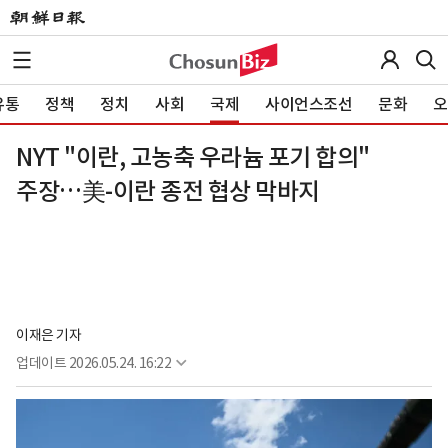
유통
정책
정치
사회
국제
사이언스조선
문화
오
NYT "이란, 고농축 우라늄 포기 합의"
주장…美-이란 종전 협상 막바지
이재은 기자
업데이트
2026.05.24. 16:22