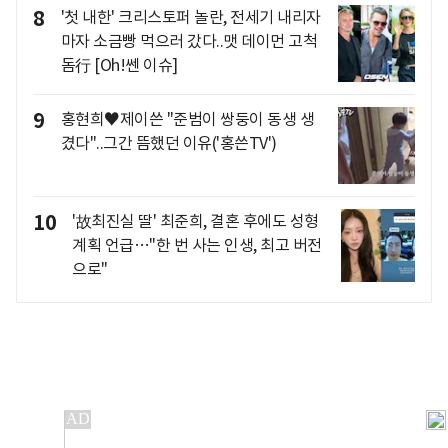
8
'첫 내한' 크리스토퍼 놀란, 전세기 내리자
마자 소금빵 먹으러 갔다..맷 데이먼 고척
돔行 [Oh!쎈 이슈]
9
홍현희♥제이쓴 "준범이 쌍둥이 동생 생
겼다"..그간 뜸했던 이유('홍쓴TV')
10
'故최진실 딸' 최준희, 결혼 후에도 성형
계획 언급…"한 번 사는 인생, 최고 버전
으로"