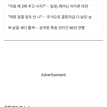
"저걸 왜 2배 주고 사지?"… 일본, 때아닌 아이폰 대란
"파혼 말할 엄두 안 나"… 주식으로 결혼자금 다 날린 女
벼 낱알 세다 풀썩… 공무원 목숨 앗아간 60년 관행