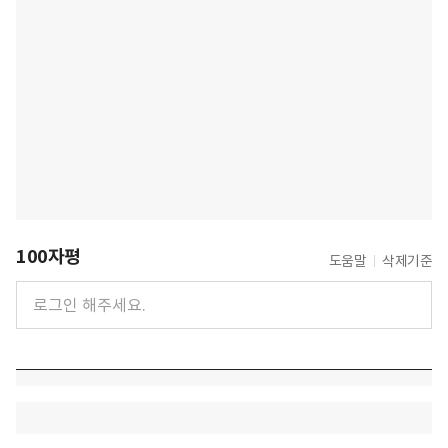
100자평
도움말
삭제기준