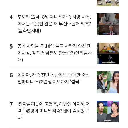
4
부모와 12세·8세 자녀 일가족 사망 사건,
아내는 속옷만 입은 채 투신…살해 의혹?
(실화탐사대)
5
동네 사람들 돈 18억 들고 사라진 안경원
여사장, 경찰관 남편도 한통속? (실화탐사
대)
6
이지아, 가족 친일 논란에도 단단한 소신
전하더니…78년생 미모까지 '깜짝'
7
'전자발찌 1호' 고영욱, 이번엔 이지혜 저
격.."49평이 미니멀리즘? 많이 출세했구
나"