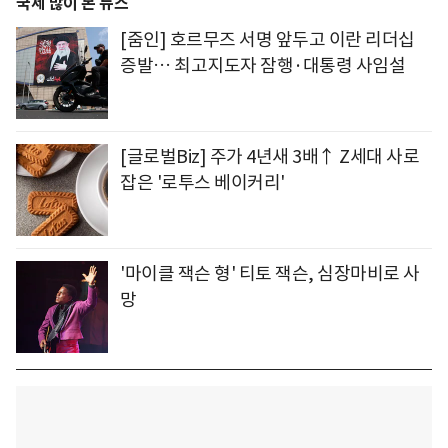
국제 많이 본 뉴스
[줌인] 호르무즈 서명 앞두고 이란 리더십
증발… 최고지도자 잠행·대통령 사임설
[글로벌Biz] 주가 4년새 3배↑ Z세대 사로
잡은 '로투스 베이커리'
'마이클 잭슨 형' 티토 잭슨, 심장마비로 사
망