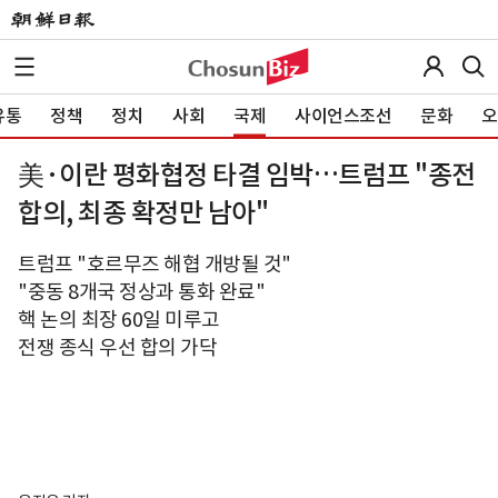
유통
정책
정치
사회
국제
사이언스조선
문화
오
美·이란 평화협정 타결 임박…트럼프 "종전
합의, 최종 확정만 남아"
트럼프 "호르무즈 해협 개방될 것"
"중동 8개국 정상과 통화 완료"
핵 논의 최장 60일 미루고
전쟁 종식 우선 합의 가닥