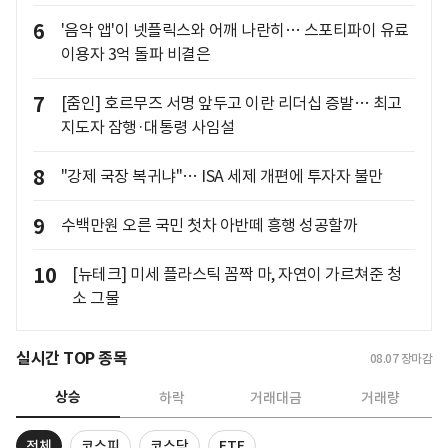
6
'음악 앱'이 넷플릭스와 어깨 나란히… 스포티파이 유료
이용자 3억 돌파 비결은
7
[줌인] 호르무즈 서명 앞두고 이란 리더십 증발… 최고
지도자 잠행·대통령 사임설
8
"강제 국장 복귀냐"… ISA 세제 개편에 투자자 불만
9
수백만원 오른 국민 첫차 아반떼 흥행 성공할까
10
[뉴테크] 미세 플라스틱 꼼짝 마, 자연이 가르쳐준 청
소 그물
실시간 TOP 종목
08.07
장마감
상승
하락
거래대금
거래량
전체
코스피
코스닥
ETF