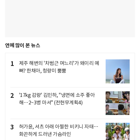
연예 많이 본 뉴스
1
제주 해변의 '차범근 며느리'가 왜이리 예
뻐? 한채아, 청량미 뿜뿜
2
'17kg 감량' 김민하, "냉면에 소주 좋아
해…2~3병 마셔" (전현무계획4)
3
허가윤, 셔츠 아래 아찔한 비키니 자태…
화끈하게 드러낸 가슴라인