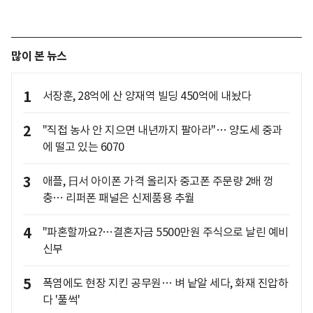
많이 본 뉴스
1
서장훈, 28억에 산 양재역 빌딩 450억에 내놨다
2
"직접 농사 안 지으면 내년까지 팔아라"… 양도세 중과
에 떨고 있는 6070
3
애플, 日서 아이폰 가격 올리자 중고폰 주문량 2배 껑
충… 리퍼폰 패널은 신제품용 추월
4
"파혼할까요?…결혼자금 5500만원 주식으로 날린 예비
신부
5
폭염에도 현장 지킨 공무원… 벼 낱알 세다, 화재 진압하
다 '풀썩'