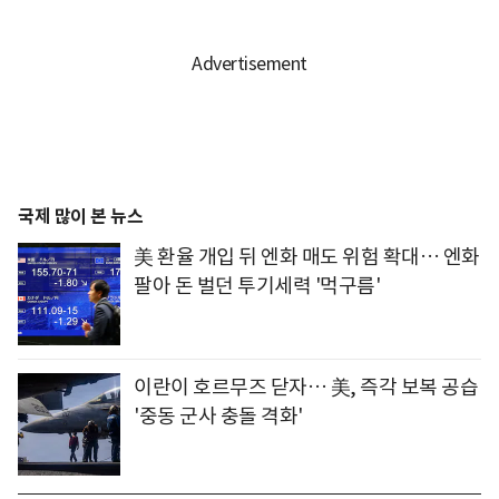
국제 많이 본 뉴스
美 환율 개입 뒤 엔화 매도 위험 확대… 엔화
팔아 돈 벌던 투기세력 '먹구름'
이란이 호르무즈 닫자… 美, 즉각 보복 공습
'중동 군사 충돌 격화'