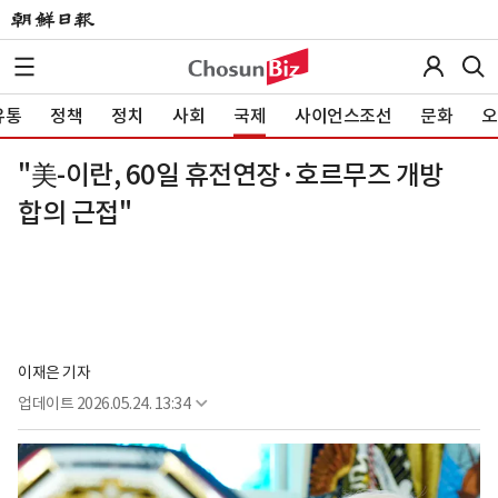
유통
정책
정치
사회
국제
사이언스조선
문화
오
"美-이란, 60일 휴전연장·호르무즈 개방
합의 근접"
이재은 기자
업데이트
2026.05.24. 13:34