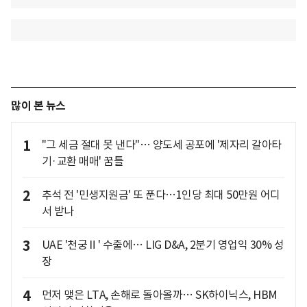
많이 본 뉴스
1
"그 세금 절대 못 낸다"… 양도세 공포에 '제자리 갈아타
기·교환 매매' 꿈틀
2
추석 전 '민생지원금' 또 푼다…1인당 최대 50만원 어디
서 받나
3
UAE '천궁Ⅱ' 수출에… LIG D&A, 2분기 영업익 30% 성
장
4
먼저 맺은 LTA, 손해로 돌아올까… SK하이닉스, HBM