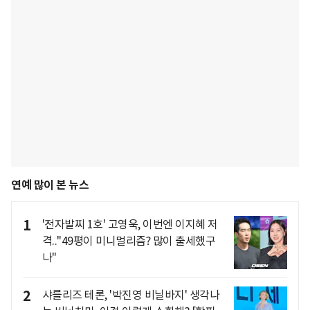
연예 많이 본 뉴스
1
'전자발찌 1호' 고영욱, 이번엔 이지혜 저
격.."49평이 미니멀리즘? 많이 출세했구
나"
2
샤를리즈 테론, '박진영 비닐바지' 생각나