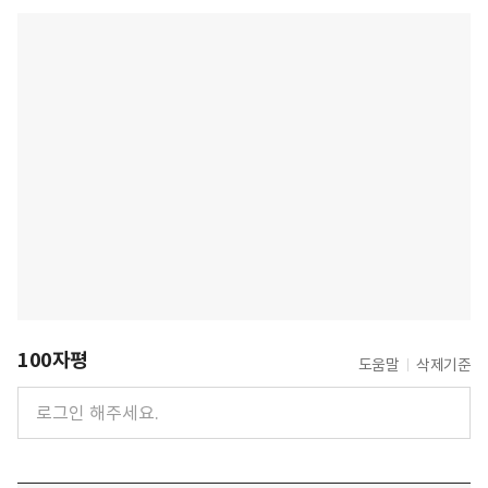
100자평
도움말
삭제기준