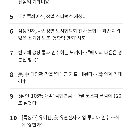
선점의 기회비용
5
투썸플레이스, 정말 스타벅스 제쳤나
6
삼성전자, 사업장별 노사협의회 전사 통합… 과반 지위
잃은 초기업 노조 '영향력 만회' 시도
7
반도체 공장 통째 인수하는 노키아… "메모리 다음은 광
통신 병목"
8
美, 中 태양광 막을 '역대급 카드' 내놨다… 韓 업계 기대
감↑
9
5월엔 '106% 대박' 국민연금… 7월 코스피 폭락에 120
조 날렸다
10
[특징주] 유니켐, 美 유연전자 기업 루미아 인수 소식
에 '상한가'