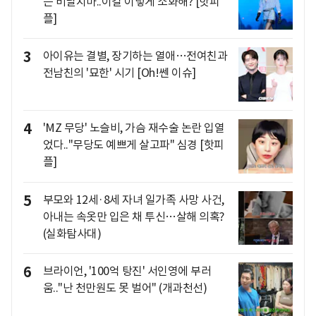
는 비닐치마..이걸 이렇게 소화해? [핫피
플]
3
아이유는 결별, 장기하는 열애…전여친과
전남친의 '묘한' 시기 [Oh!쎈 이슈]
4
'MZ 무당' 노슬비, 가슴 재수술 논란 입열
었다.."무당도 예쁘게 살고파" 심경 [핫피
플]
5
부모와 12세·8세 자녀 일가족 사망 사건,
아내는 속옷만 입은 채 투신…살해 의혹?
(실화탐사대)
6
브라이언, '100억 탕진' 서인영에 부러
움.."난 천만원도 못 벌어" (개과천선)