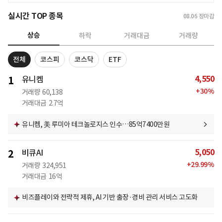
실시간 TOP 종목
08.06
장마감
상승
하락
거래대금
거래량
전체
코스피
코스닥
ETF
4,550
1
유니켐
+
30
%
거래량
60,138
거래대금
2.7억
유니켐, 美 루미아 테크놀로지스 인수…85억7400만원
5,050
2
비큐AI
+
29.99
%
거래량
324,951
거래대금
16억
비즈플레이와 전략적 제휴, AI 기반 출장·경비 관리 서비스 고도화