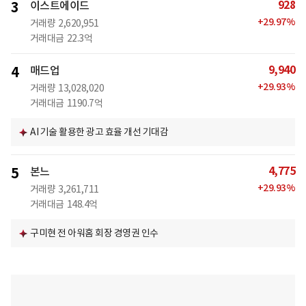
928
3
이스트에이드
+
29.97
%
거래량
2,620,951
거래대금
22.3억
9,940
4
매드업
+
29.93
%
거래량
13,028,020
거래대금
1190.7억
AI 기술 활용한 광고 효율 개선 기대감
4,775
5
본느
+
29.93
%
거래량
3,261,711
거래대금
148.4억
구미현 전 아워홈 회장 경영권 인수