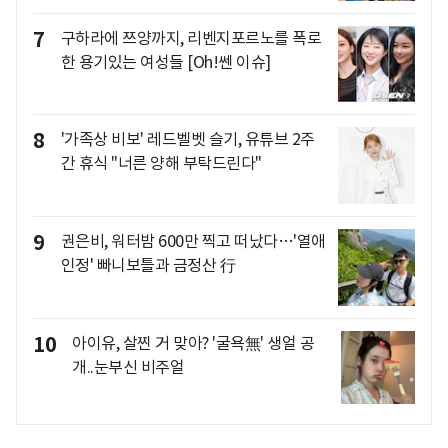
7
구하라에 쯔양까지, 리벤지포르노를 폭로
한 용기있는 여성들 [Oh!쎈 이슈]
8
'가족상 비보' 레드벨벳 슬기, 유튜브 2주
간 휴식 "너른 양해 부탁드린다"
9
권은비, 워터밤 600만 찍고 떠났다…'열애
인정' 빠니보틀과 금정산 行
10
아이유, 살찐 거 맞아? '굴욕無' 생얼 공
개..눈부신 비주얼