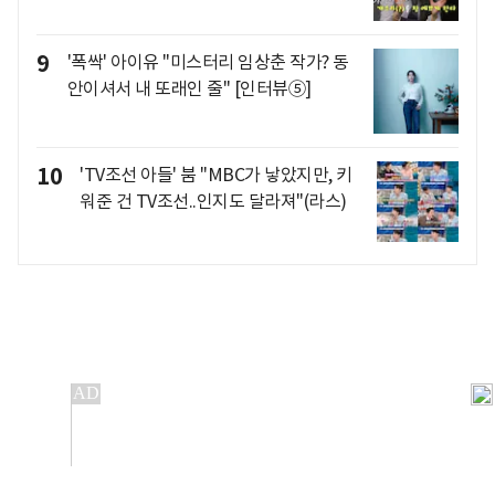
9
'폭싹' 아이유 "미스터리 임상춘 작가? 동
안이셔서 내 또래인 줄" [인터뷰⑤]
10
'TV조선 아들' 붐 "MBC가 낳았지만, 키
워준 건 TV조선..인지도 달라져"(라스)
개인정보처리방침
앱설치(Android)