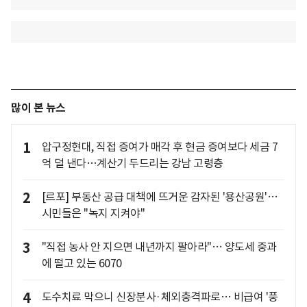
많이 본 뉴스
1
압구정현대, 직접 증여가 매각 후 현금 증여보다 세금 7
억 덜 낸다…계산기 두드리는 강남 고령층
2
[르포] 부동산 공급 대책에 뜨거운 감자된 '용산공원'…
시민들은 "녹지 지켜야"
3
"직접 농사 안 지으면 내년까지 팔아라"… 양도세 중과
에 떨고 있는 6070
4
도수치료 막으니 신장분사·체외충격파로… 비급여 '풍