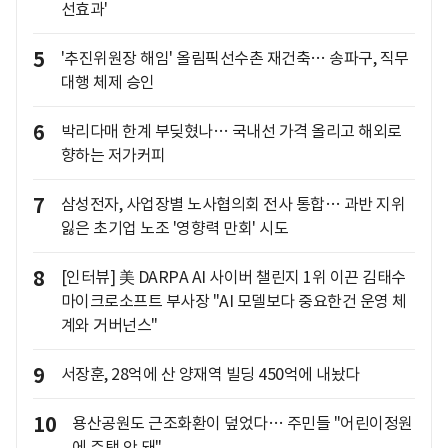
선효과'
5
'추진위원장 해임' 올림픽선수촌 재건축… 송파구, 직무
대행 체제 승인
6
박리다매 한계 부딪혔나… 국내선 가격 올리고 해외로
향하는 저가커피
7
삼성전자, 사업장별 노사협의회 전사 통합… 과반 지위
잃은 초기업 노조 '영향력 만회' 시도
8
[인터뷰] 美 DARPA AI 사이버 챌린지 1위 이끈 김태수
마이크로소프트 부사장 "AI 모델보다 중요한건 운영 체
계와 거버넌스"
9
서장훈, 28억에 산 양재역 빌딩 450억에 내놨다
10
용산공원도 근조화환이 덮었다… 주민들 "어린이정원
에 주택 안 돼"