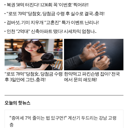
오늘의 핫뉴스
"증여세 7억 줄이는 법 있구먼!" 계산기 두드리는 강남 고령
층