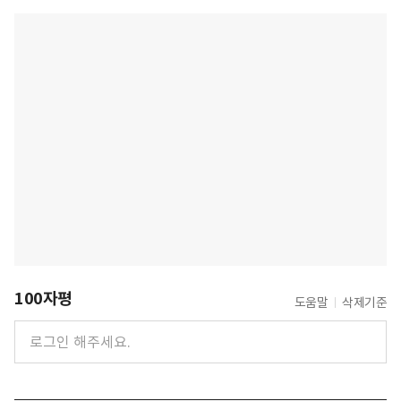
100자평
도움말
삭제기준