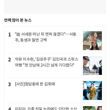
연예 많이 본 뉴스
1
"故 서세원 떠난 뒤 연락 끊겼다"…서동
주, 동생과 절연 고백
2
악뮤 이수현, '김성주子' 김민국과 스위스
여행 "첫 만남에 2시간 넘게 기다렸다"
3
[사진]청담동에 뜬 김희애
4
이지아, 가족 친일 논란에도 단단한 소신