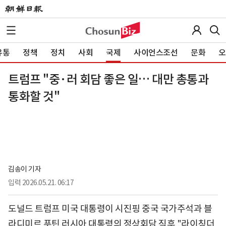
유통
정책
정치
사회
국제
사이언스조선
문화
오
트럼프 "중·러 회담 좋은 일… 대만 총통과
통화할 것"
김송이 기자
입력
2026.05.21. 06:17
도널드 트럼프 미국 대통령이 시진핑 중국 국가주석과 블
라디미르 푸틴 러시아 대통령의 정상회담 직후 "라이칭더