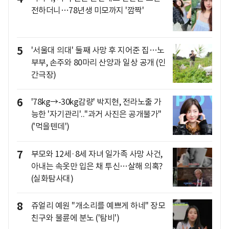
전하더니…78년생 미모까지 '깜짝'
5
'서울대 의대' 둘째 사망 후 지어준 집…노
부부, 손주와 80마리 산양과 일상 공개 (인
간극장)
6
'78kg→-30kg감량' 박지현, 전라노출 가
능한 '자기관리'.."과거 사진은 공개불가"
('먹을텐데')
7
부모와 12세·8세 자녀 일가족 사망 사건,
아내는 속옷만 입은 채 투신…살해 의혹?
(실화탐사대)
8
쥬얼리 예원 "개소리를 예쁘게 하네" 장모
친구와 불륜에 분노 ('탐비')