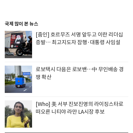
국제 많이 본 뉴스
[줌인] 호르무즈 서명 앞두고 이란 리더십
증발… 최고지도자 잠행·대통령 사임설
로보택시 다음은 로보밴…中 무인배송 경
쟁 확산
[Who] 美 서부 진보진영의 라이징스타로
떠오른 니티야 라만 LA시장 후보