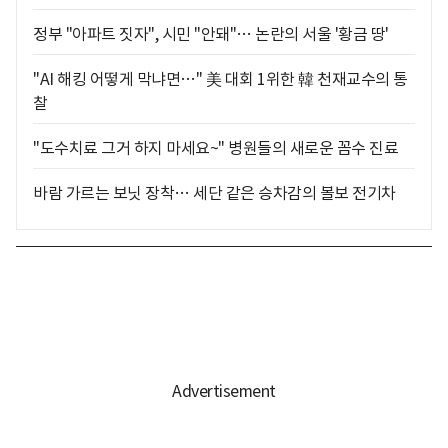
정부 "아파트 짓자", 시민 "안돼"… 논란의 서울 '황금 땅'
"AI 해킹 어떻게 막냐면…" 美 대회 1위한 韓 천재교수의 통
찰
"도수치료 그거 하지 마세요~" 병원들의 새로운 꼼수 진료
바람 가르는 보닛 장착… 세단 같은 승차감의 볼보 전기차