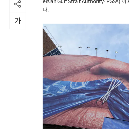
ersian Gulf Strait Authority·
다.