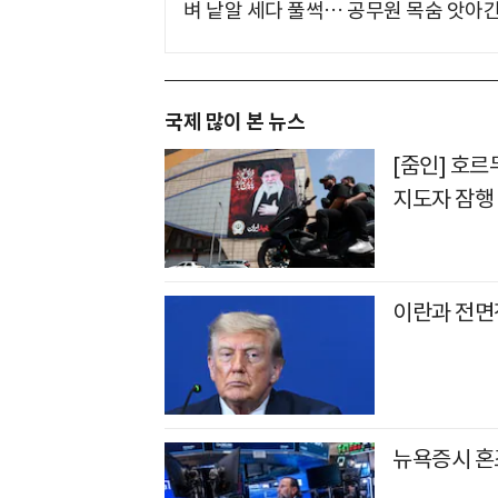
벼 낱알 세다 풀썩… 공무원 목숨 앗아간
국제 많이 본 뉴스
[줌인] 호
지도자 잠행
이란과 전면
뉴욕증시 혼