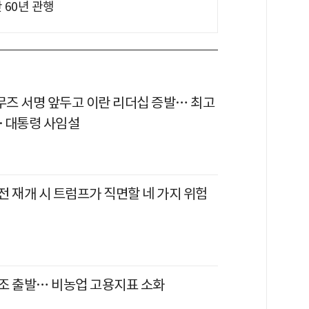
 60년 관행
르무즈 서명 앞두고 이란 리더십 증발… 최고
·대통령 사임설
전 재개 시 트럼프가 직면할 네 가지 위험
조 출발… 비농업 고용지표 소화