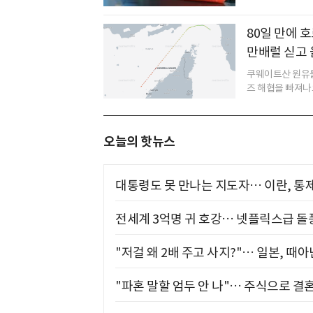
80일 만에 
만배럴 싣고
쿠웨이트산 원유를
즈 해협을 빠져나오
오늘의 핫뉴스
대통령도 못 만나는 지도자… 이란, 통
전세계 3억명 귀 호강… 넷플릭스급 돌
"저걸 왜 2배 주고 사지?"… 일본, 때
"파혼 말할 엄두 안 나"… 주식으로 결