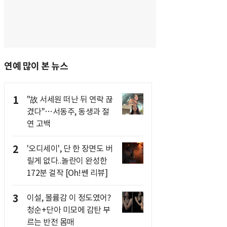
연예 많이 본 뉴스
1
"故 서세원 떠난 뒤 연락 끊
겼다"…서동주, 동생과 절
연 고백
2
'오디세이', 단 한 장면도 버
릴게 없다..놀란이 완성한
172분 걸작 [Oh!쎈 리뷰]
3
이설, 볼륨감 이 정도였어?
청순+단아 미모에 감탄 부
르는 반전 몸매