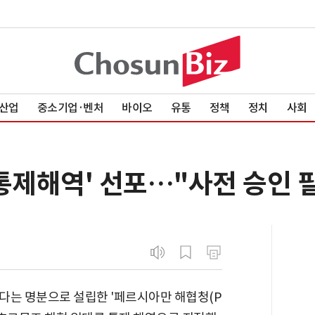
산업
중소기업·벤처
바이오
유통
정책
정치
사회
통제해역' 선포…"사전 승인 
다는 명분으로 설립한 '페르시아만 해협청(P