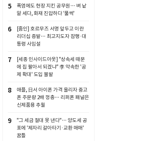
5
폭염에도 현장 지킨 공무원… 벼 낱
알 세다, 화재 진압하다 '풀썩'
6
[줌인] 호르무즈 서명 앞두고 이란
리더십 증발… 최고지도자 잠행·대
통령 사임설
7
[세종 인사이드아웃] "상속세 때문
에 집 팔아서 되겠냐" 李 약속한 '공
제 확대' 도입 불발
8
애플, 日서 아이폰 가격 올리자 중고
폰 주문량 2배 껑충… 리퍼폰 패널은
신제품용 추월
9
"그 세금 절대 못 낸다"… 양도세 공
포에 '제자리 갈아타기·교환 매매'
꿈틀