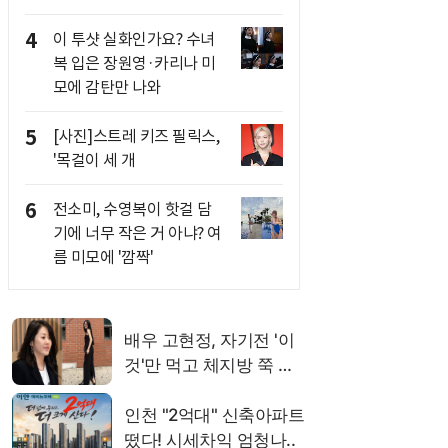
4
이 투샷 실화인가요? 수녀
복 입은 장원영·카리나 미
모에 감탄만 나와
5
[사진]스트레 키즈 필릭스,
'목걸이 세 개
6
전소미, 수영복이 핫걸 담
기에 너무 작은 거 아냐? 여
름 미모에 '깜짝'