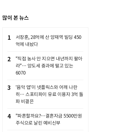
많이 본 뉴스
1
서장훈, 28억에 산 양재역 빌딩 450
억에 내놨다
2
"직접 농사 안 지으면 내년까지 팔아
라"… 양도세 중과에 떨고 있는
6070
3
'음악 앱'이 넷플릭스와 어깨 나란
히… 스포티파이 유료 이용자 3억 돌
파 비결은
4
"파혼할까요?…결혼자금 5500만원
주식으로 날린 예비신부