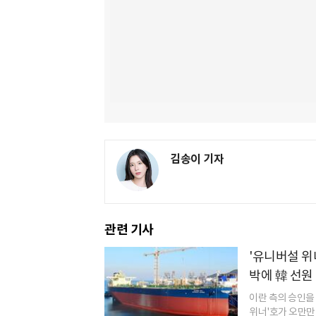
김송이 기자
관련 기사
'유니버설 위
박에 韓 선원 
이란 측의 승인을
위너'호가 오만만 