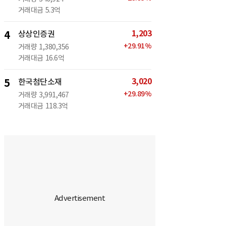
거래대금
5.3억
1,203
4
상상인증권
+
29.91
%
거래량
1,380,356
거래대금
16.6억
3,020
5
한국첨단소재
+
29.89
%
거래량
3,991,467
거래대금
118.3억