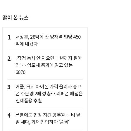
많이 본 뉴스
1
서장훈, 28억에 산 양재역 빌딩 450
억에 내놨다
2
"직접 농사 안 지으면 내년까지 팔아
라"… 양도세 중과에 떨고 있는
6070
3
애플, 日서 아이폰 가격 올리자 중고
폰 주문량 2배 껑충… 리퍼폰 패널은
신제품용 추월
4
폭염에도 현장 지킨 공무원… 벼 낱
알 세다, 화재 진압하다 '풀썩'