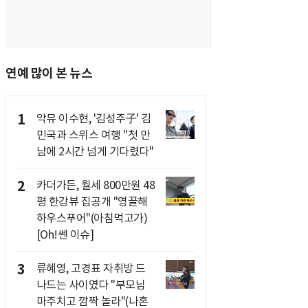
연예 많이 본 뉴스
1
악뮤 이수현, '김성주子' 김
민국과 스위스 여행 "첫 만
남에 2시간 넘게 기다렸다"
2
카더가든, 월세 800만원 48
평 한강뷰 집공개 "영끌해
하우스푸어"(아침먹고가)
[Oh!쎈 이슈]
3
류혜영, 고경표 자취방 드
나드는 사이였다 "부모님
마주치고 깜짝 놀라"(나혼