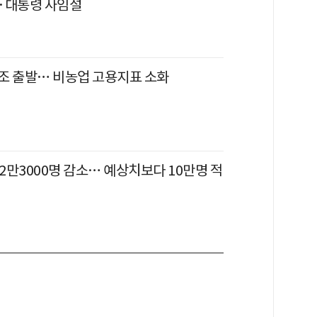
·대통령 사임설
조 출발… 비농업 고용지표 소화
 2만3000명 감소… 예상치보다 10만명 적