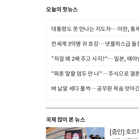
오늘의 핫뉴스
대통령도 못 만나는 지도자… 이란, 통
전세계 3억명 귀 호강… 넷플릭스급 돌
"저걸 왜 2배 주고 사지?"… 일본, 때
"파혼 말할 엄두 안 나"… 주식으로 결
벼 낱알 세다 풀썩… 공무원 목숨 앗아간
국제 많이 본 뉴스
[줌인] 호