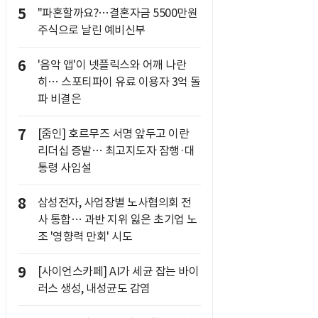
5
"파혼할까요?…결혼자금 5500만원
주식으로 날린 예비신부
6
'음악 앱'이 넷플릭스와 어깨 나란
히… 스포티파이 유료 이용자 3억 돌
파 비결은
7
[줌인] 호르무즈 서명 앞두고 이란
리더십 증발… 최고지도자 잠행·대
통령 사임설
8
삼성전자, 사업장별 노사협의회 전
사 통합… 과반 지위 잃은 초기업 노
조 '영향력 만회' 시도
9
[사이언스카페] AI가 세균 잡는 바이
러스 생성, 내성균도 감염