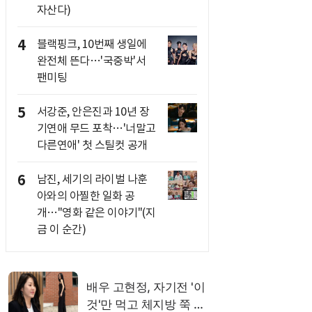
자산다)
4
블랙핑크, 10번째 생일에
완전체 뜬다…'국중박'서
팬미팅
5
서강준, 안은진과 10년 장
기연애 무드 포착…'너말고
다른연애' 첫 스틸컷 공개
6
남진, 세기의 라이벌 나훈
아와의 아찔한 일화 공
개…"영화 같은 이야기"(지
금 이 순간)