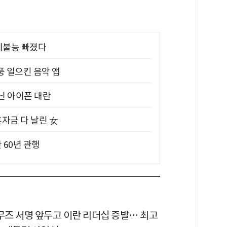
제불능 빠졌다
풍 일으킨 음악 앱
아닌 아이폰 대란
혼자금 다 날린 女
 60년 관행
르무즈 서명 앞두고 이란 리더십 증발… 최고