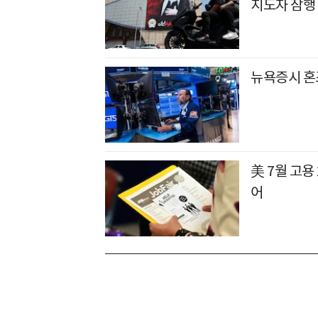
지도자 잠행
뉴욕증시 혼
美 7월 고용
어