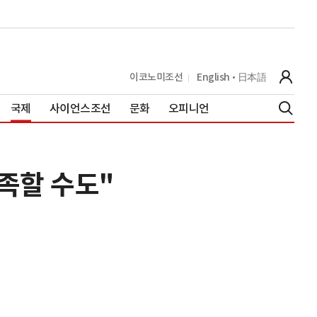
이코노미조선
English
日本語
국제
사이언스조선
문화
오피니언
족할 수도"