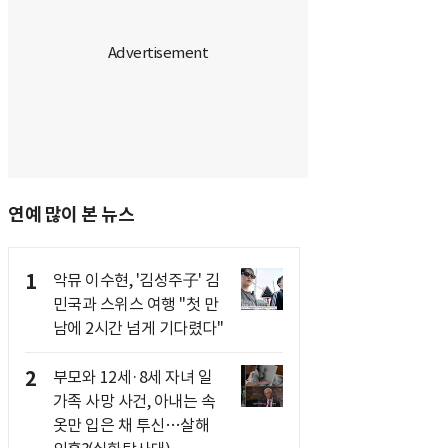
연예 많이 본 뉴스
1
악뮤 이수현, '김성주子' 김
민국과 스위스 여행 "첫 만
남에 2시간 넘게 기다렸다"
2
부모와 12세·8세 자녀 일
가족 사망 사건, 아내는 속
옷만 입은 채 투신…살해