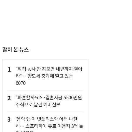
많이 본 뉴스
1
"직접 농사 안 지으면 내년까지 팔아
라"… 양도세 중과에 떨고 있는
6070
2
"파혼할까요?…결혼자금 5500만원
주식으로 날린 예비신부
3
'음악 앱'이 넷플릭스와 어깨 나란
히… 스포티파이 유료 이용자 3억 돌