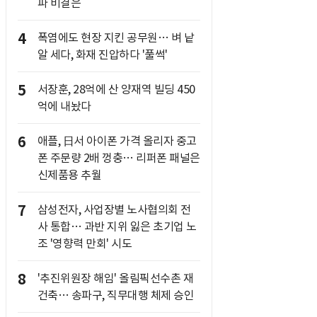
파 비결은
4
폭염에도 현장 지킨 공무원… 벼 낱
알 세다, 화재 진압하다 '풀썩'
5
서장훈, 28억에 산 양재역 빌딩 450
억에 내놨다
6
애플, 日서 아이폰 가격 올리자 중고
폰 주문량 2배 껑충… 리퍼폰 패널은
신제품용 추월
7
삼성전자, 사업장별 노사협의회 전
사 통합… 과반 지위 잃은 초기업 노
조 '영향력 만회' 시도
8
'추진위원장 해임' 올림픽선수촌 재
건축… 송파구, 직무대행 체제 승인