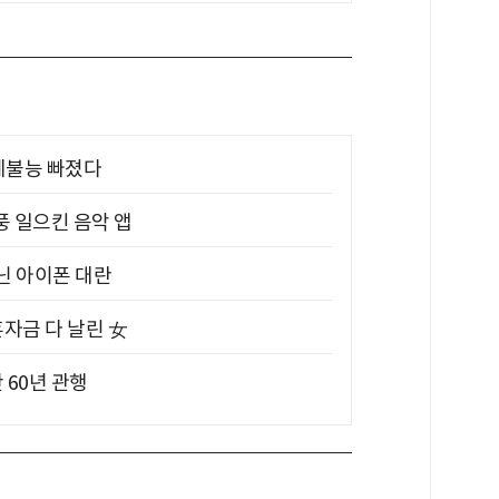
제불능 빠졌다
풍 일으킨 음악 앱
아닌 아이폰 대란
혼자금 다 날린 女
 60년 관행