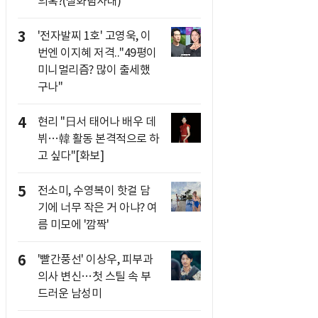
의혹?(실화탐사대)
3
'전자발찌 1호' 고영욱, 이
번엔 이지혜 저격.."49평이
미니멀리즘? 많이 출세했
구나"
4
현리 "日서 태어나 배우 데
뷔…韓 활동 본격적으로 하
고 싶다"[화보]
5
전소미, 수영복이 핫걸 담
기에 너무 작은 거 아냐? 여
름 미모에 '깜짝'
6
'빨간풍선' 이상우, 피부과
의사 변신…첫 스틸 속 부
드러운 남성미