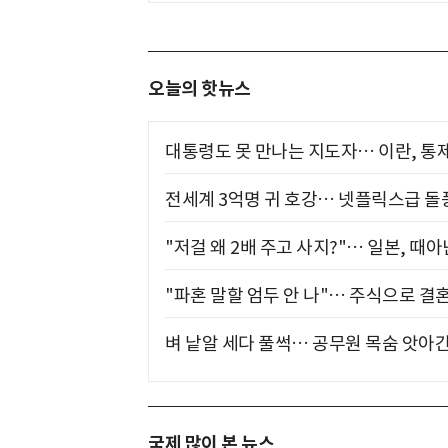
오늘의 핫뉴스
대통령도 못 만나는 지도자… 이란, 통
전세계 3억명 귀 호강… 넷플릭스급 돌
"저걸 왜 2배 주고 사지?"… 일본, 때
"파혼 말할 엄두 안 나"… 주식으로 결
벼 낱알 세다 풀썩… 공무원 목숨 앗아간
국제 많이 본 뉴스