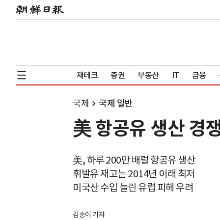
재테크
증권
부동산
IT
금융
국제
국제 일반
美 항공유 생산 경
美, 하루 200만 배럴 항공유 생산
휘발유 재고는 2014년 이래 최저
미국산 수입 늘린 유럽 피해 우려
김송이 기자