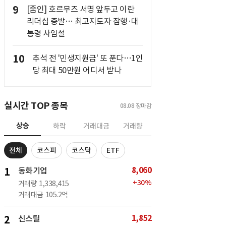
9
[줌인] 호르무즈 서명 앞두고 이란
리더십 증발… 최고지도자 잠행·대
통령 사임설
10
추석 전 '민생지원금' 또 푼다…1인
당 최대 50만원 어디서 받나
실시간 TOP 종목
08.08
장마감
상승
하락
거래대금
거래량
전체
코스피
코스닥
ETF
8,060
1
동화기업
+
30
%
거래량
1,338,415
거래대금
105.2억
1,852
2
신스틸