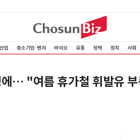
산업
중소기업·벤처
바이오
유통
정책
정치
사회
쟁에… "여름 휴가철 휘발유 부