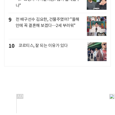
나"
9
전 배구선수 김요한, 건물주였어? "올해
안에 꼭 결혼해 보겠다…2세 부러워"
10
코르티스, 잘 되는 이유가 있다
개인정보처리방침
앱설치(Android)