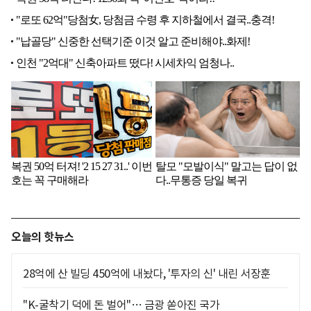
오늘의 핫뉴스
28억에 산 빌딩 450억에 내놨다, '투자의 신' 내린 서장훈
"K-굴착기 덕에 돈 벌어"… 금광 쏟아진 국가