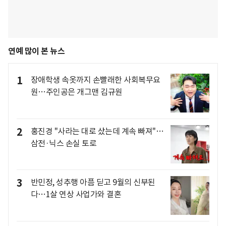
연예 많이 본 뉴스
1
장애학생 속옷까지 손빨래한 사회복무요
원…주인공은 개그맨 김규원
2
홍진경 "사라는 대로 샀는데 계속 빠져"…
삼전·닉스 손실 토로
3
반민정, 성추행 아픔 딛고 9월의 신부된
다…1살 연상 사업가와 결혼