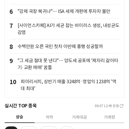
6
"강제 국장 복귀냐"… ISA 세제 개편에 투자자 불만
7
[사이언스카페] AI가 세균 잡는 바이러스 생성, 내성균도
감염
8
수백만원 오른 국민 첫차 아반떼 흥행 성공할까
9
"그 세금 절대 못 낸다"… 양도세 공포에 '제자리 갈아타
기·교환 매매' 꿈틀
10
파마리서치, 상반기 매출 3248억·영업익 1238억 '역
대 최대'
실시간 TOP 종목
08.07 12:49
장중
상승
하락
거래대금
거래량