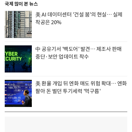
국제 많이 본 뉴스
美 AI 데이터센터 '건설 붐'의 현실… 실제
착공은 20%
中 공유기서 '백도어' 발견… 제조사 판매
중단·보안 업데이트 착수
美 환율 개입 뒤 엔화 매도 위험 확대… 엔화
팔아 돈 벌던 투기세력 '먹구름'