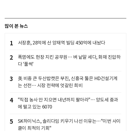
많이 본 뉴스
1
서장훈, 28억에 산 양재역 빌딩 450억에 내놨다
2
폭염에도 현장 지킨 공무원… 벼 낱알 세다, 화재 진압하
다 '풀썩'
3
美 비중 큰 두산밥캣은 부진, 신흥국 뚫은 HD건설기계
는 선전… 시장 전략에 엇갈린 희비
4
"직접 농사 안 지으면 내년까지 팔아라"… 양도세 중과
에 떨고 있는 6070
5
SK하이닉스, 솔리다임 키우기 나선 이유는…"이번 사이
클이 최적의 기회"