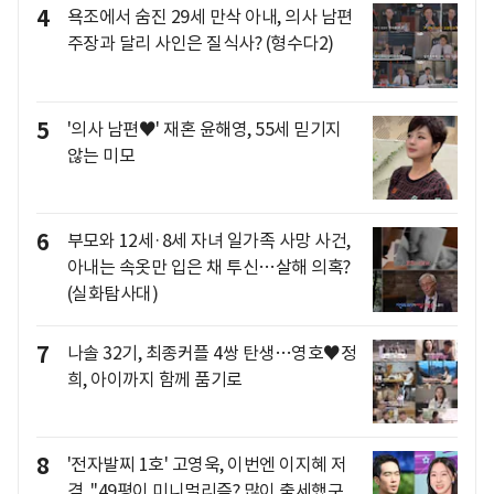
4
욕조에서 숨진 29세 만삭 아내, 의사 남편
주장과 달리 사인은 질식사? (형수다2)
5
'의사 남편♥' 재혼 윤해영, 55세 믿기지
않는 미모
6
부모와 12세·8세 자녀 일가족 사망 사건,
아내는 속옷만 입은 채 투신…살해 의혹?
(실화탐사대)
7
나솔 32기, 최종커플 4쌍 탄생…영호♥정
희, 아이까지 함께 품기로
8
'전자발찌 1호' 고영욱, 이번엔 이지혜 저
격.."49평이 미니멀리즘? 많이 출세했구