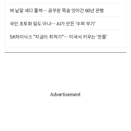
벼 낱알 세다 풀썩… 공무원 목숨 앗아간 60년 관행
국민 초토화 일도 아냐… AI가 만든 '수퍼 무기'
SK하이닉스 "지금이 최적기"… 미국서 키우는 '돈줄'