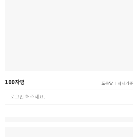
100자평
도움말
삭제기준