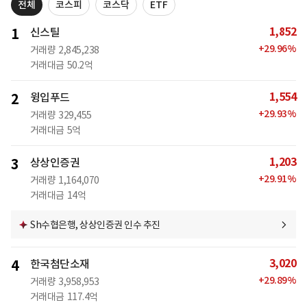
전체
코스피
코스닥
ETF
1,852
1
신스틸
+
29.96
%
거래량
2,845,238
거래대금
50.2억
1,554
2
윙입푸드
+
29.93
%
거래량
329,455
거래대금
5억
1,203
3
상상인증권
+
29.91
%
거래량
1,164,070
거래대금
14억
Sh수협은행, 상상인증권 인수 추진
3,020
4
한국첨단소재
+
29.89
%
거래량
3,958,953
거래대금
117.4억