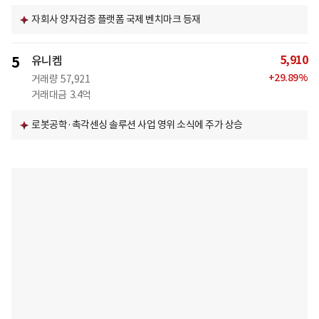
자회사 양자검증 플랫폼 국제 벤치마크 등재
5,910
5
유니켐
+
29.89
%
거래량
57,921
거래대금
3.4억
로봇공학·촉각센싱 솔루션 사업 영위 소식에 주가 상승