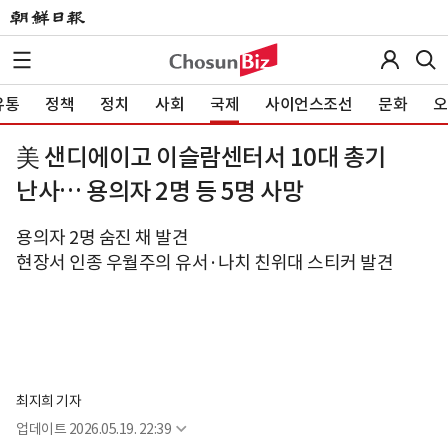
유통
정책
정치
사회
국제
사이언스조선
문화
오
美 샌디에이고 이슬람센터서 10대 총기
난사… 용의자 2명 등 5명 사망
용의자 2명 숨진 채 발견
현장서 인종 우월주의 유서·나치 친위대 스티커 발견
최지희 기자
업데이트
2026.05.19. 22:39