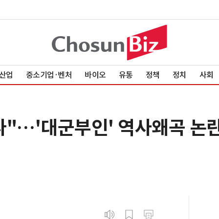
산업
중소기업·벤처
바이오
유통
정책
정치
사회
나"…'대군부인' 역사왜곡 논