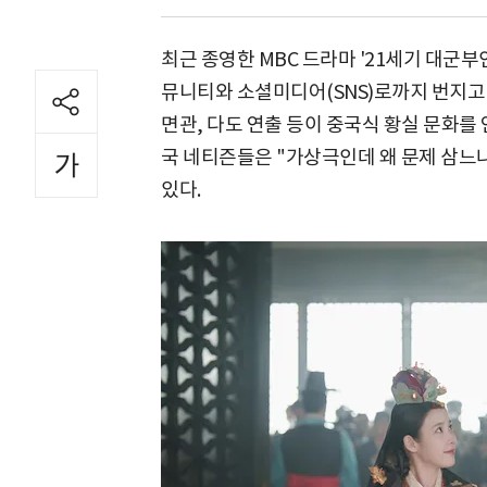
최근 종영한 MBC 드라마 '21세기 대군
뮤니티와 소셜미디어(SNS)로까지 번지고 있
면관, 다도 연출 등이 중국식 황실 문화를
국 네티즌들은 "가상극인데 왜 문제 삼느
있다.