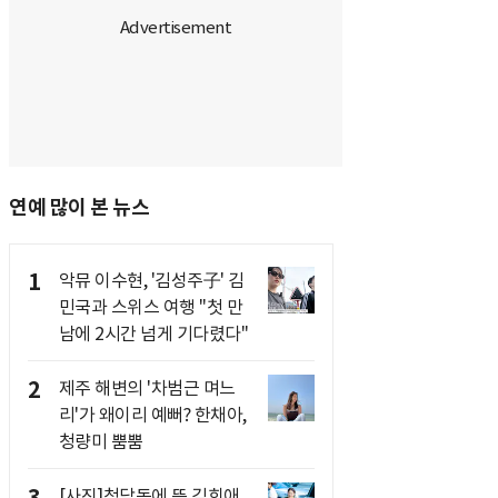
연예 많이 본 뉴스
1
악뮤 이수현, '김성주子' 김
민국과 스위스 여행 "첫 만
남에 2시간 넘게 기다렸다"
2
제주 해변의 '차범근 며느
리'가 왜이리 예뻐? 한채아,
청량미 뿜뿜
[사진]청담동에 뜬 김희애