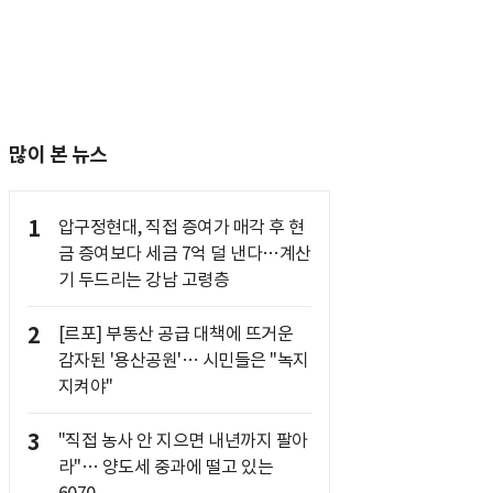
많이 본 뉴스
1
압구정현대, 직접 증여가 매각 후 현
금 증여보다 세금 7억 덜 낸다…계산
기 두드리는 강남 고령층
2
[르포] 부동산 공급 대책에 뜨거운
감자된 '용산공원'… 시민들은 "녹지
지켜야"
3
"직접 농사 안 지으면 내년까지 팔아
라"… 양도세 중과에 떨고 있는