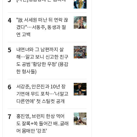
3
4
"故 서세원 떠난 뒤 연락 끊
겼다"…서동주, 동생과 절
연 고백
5
내연녀와 그 남편까지 살
해…알고 보니 신고한 친구
도 공범 '황당한 우정' (용감
한 형사들)
6
서강준, 안은진과 10년 장
기연애 무드 포착…'너말고
다른연애' 첫 스틸컷 공개
7
홍진영, 브런치 한상 먹어
도 잘록+쏙 들어간 배..글래
머 몸매만 '강조'