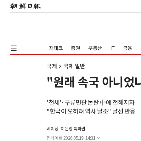
재테크
증권
부동산
IT
금융
국제
국제 일반
"원래 속국 아니었
'천세'·구류면관 논란 中에 전해지자
"한국이 오히려 역사 날조" 날선 반응
베이징=이은영 특파원
업데이트
2026.05.19. 14:31