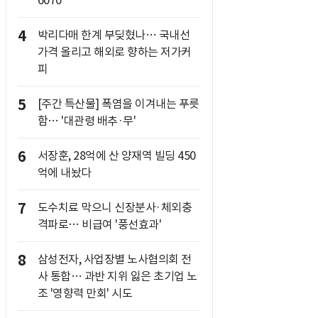
6070
4
박리다매 한계 부딪혔나… 국내선
가격 올리고 해외로 향하는 저가커
피
5
[주간 특산물] 폭염을 이겨내는 푸릇
함… '대관령 배추·무'
6
서장훈, 28억에 산 양재역 빌딩 450
억에 내놨다
7
도수치료 막으니 신장분사·체외충
격파로… 비급여 '풍선효과'
8
삼성전자, 사업장별 노사협의회 전
사 통합… 과반 지위 잃은 초기업 노
조 '영향력 만회' 시도