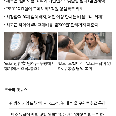
오늘의 핫뉴스
美 방산 기업도 '깜짝'… K조선, 美 배 띄울 구원투수로 등장
"말 어눌하면 빨리 병원 와라" 韓 매년 10만명 걸리는 질환