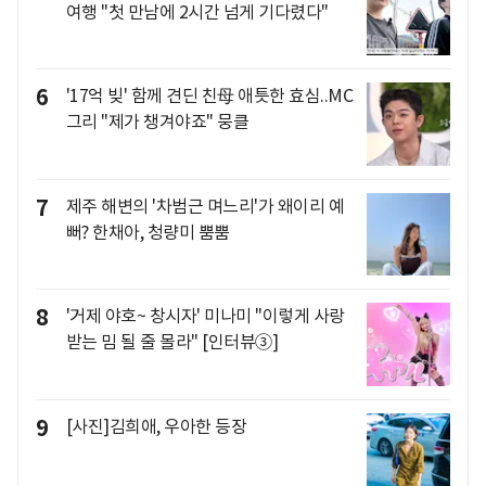
여행 "첫 만남에 2시간 넘게 기다렸다"
6
'17억 빚' 함께 견딘 친母 애틋한 효심..MC
그리 "제가 챙겨야죠" 뭉클
7
제주 해변의 '차범근 며느리'가 왜이리 예
뻐? 한채아, 청량미 뿜뿜
8
'거제 야호~ 창시자' 미나미 "이렇게 사랑
받는 밈 될 줄 몰라" [인터뷰③]
9
[사진]김희애, 우아한 등장