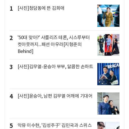
1
[사진]청담동에 뜬 김희애
2
'50대 맞아?' 샤를리즈 테론, 시스루부터
컷아웃까지...패션 아우라[지형준의
Behind]
3
[사진]김무열-윤승아 부부, 달콤한 손하트
4
[사진]윤승아, 남편 김무열 어깨에 기대어
5
악뮤 이수현, '김성주子' 김민국과 스위스