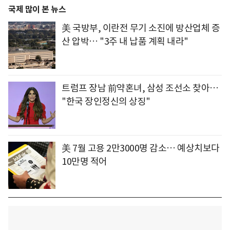
국제 많이 본 뉴스
美 국방부, 이란전 무기 소진에 방산업체 증
산 압박… "3주 내 납품 계획 내라"
트럼프 장남 前약혼녀, 삼성 조선소 찾아…
"한국 장인정신의 상징"
美 7월 고용 2만3000명 감소… 예상치보다
10만명 적어