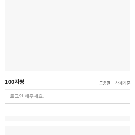
100자평
도움말
삭제기준