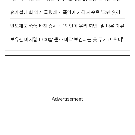
휴가철에 회 먹기 글렀네… 폭염에 가격 치솟은 '국민 횟감'
반도체도 쭉쭉 빠진 증시… "외인이 우리 희망" 말 나온 이유
보유한 미사일 1700발 뿐… 바닥 보인다는 美 무기고 '위태'