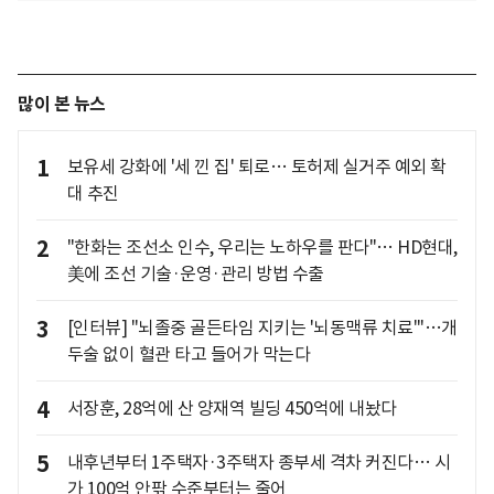
많이 본 뉴스
1
보유세 강화에 '세 낀 집' 퇴로… 토허제 실거주 예외 확
대 추진
2
"한화는 조선소 인수, 우리는 노하우를 판다"… HD현대,
美에 조선 기술·운영·관리 방법 수출
3
[인터뷰] "뇌졸중 골든타임 지키는 '뇌동맥류 치료'"…개
두술 없이 혈관 타고 들어가 막는다
4
서장훈, 28억에 산 양재역 빌딩 450억에 내놨다
5
내후년부터 1주택자·3주택자 종부세 격차 커진다… 시
가 100억 안팎 수준부터는 줄어