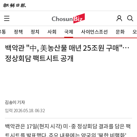
유통
정책
정치
사회
국제
사이언스조선
문화
오
백악관 "中, 美농산물 매년 25조원 구매"…
정상회담 팩트시트 공개
김송이 기자
입력
2026.05.18. 06:32
백악관은 17일(현지 시각) 미·중 정상회담 결과를 담은 팩
트시트를 발표했다. 주요 내용에는 양국의 '북한 비핵화'