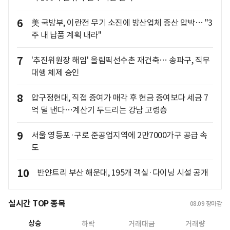
6
美 국방부, 이란전 무기 소진에 방산업체 증산 압박… "3
주 내 납품 계획 내라"
7
'추진위원장 해임' 올림픽선수촌 재건축… 송파구, 직무
대행 체제 승인
8
압구정현대, 직접 증여가 매각 후 현금 증여보다 세금 7
억 덜 낸다…계산기 두드리는 강남 고령층
9
서울 영등포·구로 준공업지역에 2만7000가구 공급 속
도
10
반얀트리 부산 해운대, 195개 객실·다이닝 시설 공개
실시간 TOP 종목
08.09
장마감
상승
하락
거래대금
거래량