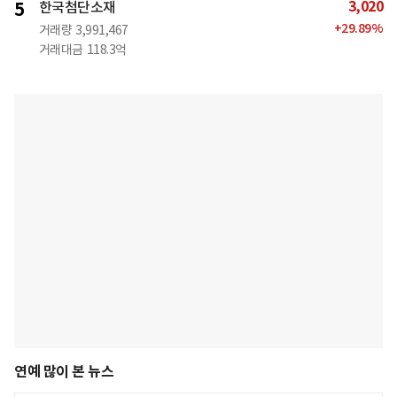
3,020
5
한국첨단소재
+
29.89
%
거래량
3,991,467
거래대금
118.3억
연예 많이 본 뉴스