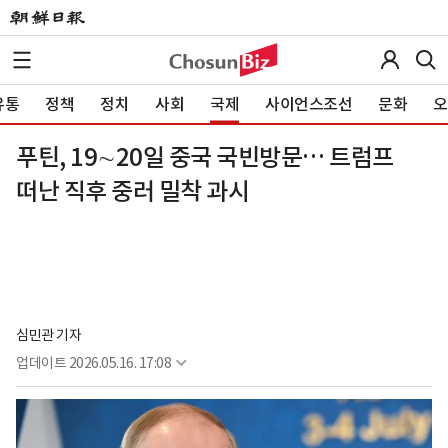
유통
정책
정치
사회
국제
사이언스조선
문화
오
푸틴, 19∼20일 중국 국빈방문… 트럼프
떠난 직후 중러 밀착 과시
심민관 기자
업데이트
2026.05.16. 17:08