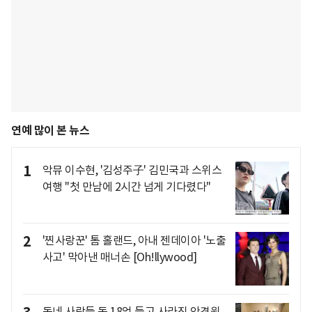
연예 많이 본 뉴스
1
악뮤 이수현, '김성주子' 김민국과 스위스
여행 "첫 만남에 2시간 넘게 기다렸다"
2
'찐사랑꾼' 톰 홀랜드, 아내 젠데이아 '노출
사고' 막아낸 매너손 [Oh!llywood]
동네 사람들 돈 18억 들고 사라진 안경원