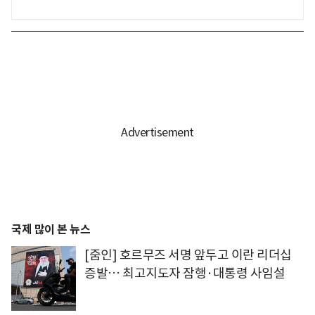
국제 많이 본 뉴스
[줌인] 호르무즈 서명 앞두고 이란 리더십
증발… 최고지도자 잠행·대통령 사임설