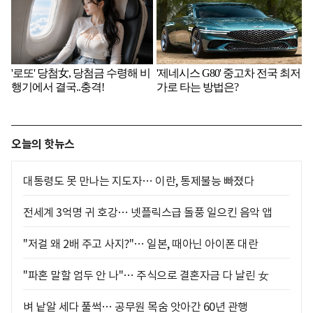
오늘의 핫뉴스
대통령도 못 만나는 지도자… 이란, 통제불능 빠졌다
전세계 3억명 귀 호강… 넷플릭스급 돌풍 일으킨 음악 앱
"저걸 왜 2배 주고 사지?"… 일본, 때아닌 아이폰 대란
"파혼 말할 엄두 안 나"… 주식으로 결혼자금 다 날린 女
벼 낱알 세다 풀썩… 공무원 목숨 앗아간 60년 관행