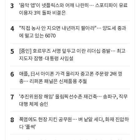
3
'음악 앱'이 넷플릭스와 어깨 나란히… 스포티파이 유료
이용자 3억 돌파 비결은
4
"직접 농사 안 지으면 내년까지 팔아라"… 양도세 중과
에 떨고 있는 6070
5
[줌인] 호르무즈 서명 앞두고 이란 리더십 증발… 최고
지도자 잠행·대통령 사임설
6
애플, 日서 아이폰 가격 올리자 중고폰 주문량 2배 껑
충… 리퍼폰 패널은 신제품용 추월
7
'추진위원장 해임' 올림픽선수촌 재건축… 송파구, 직무
대행 체제 승인
8
폭염에도 현장 지킨 공무원… 벼 낱알 세다, 화재 진압하
다 '풀썩'