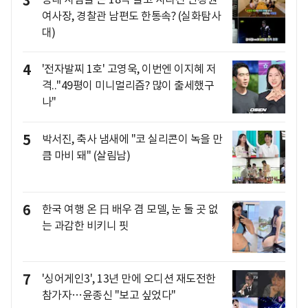
3
여사장, 경찰관 남편도 한통속? (실화탐사
대)
4
'전자발찌 1호' 고영욱, 이번엔 이지혜 저
격.."49평이 미니멀리즘? 많이 출세했구
나"
5
박서진, 축사 냄새에 "코 실리콘이 녹을 만
큼 마비 돼" (살림남)
6
한국 여행 온 日 배우 겸 모델, 눈 둘 곳 없
는 과감한 비키니 핏
7
'싱어게인3', 13년 만에 오디션 재도전한
참가자…윤종신 "보고 싶었다"