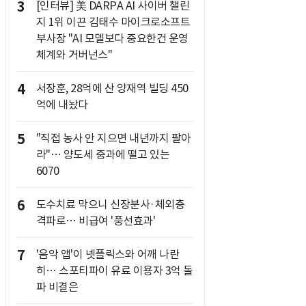
3
[인터뷰] 美 DARPA AI 사이버 챌린
지 1위 이끈 김태수 마이크로소프트
부사장 "AI 모델보다 중요한건 운영
체계와 거버넌스"
4
서장훈, 28억에 산 양재역 빌딩 450
억에 내놨다
5
"직접 농사 안 지으면 내년까지 팔아
라"… 양도세 중과에 떨고 있는
6070
6
도수치료 막으니 신장분사·체외충
격파로… 비급여 '풍선효과'
7
'음악 앱'이 넷플릭스와 어깨 나란
히… 스포티파이 유료 이용자 3억 돌
파 비결은