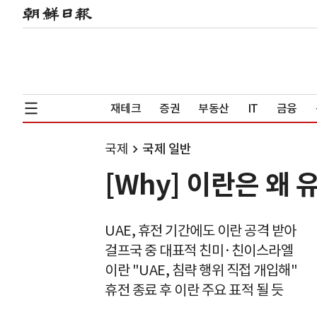
재테크
증권
부동산
IT
금융
국제
국제 일반
[Why] 이란은 왜
UAE, 휴전 기간에도 이란 공격 받아
걸프국 중 대표적 친미·친이스라엘
이란 "UAE, 침략 행위 직접 개입해"
휴전 종료 후 이란 주요 표적 될 듯