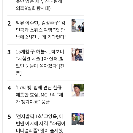
옷만 입은 채 투신…살해
의혹?(실화탐사대)
2
악뮤 이수현, '김성주子' 김
민국과 스위스 여행 "첫 만
남에 2시간 넘게 기다렸다"
3
15개월 子 하늘로..박보미
"시험관 시술 1차 실패..참
았던 눈물이 쏟아졌다"[전
문]
4
'17억 빚' 함께 견딘 친母
애틋한 효심..MC그리 "제
가 챙겨야죠" 뭉클
5
'전자발찌 1호' 고영욱, 이
번엔 이지혜 저격.."49평이
미니멀리즘? 많이 출세했