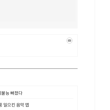
제불능 빠졌다
풍 일으킨 음악 앱