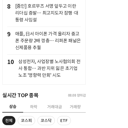
8
[줌인] 호르무즈 서명 앞두고 이란
리더십 증발… 최고지도자 잠행·대
통령 사임설
9
애플, 日서 아이폰 가격 올리자 중고
폰 주문량 2배 껑충… 리퍼폰 패널은
신제품용 추월
10
삼성전자, 사업장별 노사협의회 전
사 통합… 과반 지위 잃은 초기업
노조 '영향력 만회' 시도
실시간 TOP 종목
08.08
장마감
상승
하락
거래대금
거래량
전체
코스피
코스닥
ETF