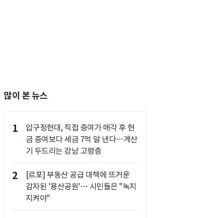
많이 본 뉴스
1
압구정현대, 직접 증여가 매각 후 현
금 증여보다 세금 7억 덜 낸다…계산
기 두드리는 강남 고령층
2
[르포] 부동산 공급 대책에 뜨거운
감자된 '용산공원'… 시민들은 "녹지
지켜야"