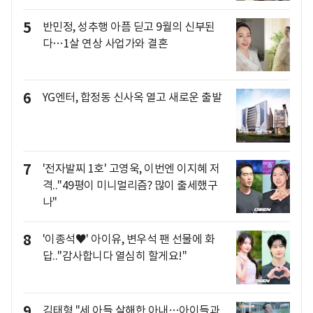
5
반민정, 성추행 아픔 딛고 9월의 신부된
다…1살 연상 사업가와 결혼
6
YG엔터, 합정동 신사옥 열고 새로운 출발
7
'전자발찌 1호' 고영욱, 이번엔 이지혜 저
격.."49평이 미니멀리즘? 많이 출세했구
나"
8
'이종석♥' 아이유, 변우석 팬 선물에 화
답.."감사합니다 열심히 할게요!"
9
김태형 "세 아들 살해한 아내…아이들과