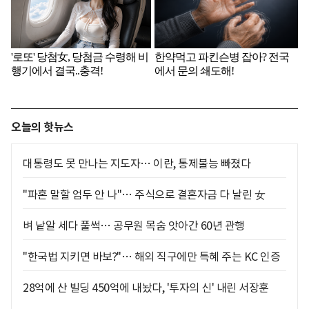
오늘의 핫뉴스
대통령도 못 만나는 지도자… 이란, 통제불능 빠졌다
"파혼 말할 엄두 안 나"… 주식으로 결혼자금 다 날린 女
벼 낱알 세다 풀썩… 공무원 목숨 앗아간 60년 관행
"한국법 지키면 바보?"… 해외 직구에만 특혜 주는 KC 인증
28억에 산 빌딩 450억에 내놨다, '투자의 신' 내린 서장훈