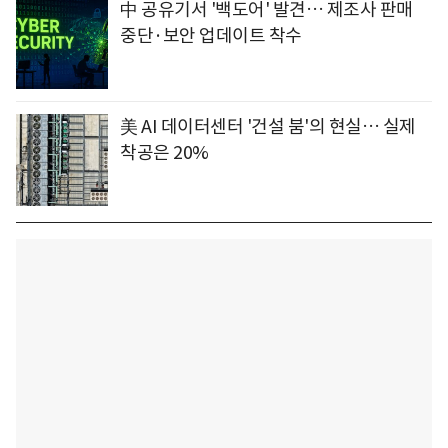
中 공유기서 '백도어' 발견… 제조사 판매
중단·보안 업데이트 착수
美 AI 데이터센터 '건설 붐'의 현실… 실제
착공은 20%