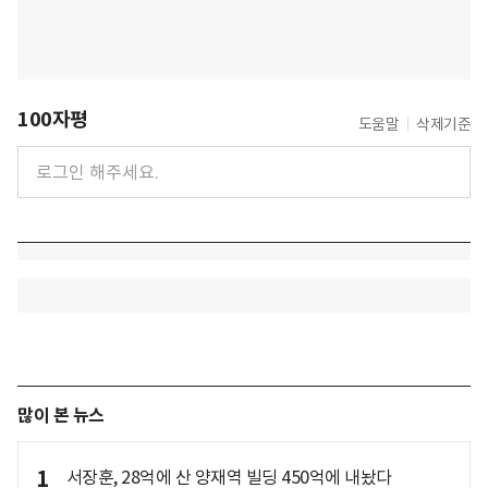
100자평
도움말
삭제기준
많이 본 뉴스
1
서장훈, 28억에 산 양재역 빌딩 450억에 내놨다