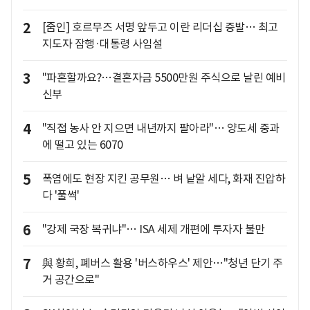
2
[줌인] 호르무즈 서명 앞두고 이란 리더십 증발… 최고
지도자 잠행·대통령 사임설
3
"파혼할까요?…결혼자금 5500만원 주식으로 날린 예비
신부
4
"직접 농사 안 지으면 내년까지 팔아라"… 양도세 중과
에 떨고 있는 6070
5
폭염에도 현장 지킨 공무원… 벼 낱알 세다, 화재 진압하
다 '풀썩'
6
"강제 국장 복귀냐"… ISA 세제 개편에 투자자 불만
7
與 황희, 폐버스 활용 '버스하우스' 제안…"청년 단기 주
거 공간으로"