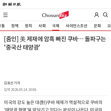
유통
정책
정치
사회
국제
사이언스조선
문화
오
[줌인] 美 제재에 암흑 빠진 쿠바… 돌파구는
'중국산 태양광'
김효선 기자
입력
2026.05.14. 10:06
미국의 강도 높은 대(對)쿠바 제재가 역설적으로 쿠바의
'태양광 혁명'을 앞당기고 있다는 분석이 나온다. 미국의