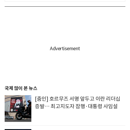
국제 많이 본 뉴스
[줌인] 호르무즈 서명 앞두고 이란 리더십
증발… 최고지도자 잠행·대통령 사임설