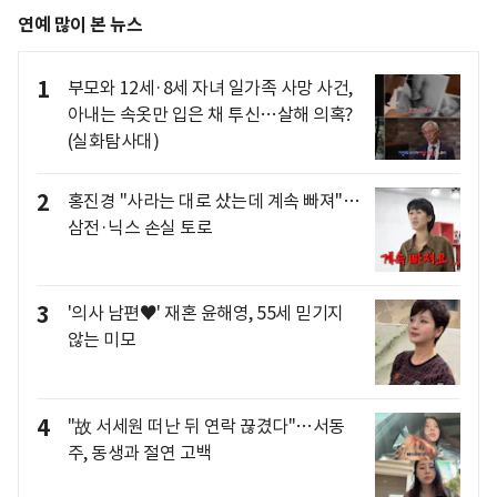
연예 많이 본 뉴스
1
부모와 12세·8세 자녀 일가족 사망 사건,
아내는 속옷만 입은 채 투신…살해 의혹?
(실화탐사대)
2
홍진경 "사라는 대로 샀는데 계속 빠져"…
삼전·닉스 손실 토로
3
'의사 남편♥' 재혼 윤해영, 55세 믿기지
않는 미모
4
"故 서세원 떠난 뒤 연락 끊겼다"…서동
주, 동생과 절연 고백