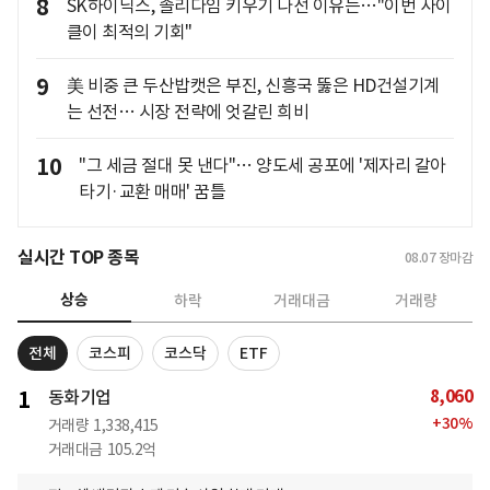
8
SK하이닉스, 솔리다임 키우기 나선 이유는…"이번 사이
클이 최적의 기회"
9
美 비중 큰 두산밥캣은 부진, 신흥국 뚫은 HD건설기계
는 선전… 시장 전략에 엇갈린 희비
10
"그 세금 절대 못 낸다"… 양도세 공포에 '제자리 갈아
타기·교환 매매' 꿈틀
실시간 TOP 종목
08.07
장마감
상승
하락
거래대금
거래량
전체
코스피
코스닥
ETF
8,060
1
동화기업
+
30
%
거래량
1,338,415
거래대금
105.2억