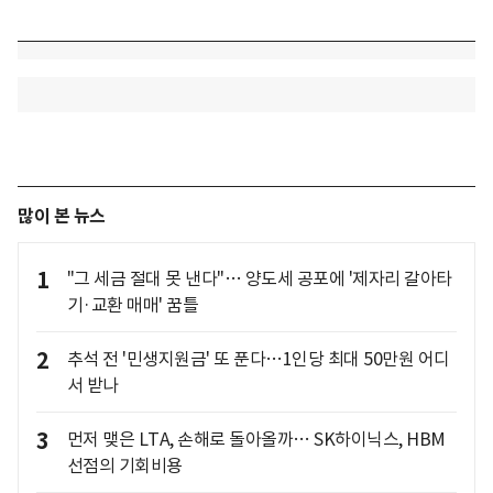
많이 본 뉴스
1
"그 세금 절대 못 낸다"… 양도세 공포에 '제자리 갈아타
기·교환 매매' 꿈틀
2
추석 전 '민생지원금' 또 푼다…1인당 최대 50만원 어디
서 받나
3
먼저 맺은 LTA, 손해로 돌아올까… SK하이닉스, HBM
선점의 기회비용