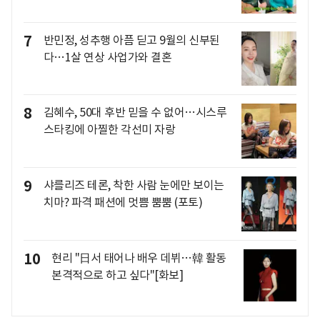
7
반민정, 성추행 아픔 딛고 9월의 신부된
다…1살 연상 사업가와 결혼
8
김혜수, 50대 후반 믿을 수 없어…시스루
스타킹에 아찔한 각선미 자랑
9
샤를리즈 테론, 착한 사람 눈에만 보이는
치마? 파격 패션에 멋쁨 뿜뿜 (포토)
10
현리 "日서 태어나 배우 데뷔…韓 활동
본격적으로 하고 싶다"[화보]