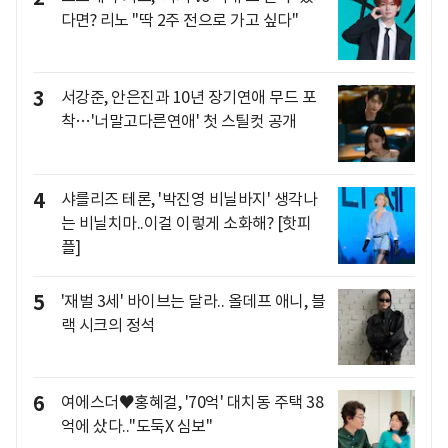
다면? 리노 "딱 2주 전으로 가고 싶다"
3
서강준, 안은진과 10년 장기연애 무드 포
착…'너말고다른연애' 첫 스틸컷 공개
4
샤를리즈 테론, '박진영 비닐바지' 생각나
는 비닐치마..이걸 이렇게 소화해? [핫피
플]
5
'재벌 3세' 바이브는 달라.. 올데프 애니, 블
랙 시크의 정석
6
여에스더♥홍혜걸, '70억' 대치동 주택 38
억에 샀다.."도둑X 심보"