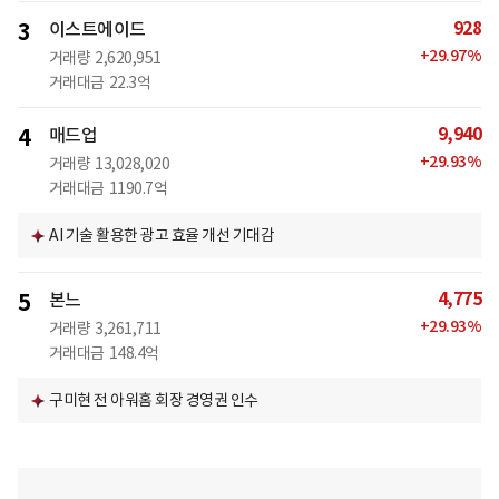
928
3
이스트에이드
+
29.97
%
거래량
2,620,951
거래대금
22.3억
9,940
4
매드업
+
29.93
%
거래량
13,028,020
거래대금
1190.7억
AI 기술 활용한 광고 효율 개선 기대감
4,775
5
본느
+
29.93
%
거래량
3,261,711
거래대금
148.4억
구미현 전 아워홈 회장 경영권 인수