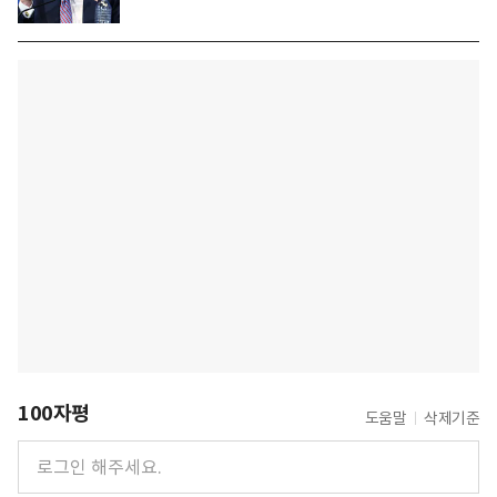
100자평
도움말
삭제기준