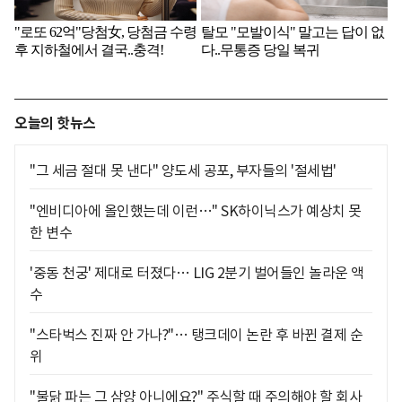
오늘의 핫뉴스
"그 세금 절대 못 낸다" 양도세 공포, 부자들의 '절세법'
"엔비디아에 올인했는데 이런…" SK하이닉스가 예상치 못
한 변수
'중동 천궁' 제대로 터졌다… LIG 2분기 벌어들인 놀라운 액
수
"스타벅스 진짜 안 가나?"… 탱크데이 논란 후 바뀐 결제 순
위
"불닭 파는 그 삼양 아니에요?" 주식할 때 주의해야 할 회사