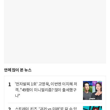
연예 많이 본 뉴스
1
'전자발찌 1호' 고영욱, 이번엔 이지혜 저
격.."49평이 미니멀리즘? 많이 출세했구
나"
2
스트레이 키즈, '과거 vs 미래'로 갈 수 있