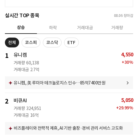
실시간 TOP 종목
08.06
장마감
상승
하락
거래대금
거래량
전체
코스피
코스닥
ETF
4,550
1
유니켐
+
30
%
거래량
60,138
거래대금
2.7억
유니켐, 美 루미아 테크놀로지스 인수…85억7400만원
5,050
2
비큐AI
+
29.99
%
거래량
324,951
거래대금
16억
비즈플레이와 전략적 제휴, AI 기반 출장·경비 관리 서비스 고도화