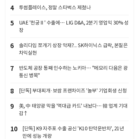
4
투썸플레이스, 정말 스타벅스 제쳤나
5
UAE '천궁Ⅱ' 수출에… LIG D&A, 2분기 영업익 30% 성
장
6
솔리다임 쪼개기 상장 악재?... SK하이닉스 급락, 본질은
차익실현
7
반도체 공장 통째 인수하는 노키아… "메모리 다음은 광
통신 병목"
8
[단독] 부대찌개·보쌈 프랜차이즈 '놀부' 기업회생 신청
9
美, 中 태양광 막을 '역대급 카드' 내놨다… 韓 업계 기대
감↑
10
[단독] K9 자주포 수출 공신 'K10 탄약운반차', 21년
만에 성능 개량