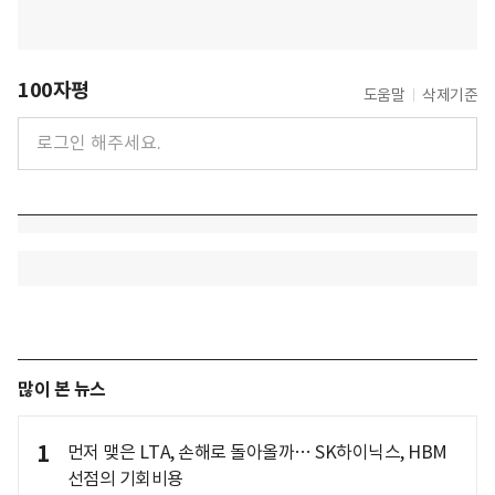
100자평
도움말
삭제기준
많이 본 뉴스
1
먼저 맺은 LTA, 손해로 돌아올까… SK하이닉스, HBM
선점의 기회비용