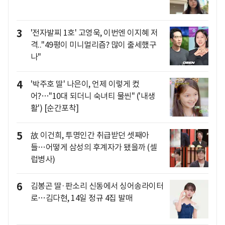
3
'전자발찌 1호' 고영욱, 이번엔 이지혜 저
격.."49평이 미니멀리즘? 많이 출세했구
나"
4
'박주호 딸' 나은이, 언제 이렇게 컸
어?…"10대 되더니 숙녀티 물씬" ('내생
활') [순간포착]
5
故 이건희, 투명인간 취급받던 셋째아
들…어떻게 삼성의 후계자가 됐을까 (셀
럽병사)
6
김봉곤 딸·판소리 신동에서 싱어송라이터
로…김다현, 14일 정규 4집 발매