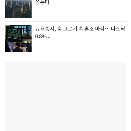
쏟는다
뉴욕증시, 숨 고르기 속 혼조 마감… 나스닥
0.8%↓