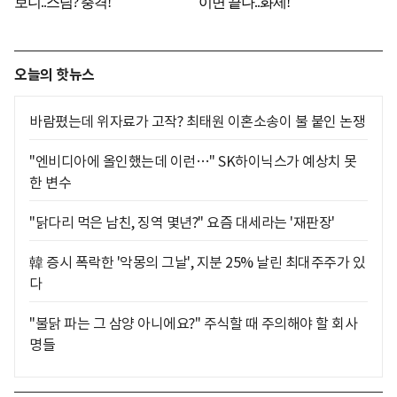
오늘의 핫뉴스
바람폈는데 위자료가 고작? 최태원 이혼소송이 불 붙인 논쟁
"엔비디아에 올인했는데 이런…" SK하이닉스가 예상치 못
한 변수
"닭다리 먹은 남친, 징역 몇년?" 요즘 대세라는 '재판장'
韓 증시 폭락한 '악몽의 그날', 지분 25% 날린 최대주주가 있
다
"불닭 파는 그 삼양 아니에요?" 주식할 때 주의해야 할 회사
명들