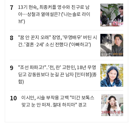
7
13기 현숙, 최종커플 영수와 친구로 남
아…상철과 열애설은? ('나는솔로 라이
브')
8
"꿈 안 꾼지 오래" 장영, '무명배우' 버틴 시
간..'결혼·2세' 소신 전했다 ('아빠하고')
9
"조선 파파고!"..'전, 란' 고한민, 18년 무명
딛고 강동원보다 눈길 끈 남자 [인터뷰](종
합)
10
이시안, 시술 부작용 고백 "미간 보톡스
맞고 눈 안 떠져..절대 하지마" 경고