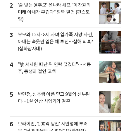
2
'술 빚는 윤주모' 윤나라 셰프 "이찬원의
미래 아내가 부럽다" 깜짝 발언 (편스토
랑)
3
부모와 12세·8세 자녀 일가족 사망 사건,
아내는 속옷만 입은 채 투신…살해 의혹?
(실화탐사대)
4
"故 서세원 떠난 뒤 연락 끊겼다"…서동
주, 동생과 절연 고백
5
반민정, 성추행 아픔 딛고 9월의 신부된
다…1살 연상 사업가와 결혼
6
브라이언, '100억 탕진' 서인영에 부러
움.."난 천만원도 못 벌어" (개과천선)