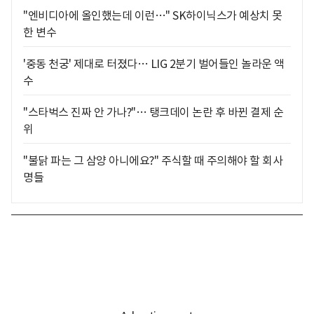
"엔비디아에 올인했는데 이런…" SK하이닉스가 예상치 못
한 변수
'중동 천궁' 제대로 터졌다… LIG 2분기 벌어들인 놀라운 액
수
"스타벅스 진짜 안 가나?"… 탱크데이 논란 후 바뀐 결제 순
위
"불닭 파는 그 삼양 아니에요?" 주식할 때 주의해야 할 회사
명들