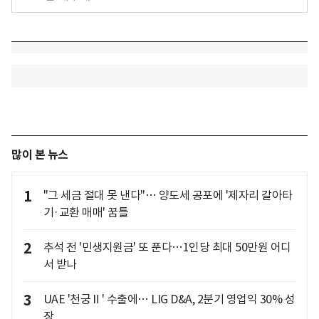
많이 본 뉴스
1
"그 세금 절대 못 낸다"… 양도세 공포에 '제자리 갈아타
기·교환 매매' 꿈틀
2
추석 전 '민생지원금' 또 푼다…1인당 최대 50만원 어디
서 받나
3
UAE '천궁Ⅱ' 수출에… LIG D&A, 2분기 영업익 30% 성
장