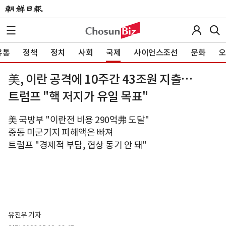
유통
정책
정치
사회
국제
사이언스조선
문화
오
美, 이란 공격에 10주간 43조원 지출…
트럼프 "핵 저지가 유일 목표"
美 국방부 "이란전 비용 290억弗 도달"
중동 미군기지 피해액은 빠져
트럼프 "경제적 부담, 협상 동기 안 돼"
유진우 기자