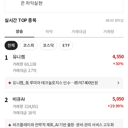
은 차익실현
실시간 TOP 종목
08.06
장마감
상승
하락
거래대금
거래량
전체
코스피
코스닥
ETF
4,550
1
유니켐
+
30
%
거래량
60,138
거래대금
2.7억
유니켐, 美 루미아 테크놀로지스 인수…85억7400만원
5,050
2
비큐AI
+
29.99
%
거래량
324,951
거래대금
16억
비즈플레이와 전략적 제휴, AI 기반 출장·경비 관리 서비스 고도화