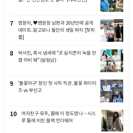
7
염정아, ♥병원장 남편과 20년만에 공개
데이트..알고보니 둘만의 생일 파티 [핫피
플]
8
박서진, 축사 냄새에 "코 실리콘이 녹을 만
큼 마비 돼" (살림남)
9
'불꽃야구' 창단 첫 사직 직관..불꽃 파이터
즈 vs 부산고
10
여자친구 유주, 몸매 이 정도였나…시스
루 톱에 비친 블랙 언더웨어