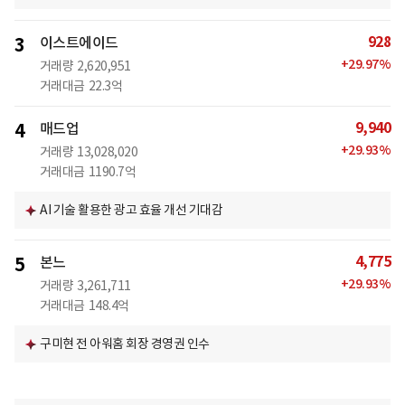
928
3
이스트에이드
+
29.97
%
거래량
2,620,951
거래대금
22.3억
9,940
4
매드업
+
29.93
%
거래량
13,028,020
거래대금
1190.7억
AI 기술 활용한 광고 효율 개선 기대감
4,775
5
본느
+
29.93
%
거래량
3,261,711
거래대금
148.4억
구미현 전 아워홈 회장 경영권 인수