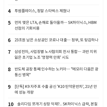
4
투썸플레이스, 정말 스타벅스 제쳤나
5
먼저 맺은 LTA, 손해로 돌아올까… SK하이닉스, HBM
선점의 기회비용
6
23조원 남은 소상공인 코로나 대출… 정부, 또 탕감하나
7
삼성전자, 사업장별 노사협의회 전사 통합… 과반 지위
잃은 초기업 노조 '영향력 만회' 시도
8
반도체 공장 통째 인수하는 노키아… "메모리 다음은 광
통신 병목"
9
[단독] K9 자주포 수출 공신 'K10 탄약운반차', 21년 만
에 성능 개량
10
솔리다임 쪼개기 상장 악재?... SK하이닉스 급락, 본질