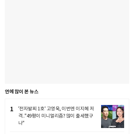
연예 많이 본 뉴스
1
'전자발찌 1호' 고영욱, 이번엔 이지혜 저
격.."49평이 미니멀리즘? 많이 출세했구
나"