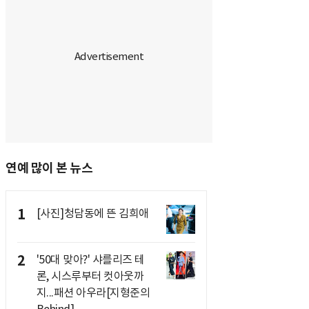
연예 많이 본 뉴스
1
[사진]청담동에 뜬 김희애
2
'50대 맞아?' 샤를리즈 테
론, 시스루부터 컷아웃까
지...패션 아우라[지형준의
Behind]