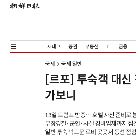
재테크
증권
부동산
IT
금융
국제
국제 일반
[르포] 투숙객 대
가보니
13일 트럼프 방중… 호텔 사전 준비로 
무장경찰·군인·사설 경비업체까지 집
일반 투숙객 드문 로비 곳곳서 동선 점