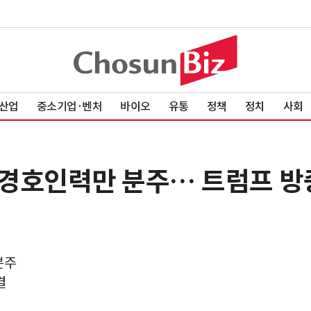
산업
중소기업·벤처
바이오
유통
정책
정치
사회
신 경호인력만 분주… 트럼프 방
분주
결
검