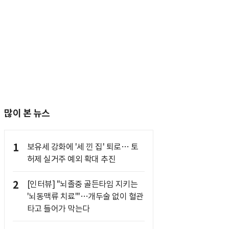
많이 본 뉴스
1
보유세 강화에 '세 낀 집' 퇴로… 토
허제 실거주 예외 확대 추진
2
[인터뷰] "뇌졸중 골든타임 지키는
'뇌동맥류 치료'"…개두술 없이 혈관
타고 들어가 막는다