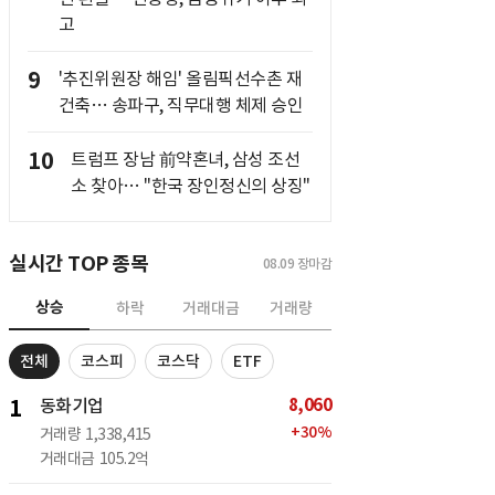
고
9
'추진위원장 해임' 올림픽선수촌 재
건축… 송파구, 직무대행 체제 승인
10
트럼프 장남 前약혼녀, 삼성 조선
소 찾아… "한국 장인정신의 상징"
실시간 TOP 종목
08.09
장마감
상승
하락
거래대금
거래량
전체
코스피
코스닥
ETF
8,060
1
동화기업
+
30
%
거래량
1,338,415
거래대금
105.2억