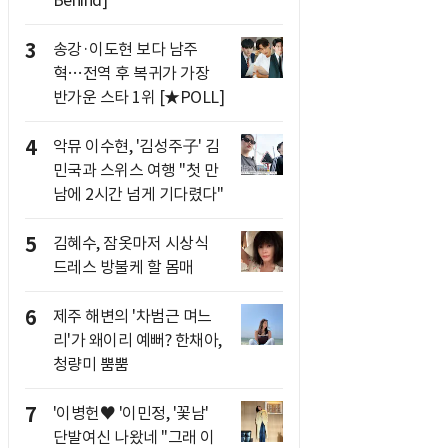
3
송강·이도현 보다 남주
혁…전역 후 복귀가 가장
반가운 스타 1위 [★POLL]
4
악뮤 이수현, '김성주子' 김
민국과 스위스 여행 "첫 만
남에 2시간 넘게 기다렸다"
5
김혜수, 잠옷마저 시상식
드레스 방불케 할 몸매
6
제주 해변의 '차범근 며느
리'가 왜이리 예뻐? 한채아,
청량미 뿜뿜
7
'이병헌♥ '이민정, '꽃남'
단발여신 나왔네 "그래 이