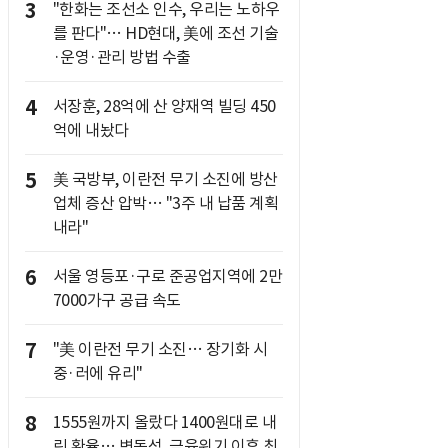
3
"한화는 조선소 인수, 우리는 노하우
를 판다"… HD현대, 美에 조선 기술
·운영·관리 방법 수출
4
서장훈, 28억에 산 양재역 빌딩 450
억에 내놨다
5
美 국방부, 이란전 무기 소진에 방산
업체 증산 압박… "3주 내 납품 계획
내라"
6
서울 영등포·구로 준공업지역에 2만
7000가구 공급 속도
7
"美 이란전 무기 소진… 장기화 시
중·러에 유리"
8
1555원까지 올랐다 1400원대로 내
린 환율… 변동성, 금융위기 이후 최