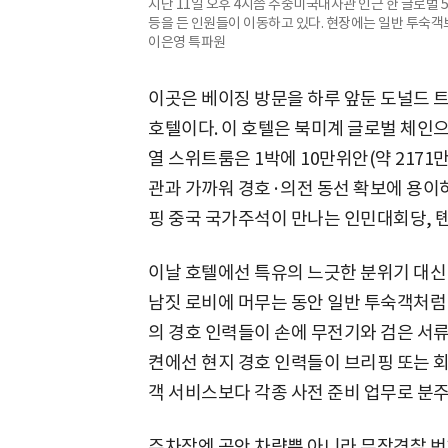
지난 11일 오후 4시쯤 주중미국대사관 인근 한 글로벌 
등을 든 인원들이 이동하고 있다. 현장에는 일반 투숙객보
이은영 특파원
이곳은 베이징 방문을 하루 앞둔 도널드 
호텔이다. 이 호텔은 북미계 글로벌 체인으
열 스위트룸은 1박에 10만위안(약 217
관과 가까워 경호·의전 동선 확보에 용이
핑 중국 국가주석이 만나는 인민대회당, 톈
이날 호텔에선 특유의 느긋한 분위기 대신
남짓 로비에 머무는 동안 일반 투숙객처럼 
의 경호 인력들이 손에 무전기와 검은 서류
켠에선 현지 경호 인력들이 브리핑 또는 
객 서비스보다 각종 사전 준비 업무로 분주
주차장엔 공안 차량뿐 아니라 무장경찰 번