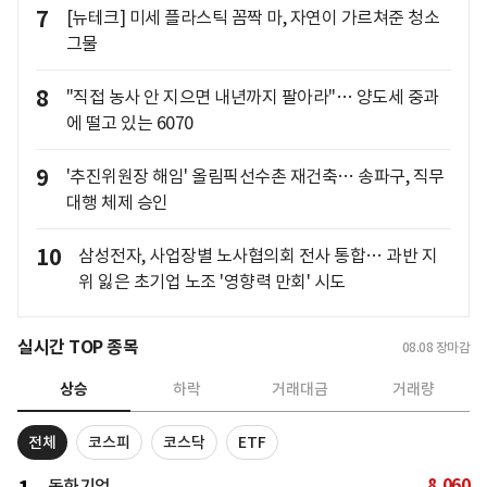
7
[뉴테크] 미세 플라스틱 꼼짝 마, 자연이 가르쳐준 청소
그물
8
"직접 농사 안 지으면 내년까지 팔아라"… 양도세 중과
에 떨고 있는 6070
9
'추진위원장 해임' 올림픽선수촌 재건축… 송파구, 직무
대행 체제 승인
10
삼성전자, 사업장별 노사협의회 전사 통합… 과반 지
위 잃은 초기업 노조 '영향력 만회' 시도
실시간 TOP 종목
08.08
장마감
상승
하락
거래대금
거래량
전체
코스피
코스닥
ETF
8,060
동화기업