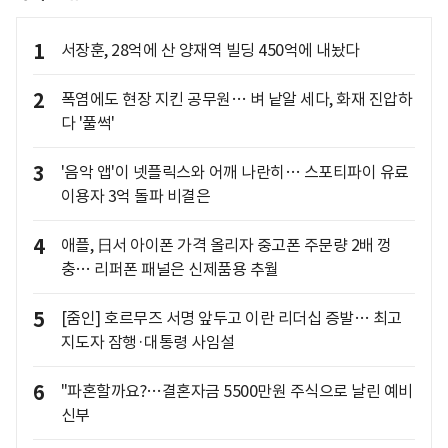
1
서장훈, 28억에 산 양재역 빌딩 450억에 내놨다
2
폭염에도 현장 지킨 공무원… 벼 낱알 세다, 화재 진압하
다 '풀썩'
3
'음악 앱'이 넷플릭스와 어깨 나란히… 스포티파이 유료
이용자 3억 돌파 비결은
4
애플, 日서 아이폰 가격 올리자 중고폰 주문량 2배 껑
충… 리퍼폰 패널은 신제품용 추월
5
[줌인] 호르무즈 서명 앞두고 이란 리더십 증발… 최고
지도자 잠행·대통령 사임설
6
"파혼할까요?…결혼자금 5500만원 주식으로 날린 예비
신부