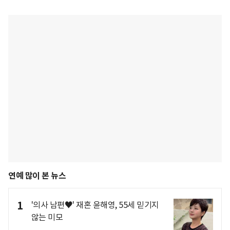
연예 많이 본 뉴스
1
'의사 남편♥' 재혼 윤해영, 55세 믿기지
않는 미모