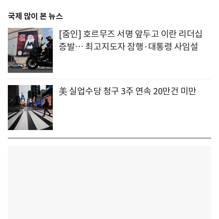
국제 많이 본 뉴스
[줌인] 호르무즈 서명 앞두고 이란 리더십
증발… 최고지도자 잠행·대통령 사임설
美 실업수당 청구 3주 연속 20만건 미만