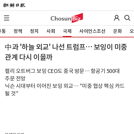
유통
정책
정치
사회
국제
사이언스조선
문화
오
中과 '하늘 외교' 나선 트럼프… 보잉이 미중
관계 다시 이을까
켈리 오트버그 보잉 CEO도 중국 방문… 항공기 500대
주문 전망
닉슨 시대부터 이어진 보잉 외교… "미중 협상 핵심 카드
될 것"