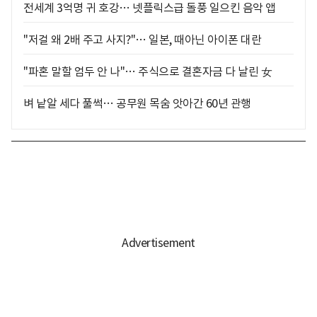
전세계 3억명 귀 호강… 넷플릭스급 돌풍 일으킨 음악 앱
"저걸 왜 2배 주고 사지?"… 일본, 때아닌 아이폰 대란
"파혼 말할 엄두 안 나"… 주식으로 결혼자금 다 날린 女
벼 낱알 세다 풀썩… 공무원 목숨 앗아간 60년 관행