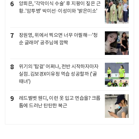
6
양희은, '각막이식 수술' 후 지팡이 짚은 근
황..'암투병' 박미선·이성미와 '밝은미소'
7
장원영, 위에서 찍으면 너무 아찔해…'청
순 글래머' 공주님에 깜짝
8
위기의 '탑걸' 어쩌나, 전반 시작하자마자
실점..김보경X이유정 역습 성공할까 ('골
때녀')
9
레드벨벳 웬디, 이런 옷 입고 연습을? 크롭
톱에 드러난 탄탄한 복근