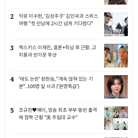
2
악뮤 이수현, '김성주子' 김민국과 스위스
여행 "첫 만남에 2시간 넘게 기다렸다"
3
젝스키스 이재진, 결혼+득남 후 근황..고
지용과 반가운 투샷
4
'태도 논란' 장현승, "계속 얹혀 있는 기
분"..100명 앞 사과 ('문명특급')
5
조규찬♥해이, 방송 최초 부부 동반 출격
에 깜짝 근황 "美 주립대 교수"