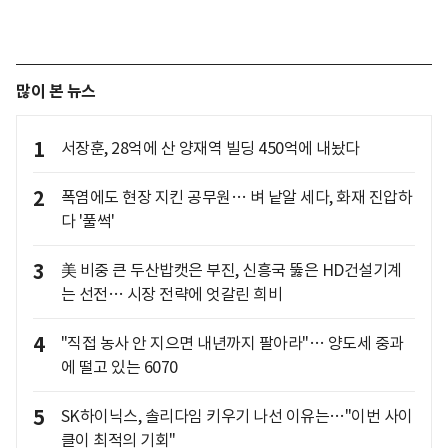
많이 본 뉴스
1
서장훈, 28억에 산 양재역 빌딩 450억에 내놨다
2
폭염에도 현장 지킨 공무원… 벼 낱알 세다, 화재 진압하
다 '풀썩'
3
美 비중 큰 두산밥캣은 부진, 신흥국 뚫은 HD건설기계
는 선전… 시장 전략에 엇갈린 희비
4
"직접 농사 안 지으면 내년까지 팔아라"… 양도세 중과
에 떨고 있는 6070
5
SK하이닉스, 솔리다임 키우기 나선 이유는…"이번 사이
클이 최적의 기회"