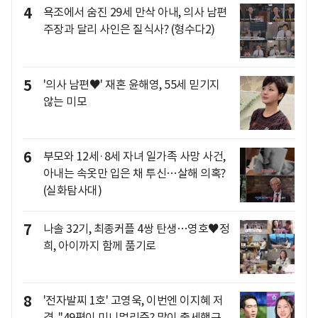
4
욕조에서 숨진 29세 만삭 아내, 의사 남편
주장과 달리 사인은 질식사? (형수다2)
5
'의사 남편♥' 재혼 윤해영, 55세 믿기지
않는 미모
6
부모와 12세·8세 자녀 일가족 사망 사건,
아내는 속옷만 입은 채 투신…살해 의혹?
(실화탐사대)
7
나솔 32기, 최종커플 4쌍 탄생…영호♥정
희, 아이까지 함께 품기로
8
'전자발찌 1호' 고영욱, 이번엔 이지혜 저
격.."49평이 미니멀리즘? 많이 출세했구