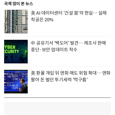
국제 많이 본 뉴스
美 AI 데이터센터 '건설 붐'의 현실… 실제
착공은 20%
中 공유기서 '백도어' 발견… 제조사 판매
중단·보안 업데이트 착수
美 환율 개입 뒤 엔화 매도 위험 확대… 엔화
팔아 돈 벌던 투기세력 '먹구름'