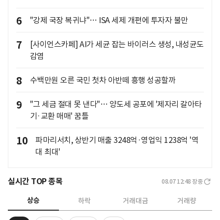
6
"강제 국장 복귀냐"… ISA 세제 개편에 투자자 불만
7
[사이언스카페] AI가 세균 잡는 바이러스 생성, 내성균도
감염
8
수백만원 오른 국민 첫차 아반떼 흥행 성공할까
9
"그 세금 절대 못 낸다"… 양도세 공포에 '제자리 갈아타
기·교환 매매' 꿈틀
10
파마리서치, 상반기 매출 3248억·영업익 1238억 '역
대 최대'
실시간 TOP 종목
08.07 12:48
장중
상승
하락
거래대금
거래량