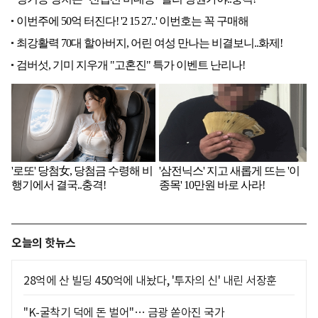
오늘의 핫뉴스
28억에 산 빌딩 450억에 내놨다, '투자의 신' 내린 서장훈
"K-굴착기 덕에 돈 벌어"… 금광 쏟아진 국가