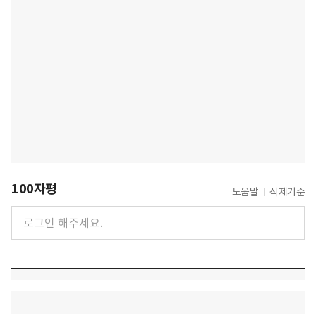
100자평
도움말
삭제기준