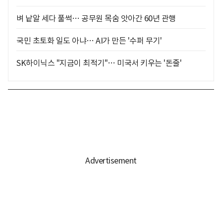
벼 낱알 세다 풀썩… 공무원 목숨 앗아간 60년 관행
국민 초토화 일도 아냐… AI가 만든 '수퍼 무기'
SK하이닉스 "지금이 최적기"… 미국서 키우는 '돈줄'