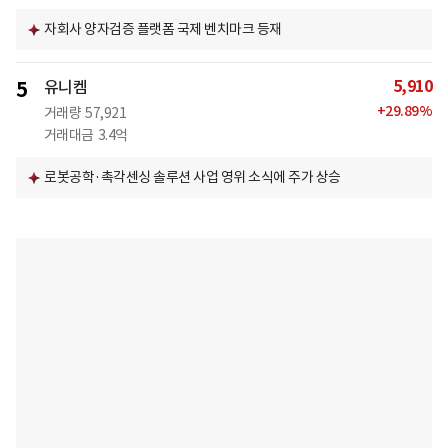
자회사 양자검증 플랫폼 국제 벤치마크 등재
5,910
5
유니켐
+
29.89
%
거래량
57,921
거래대금
3.4억
로봇공학·촉각센싱 솔루션 사업 영위 소식에 주가 상승