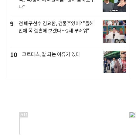
나"
9
전 배구선수 김요한, 건물주였어? "올해
안에 꼭 결혼해 보겠다…2세 부러워"
10
코르티스, 잘 되는 이유가 있다
개인정보처리방침
앱설치(Android)