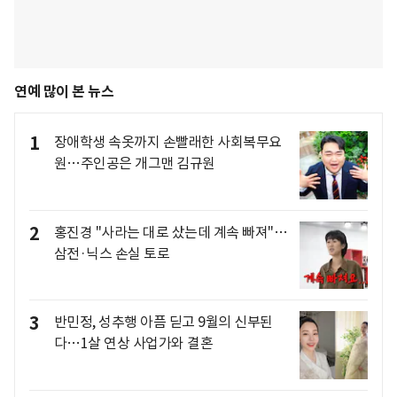
연예 많이 본 뉴스
1
장애학생 속옷까지 손빨래한 사회복무요
원…주인공은 개그맨 김규원
2
홍진경 "사라는 대로 샀는데 계속 빠져"…
삼전·닉스 손실 토로
3
반민정, 성추행 아픔 딛고 9월의 신부된
다…1살 연상 사업가와 결혼