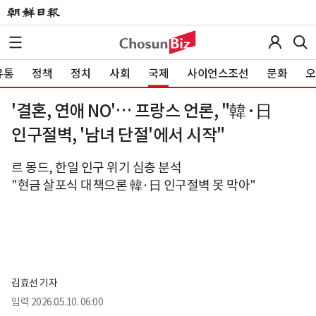
유통
정책
정치
사회
국제
사이언스조선
문화
오
'결혼, 연애 NO'… 프랑스 언론, "韓·日
인구절벽, '남녀 단절'에서 시작"
르 몽드, 한일 인구 위기 심층 분석
"현금 살포식 대책으론 韓·日 인구절벽 못 막아"
김효선 기자
입력
2026.05.10. 06:00