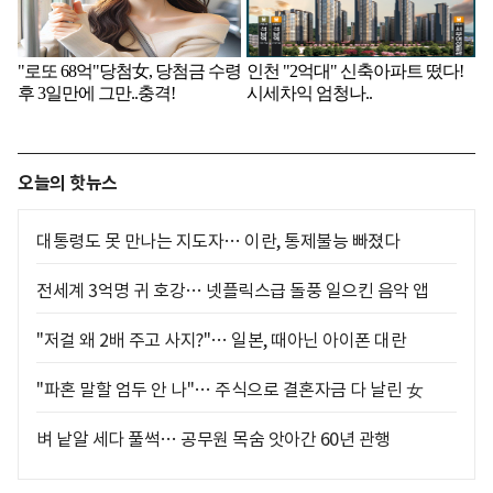
오늘의 핫뉴스
대통령도 못 만나는 지도자… 이란, 통제불능 빠졌다
전세계 3억명 귀 호강… 넷플릭스급 돌풍 일으킨 음악 앱
"저걸 왜 2배 주고 사지?"… 일본, 때아닌 아이폰 대란
"파혼 말할 엄두 안 나"… 주식으로 결혼자금 다 날린 女
벼 낱알 세다 풀썩… 공무원 목숨 앗아간 60년 관행