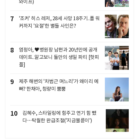
와이프)
7
'조커' 히스 레저, 28세 사망 18주기..폴 워
커까지 '요절'한 별들 사인은?
8
염정아, ♥병원장 남편과 20년만에 공개
데이트..알고보니 둘만의 생일 파티 [핫피
플]
9
제주 해변의 '차범근 며느리'가 왜이리 예
뻐? 한채아, 청량미 뿜뿜
10
김혜수, 스타일링에 힘주고 연기 힘 뺐
다…탁월한 완급조절('지금불륜이')