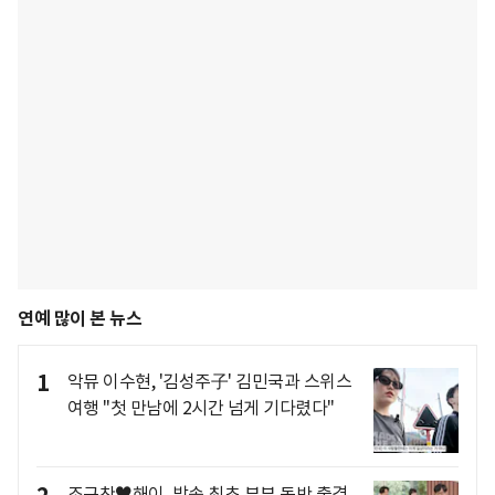
연예 많이 본 뉴스
1
악뮤 이수현, '김성주子' 김민국과 스위스
여행 "첫 만남에 2시간 넘게 기다렸다"
조규찬♥해이, 방송 최초 부부 동반 출격