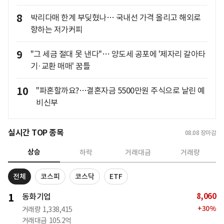
8
박리다매 한계 부딪혔나… 국내선 가격 올리고 해외로
향하는 저가커피
9
"그 세금 절대 못 낸다"… 양도세 공포에 '제자리 갈아타
기·교환 매매' 꿈틀
10
"파혼할까요?…결혼자금 5500만원 주식으로 날린 예
비신부
실시간 TOP 종목
08.08
장마감
상승
하락
거래대금
거래량
전체
코스피
코스닥
ETF
8,060
1
동화기업
+
30
%
거래량
1,338,415
거래대금
105.2억