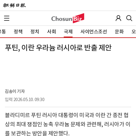
유통
정책
정치
사회
국제
사이언스조선
문화
오
푸틴, 이란 우라늄 러시아로 반출 제안
김송이 기자
입력
2026.05.10. 09:30
블라디미르 푸틴 러시아 대통령이 미국과 이란 간 종전 협
상의 최대 쟁점인 농축 우라늄 문제와 관련해, 러시아가 이
를 보관하는 방안을 제안했다.