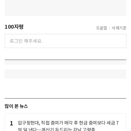
100자평
도움말
삭제기준
많이 본 뉴스
1
압구정현대, 직접 증여가 매각 후 현금 증여보다 세금 7
억 덜 낸다…계산기 두드리는 강남 고령층