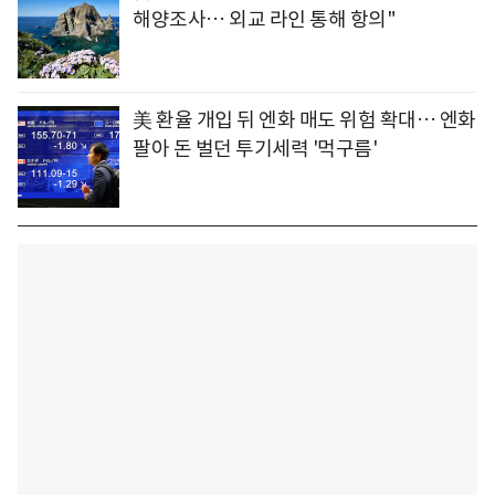
해양조사… 외교 라인 통해 항의"
美 환율 개입 뒤 엔화 매도 위험 확대… 엔화
팔아 돈 벌던 투기세력 '먹구름'