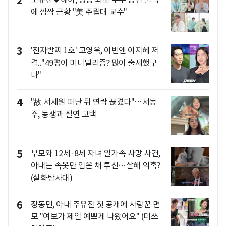
2
에 깜짝 근황 "美 주립대 교수"
3
'전자발찌 1호' 고영욱, 이번엔 이지혜 저
격.."49평이 미니멀리즘? 많이 출세했구
나"
4
"故 서세원 떠난 뒤 연락 끊겼다"…서동
주, 동생과 절연 고백
5
부모와 12세·8세 자녀 일가족 사망 사건,
아내는 속옷만 입은 채 투신…살해 의혹?
(실화탐사대)
6
장동민, 아내 주유진 첫 공개에 사랑꾼 면
모 "여보가 제일 예쁘게 나왔어요" (미쓰