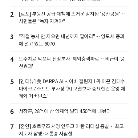
2
[르포] 부동산 공급 대책에 뜨거운 감자된 '용산공원'…
시민들은 "녹지 지켜야"
3
"직접 농사 안 지으면 내년까지 팔아라"… 양도세 중과
에 떨고 있는 6070
4
도수치료 막으니 신장분사·체외충격파로… 비급여 '풍
선효과'
5
[인터뷰] 美 DARPA AI 사이버 챌린지 1위 이끈 김태수
마이크로소프트 부사장 "AI 모델보다 중요한건 운영 체
계와 거버넌스"
6
서장훈, 28억에 산 양재역 빌딩 450억에 내놨다
7
[줌인] 호르무즈 서명 앞두고 이란 리더십 증발… 최고
지도자 잠행·대통령 사임설