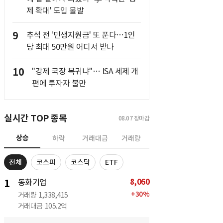
제 확대' 도입 불발
9
추석 전 '민생지원금' 또 푼다…1인
당 최대 50만원 어디서 받나
10
"강제 국장 복귀냐"… ISA 세제 개
편에 투자자 불만
실시간 TOP 종목
08.07
장마감
상승
하락
거래대금
거래량
전체
코스피
코스닥
ETF
8,060
1
동화기업
+
30
%
거래량
1,338,415
거래대금
105.2억