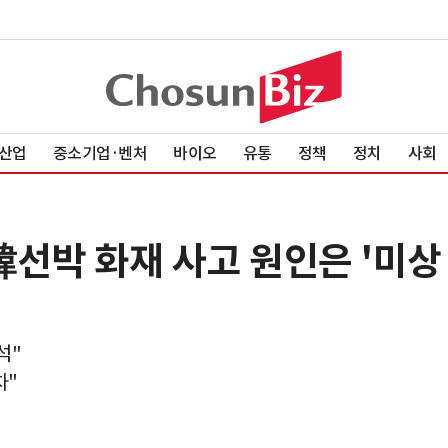
산업
중소기업·벤처
바이오
유통
정책
정치
사회
선박 화재 사고 원인은 '미상
석"
차"