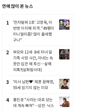
연예 많이 본 뉴스
1
'전자발찌 1호' 고영욱, 이
번엔 이지혜 저격.."49평이
미니멀리즘? 많이 출세했
구나"
2
부모와 12세·8세 자녀 일
가족 사망 사건, 아내는 속
옷만 입은 채 투신…살해
의혹?(실화탐사대)
3
'의사 남편♥' 재혼 윤해영,
55세 믿기지 않는 미모
4
홍진경 "사라는 대로 샀는
데 계속 빠져"…삼전·닉스