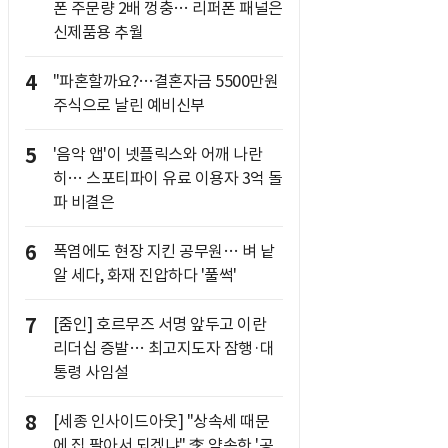
폰 주문량 2배 껑충… 리퍼폰 패널은
신제품용 추월
4
"파혼할까요?…결혼자금 5500만원
주식으로 날린 예비신부
5
'음악 앱'이 넷플릭스와 어깨 나란
히… 스포티파이 유료 이용자 3억 돌
파 비결은
6
폭염에도 현장 지킨 공무원… 벼 낱
알 세다, 화재 진압하다 '풀썩'
7
[줌인] 호르무즈 서명 앞두고 이란
리더십 증발… 최고지도자 잠행·대
통령 사임설
8
[세종 인사이드아웃] "상속세 때문
에 집 팔아서 되겠냐" 李 약속한 '공