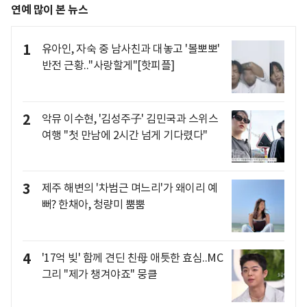
연예 많이 본 뉴스
1
유아인, 자숙 중 남사친과 대놓고 '볼뽀뽀'
반전 근황.."사랑할게"[핫피플]
2
악뮤 이수현, '김성주子' 김민국과 스위스
여행 "첫 만남에 2시간 넘게 기다렸다"
3
제주 해변의 '차범근 며느리'가 왜이리 예
뻐? 한채아, 청량미 뿜뿜
4
'17억 빚' 함께 견딘 친母 애틋한 효심..MC
그리 "제가 챙겨야죠" 뭉클