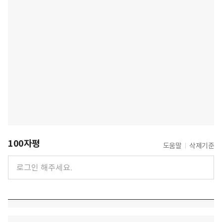
100자평
도움말
삭제기준