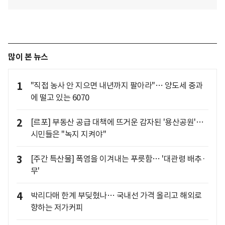
많이 본 뉴스
1
"직접 농사 안 지으면 내년까지 팔아라"… 양도세 중과
에 떨고 있는 6070
2
[르포] 부동산 공급 대책에 뜨거운 감자된 '용산공원'…
시민들은 "녹지 지켜야"
3
[주간 특산물] 폭염을 이겨내는 푸릇함… '대관령 배추·
무'
4
박리다매 한계 부딪혔나… 국내선 가격 올리고 해외로
향하는 저가커피