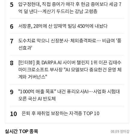
5
압구정현대, 직접 증여가 매각 후 현금 증여보다 세금 7
억 덜 낸다…계산기 두드리는 강남 고령층
6
서장훈, 28억에 산 양재역 빌딩 450억에 내놨다
7
도수치료 막으니 신장분사·체외충격파로… 비급여 '풍
선효과'
8
[인터뷰] 美 DARPA AI 사이버 챌린지 1위 이끈 김태수
마이크로소프트 부사장 "AI 모델보다 중요한건 운영 체
계와 거버넌스"
9
"1000억 매출 목표" 내건 퓨리오사AI…사업화 시험대
오른 국산 AI 반도체
10
은퇴 후 재취업 보장하는 자격증 TOP 10
실시간 TOP 종목
08.09
장마감