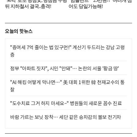
오늘의 핫뉴스
"증여세 7억 줄이는 법 있구먼!" 계산기 두드리는 강남 고령
층
정부 "아파트 짓자", 시민 "안돼"… 논란의 서울 '황금 땅'
"AI 해킹 어떻게 막냐면…" 美 대회 1위한 韓 천재교수의 통
찰
"도수치료 그거 하지 마세요~" 병원들의 새로운 꼼수 진료
바람 가르는 보닛 장착… 세단 같은 승차감의 볼보 전기차