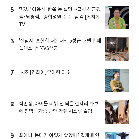
5
'72세' 이용식, 한쪽 눈 실명→급성 심근경
색·뇌경색.."종합병원 수준" 심각 [어저께
TV]
6
'전참시' 홍현희 내돈내산 5성급 호텔 뷔페
플렉스..천뚱VS샵뚱
7
[사진]김희애, 우아한 미소
8
박민정, 아이돌 데뷔 전 찍은 란제리 화보
에 깜짝…가슴 반만 가린 시스루 슬립
9
최예나, 몸매가 이렇게 좋았어? 깊게 파인