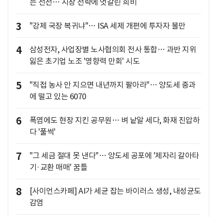
는 선전… 시장 전략에 엇갈린 희비
3
"강제 국장 복귀냐"… ISA 세제 개편에 투자자 불만
4
삼성전자, 사업장별 노사협의회 전사 통합… 과반 지위
잃은 초기업 노조 '영향력 만회' 시도
5
"직접 농사 안 지으면 내년까지 팔아라"… 양도세 중과
에 떨고 있는 6070
6
폭염에도 현장 지킨 공무원… 벼 낱알 세다, 화재 진압하
다 '풀썩'
7
"그 세금 절대 못 낸다"… 양도세 공포에 '제자리 갈아타
기·교환 매매' 꿈틀
8
[사이언스카페] AI가 세균 잡는 바이러스 생성, 내성균도
감염