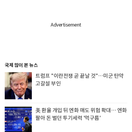
국제 많이 본 뉴스
트럼프 "이란전쟁 곧 끝날 것"…미군 탄약
고갈설 부인
美 환율 개입 뒤 엔화 매도 위험 확대… 엔화
팔아 돈 벌던 투기세력 '먹구름'