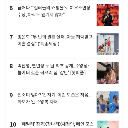
6
금해나 "'킬러들의 쇼핑몰'로 여우조연상
수상, 아직도 믿기지 않아"
7
방은희 "두 번의 결혼 실패..아들 허락받고
이혼 결심" ('특종세상')
8
박진영, 연년생 두 딸 최초 공개..수영장·
놀이터 갖춘 럭셔리 집 '감탄' [핫피플]
9
전소미 맞아? '갑자기' 이런 모습은 처음...
화보가 된 수영복 자태
10
'패밀리' 장혁X장나라X채정안, 메인 포스