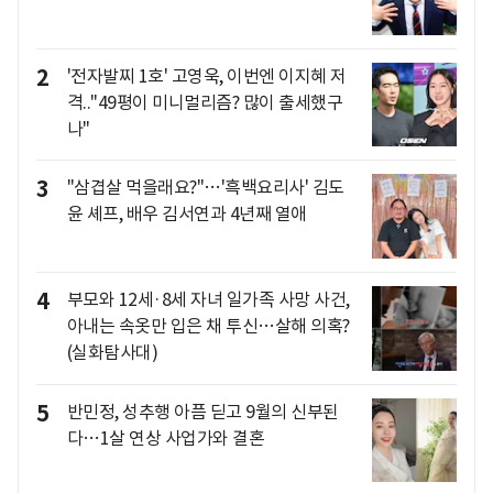
2
'전자발찌 1호' 고영욱, 이번엔 이지혜 저
격.."49평이 미니멀리즘? 많이 출세했구
나"
3
"삼겹살 먹을래요?"…'흑백요리사' 김도
윤 셰프, 배우 김서연과 4년째 열애
4
부모와 12세·8세 자녀 일가족 사망 사건,
아내는 속옷만 입은 채 투신…살해 의혹?
(실화탐사대)
5
반민정, 성추행 아픔 딛고 9월의 신부된
다…1살 연상 사업가와 결혼