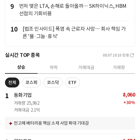
9
먼저 맺은 LTA, 손해로 돌아올까… SK하이닉스, HBM
선점의 기회비용
10
[법조 인사이드] 폭염 속 근로자 사망… 회사 책임 가
른 '물·그늘·휴식'
실시간 TOP 종목
08.07 10:10
장중
상승
하락
거래대금
거래량
전체
코스피
코스닥
ETF
8,060
1
동화기업
+
30
%
거래량
25,962
거래대금
2.1억
전고체 배터리용 핵심 소재 사업 확대 기대감