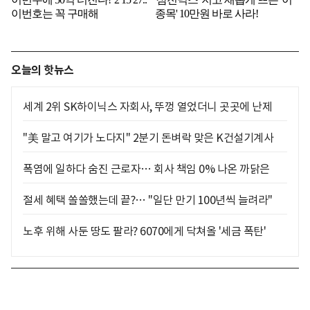
오늘의 핫뉴스
세계 2위 SK하이닉스 자회사, 뚜껑 열었더니 곳곳에 난제
"美 말고 여기가 노다지" 2분기 돈벼락 맞은 K건설기계사
폭염에 일하다 숨진 근로자… 회사 책임 0% 나온 까닭은
절세 혜택 쏠쏠했는데 끝?… "일단 만기 100년씩 늘려라"
노후 위해 사둔 땅도 팔라? 6070에게 닥쳐올 '세금 폭탄'