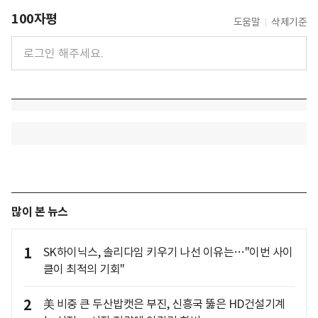
100자평
도움말
삭제기준
많이 본 뉴스
1
SK하이닉스, 솔리다임 키우기 나선 이유는…"이번 사이
클이 최적의 기회"
2
美 비중 큰 두산밥캣은 부진, 신흥국 뚫은 HD건설기계