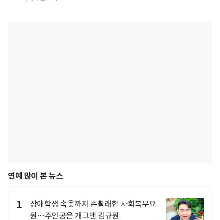
연예 많이 본 뉴스
1
장애학생 속옷까지 손빨래한 사회복무요
원…주인공은 개그맨 김규원