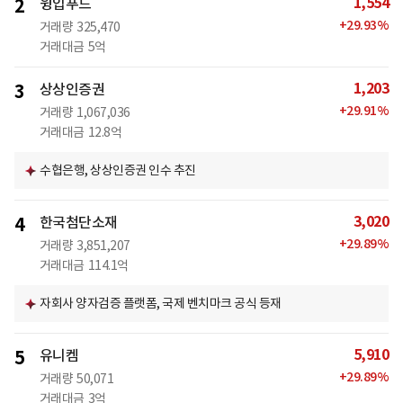
1,554
2
윙입푸드
+
29.93
%
거래량
325,470
거래대금
5억
1,203
3
상상인증권
+
29.91
%
거래량
1,067,036
거래대금
12.8억
수협은행, 상상인증권 인수 추진
3,020
4
한국첨단소재
+
29.89
%
거래량
3,851,207
거래대금
114.1억
자회사 양자검증 플랫폼, 국제 벤치마크 공식 등재
5,910
5
유니켐
+
29.89
%
거래량
50,071
거래대금
3억