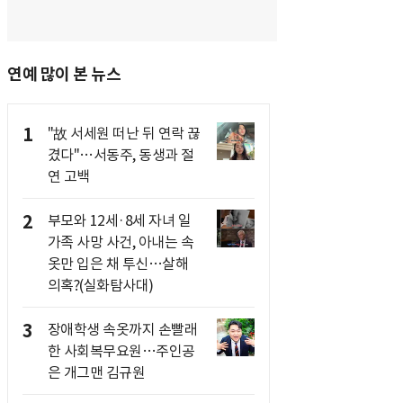
연예 많이 본 뉴스
1
"故 서세원 떠난 뒤 연락 끊
겼다"…서동주, 동생과 절
연 고백
2
부모와 12세·8세 자녀 일
가족 사망 사건, 아내는 속
옷만 입은 채 투신…살해
의혹?(실화탐사대)
3
장애학생 속옷까지 손빨래
한 사회복무요원…주인공
은 개그맨 김규원