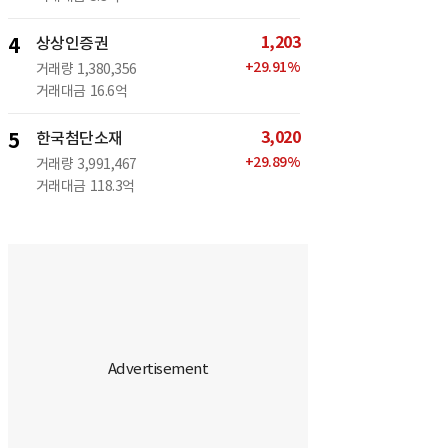
1,203
4
상상인증권
+
29.91
%
거래량
1,380,356
거래대금
16.6억
3,020
5
한국첨단소재
+
29.89
%
거래량
3,991,467
거래대금
118.3억