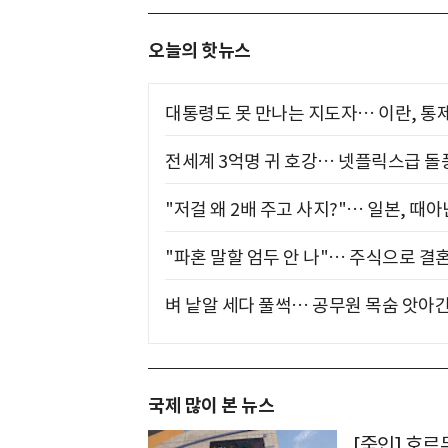
오늘의 핫뉴스
대통령도 못 만나는 지도자… 이란, 통
전세계 3억명 귀 호강… 넷플릭스급 돌
"저걸 왜 2배 주고 사지?"… 일본, 때
"파혼 말할 엄두 안 나"… 주식으로 결
벼 낱알 세다 풀썩… 공무원 목숨 앗아간
국제 많이 본 뉴스
[줌인] 호