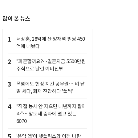
많이 본 뉴스
1
서장훈, 28억에 산 양재역 빌딩 450
억에 내놨다
2
"파혼할까요?…결혼자금 5500만원
주식으로 날린 예비신부
3
폭염에도 현장 지킨 공무원… 벼 낱
알 세다, 화재 진압하다 '풀썩'
4
"직접 농사 안 지으면 내년까지 팔아
라"… 양도세 중과에 떨고 있는
6070
5
'음악 앱'이 넷플릭스와 어깨 나란