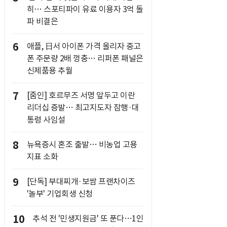
히… 스포티파이 유료 이용자 3억 돌
파 비결은
6
애플, 日서 아이폰 가격 올리자 중고
폰 주문량 2배 껑충… 리퍼폰 패널은
신제품용 추월
7
[줌인] 호르무즈 서명 앞두고 이란
리더십 증발… 최고지도자 잠행·대
통령 사임설
8
뉴욕증시 혼조 출발… 비농업 고용
지표 소화
9
[단독] 부대찌개·보쌈 프랜차이즈
'놀부' 기업회생 신청
10
추석 전 '민생지원금' 또 푼다…1인