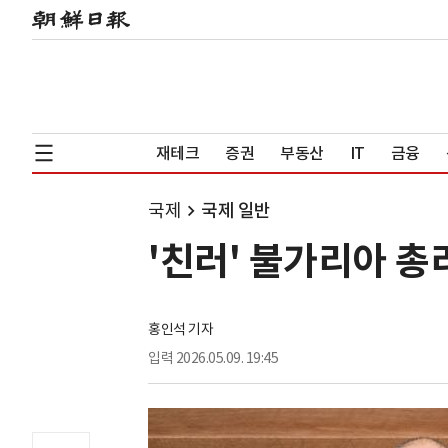
재테크
증권
부동산
IT
금융
국제
국제 일반
'친러' 불가리아 총
홍인석 기자
입력
2026.05.09. 19:45