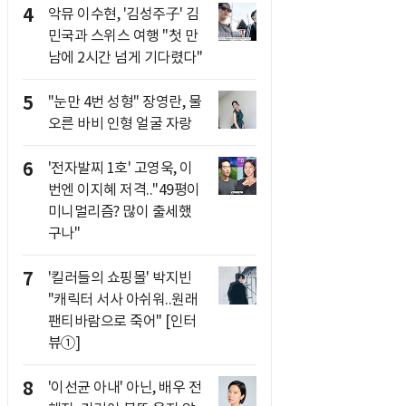
4
악뮤 이수현, '김성주子' 김
민국과 스위스 여행 "첫 만
남에 2시간 넘게 기다렸다"
5
"눈만 4번 성형" 장영란, 물
오른 바비 인형 얼굴 자랑
6
'전자발찌 1호' 고영욱, 이
번엔 이지혜 저격.."49평이
미니멀리즘? 많이 출세했
구나"
7
'킬러들의 쇼핑몰' 박지빈
"캐릭터 서사 아쉬워..원래
팬티바람으로 죽어" [인터
뷰①]
8
'이선균 아내' 아닌, 배우 전