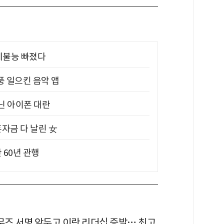
제불능 빠졌다
풍 일으킨 음악 앱
아닌 아이폰 대란
혼자금 다 날린 女
 60년 관행
르무즈 서명 앞두고 이란 리더십 증발… 최고