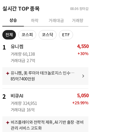
실시간 TOP 종목
08.06
장마감
상승
하락
거래대금
거래량
전체
코스피
코스닥
ETF
4,550
1
유니켐
+
30
%
거래량
60,138
거래대금
2.7억
유니켐, 美 루미아 테크놀로지스 인수…
85억7400만원
5,050
2
비큐AI
+
29.99
%
거래량
324,951
거래대금
16억
비즈플레이와 전략적 제휴, AI 기반 출장·경비
관리 서비스 고도화