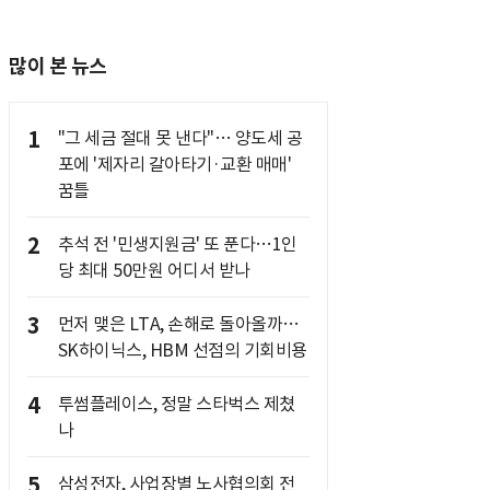
많이 본 뉴스
1
"그 세금 절대 못 낸다"… 양도세 공
포에 '제자리 갈아타기·교환 매매'
꿈틀
2
추석 전 '민생지원금' 또 푼다…1인
당 최대 50만원 어디서 받나
3
먼저 맺은 LTA, 손해로 돌아올까…
SK하이닉스, HBM 선점의 기회비용
4
투썸플레이스, 정말 스타벅스 제쳤
나
5
삼성전자, 사업장별 노사협의회 전