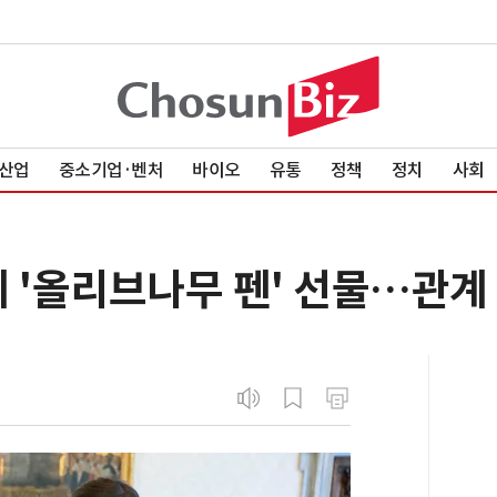
산업
중소기업·벤처
바이오
유통
정책
정치
사회
 '올리브나무 펜' 선물…관계