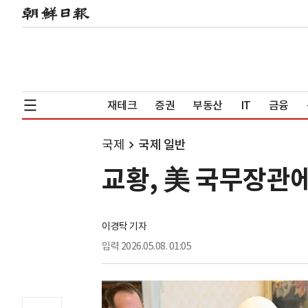
재테크
증권
부동산
IT
금융
국제
국제 일반
교황, 美 국무장관에
이경탁 기자
입력
2026.05.08. 01:05