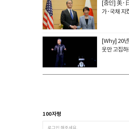
[줌인] 美·
가·국채 지
[Why] 2
옷만 고집하
100자평