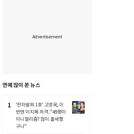
연예 많이 본 뉴스
1
'전자발찌 1호' 고영욱, 이
번엔 이지혜 저격.."49평이
미니멀리즘? 많이 출세했
구나"