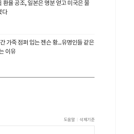
日 환율 공조, 일본은 명분 얻고 미국은 물
켰다
0년간 가죽 점퍼 입는 젠슨 황...유명인들 같은
는 이유
도움말
삭제기준