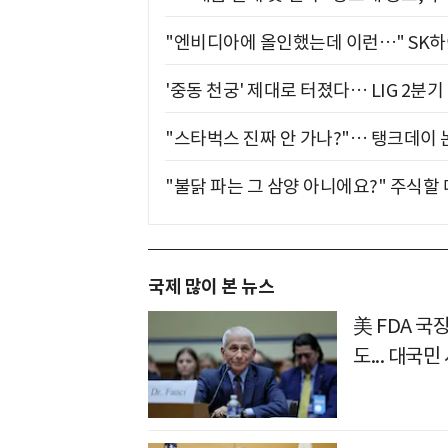
"엔비디아에 올인했는데 이런…" SK
'중동 천궁' 제대로 터졌다… LIG 2분
"스타벅스 진짜 안 가나?"… 탱크데이 
"불닭 파는 그 삼양 아니에요?" 주식할
국제 많이 본 뉴스
美 FDA 국
도... 대국민