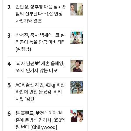
2
반민정, 성추행 아픔 딛고 9
월의 신부된다…1살 연상
사업가와 결혼
3
박서진, 축사 냄새에 "코 실
리콘이 녹을 만큼 마비 돼"
(살림남)
4
'의사 남편♥' 재혼 윤해영,
55세 믿기지 않는 미모
5
AOA 출신 지민, 41kg 뼈말
라인데 반전 볼륨감..비키
니핏 '감탄'
6
톰 홀랜드, ♥︎젠데이아 결
혼에 돈방석 겹경사..350억
원 번다 [Oh!llywood]