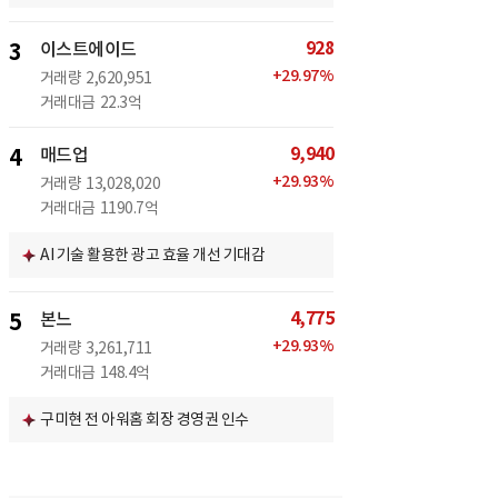
928
3
이스트에이드
+
29.97
%
거래량
2,620,951
거래대금
22.3억
9,940
4
매드업
+
29.93
%
거래량
13,028,020
거래대금
1190.7억
AI 기술 활용한 광고 효율 개선 기대감
4,775
5
본느
+
29.93
%
거래량
3,261,711
거래대금
148.4억
구미현 전 아워홈 회장 경영권 인수